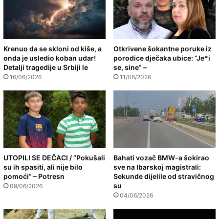
Krenuo da se skloni od kiše, a
Otkrivene šokantne poruke iz
onda je usledio koban udar!
porodice dječaka ubice: “Je*i
Detalji tragedije u Srbiji le
se, sine” –
16/06/2026
11/06/2026
UTOPILI SE DEČACI / “Pokušali
Bahati vozač BMW-a šokirao
su ih spasiti, ali nije bilo
sve na Ibarskoj magistrali:
pomoći” – Potresn
Sekunde dijelile od stravičnog
su
09/06/2026
04/06/2026