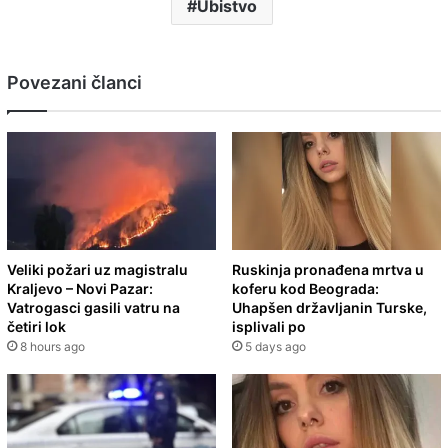
Ubistvo
Povezani članci
Veliki požari uz magistralu
Ruskinja pronađena mrtva u
Kraljevo – Novi Pazar:
koferu kod Beograda:
Vatrogasci gasili vatru na
Uhapšen državljanin Turske,
četiri lok
isplivali po
8 hours ago
5 days ago