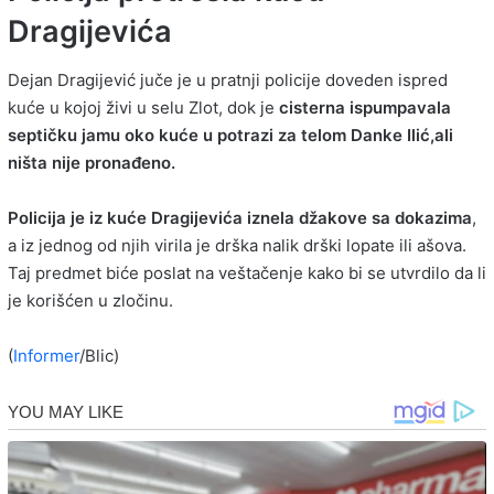
Dragijevića
Dejan Dragijević juče je u pratnji policije doveden ispred
kuće u kojoj živi u selu Zlot, dok je
cisterna ispumpavala
septičku jamu oko kuće u potrazi za telom
Danke Ilić
,ali
ništa nije pronađeno.
Policija je iz kuće Dragijevića iznela džakove sa dokazima
,
a iz jednog od njih virila je drška nalik drški lopate ili ašova.
Taj predmet biće poslat na veštačenje kako bi se utvrdilo da li
je korišćen u zločinu.
(
Informer
/Blic)