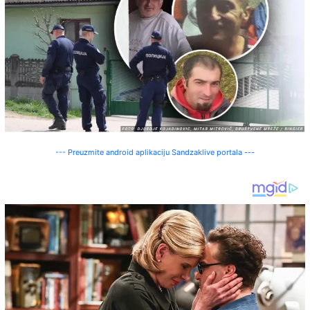
--- Preuzmite android aplikaciju Sandzaklive portala ---