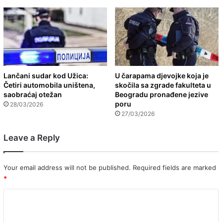
Lančani sudar kod Užica:
U čarapama djevojke koja je
Četiri automobila uništena,
skočila sa zgrade fakulteta u
saobraćaj otežan
Beogradu pronađene jezive
poru
28/03/2026
27/03/2026
Leave a Reply
Your email address will not be published.
Required fields are marked
*
C
o