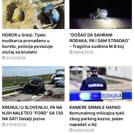
HOROR u Srbiji: Tijelo
“DOŠAO DA SAHRANI
muškarca pronađeno u
ROĐAKA, PA I SAM STRADAO”
buretu, policija povezuje
– Tragična sudbina M.B koj
slučaj sa brutalni
29/04/2026
21/05/2026
KRENULI U SLOVENIJU, PA NA
KAMERE SNIMILE NAPAD:
NJIH NALETEO “FORD” SA 130
Komunalnog milicajca tukli
NA SAT! Detalji jezive
zbog parking kazne, jedan
napadač u bij
27/04/2026
03/04/2026