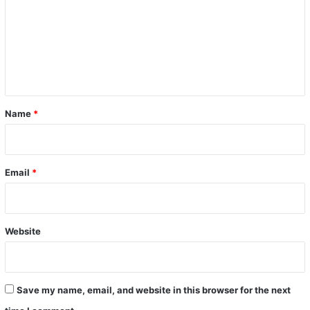
m
m
e
n
t
*
Name
*
Email
*
Website
Save my name, email, and website in this browser for the next