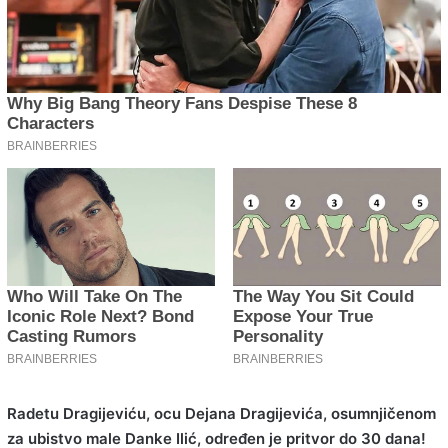
Radetu Dragijeviću, ocu Dejana Dragijevića, osumnjičenom
za ubistvo male Danke Ilić, određen je pritvor do 30 dana!