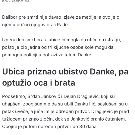
Dalibor pre smrti nije davao izjave za medije, a ovo je o
njemu pričao njegov otac Rade.
Iznenadna smrt brata ubice bi mogla da utiče na istragu,
pošto je bio jedna od tri ključne osobe koje mogu da
pomognu policiji u potrazi za telom Danke.
Ubica priznao ubistvo Danke, pa
optužio oca i brata
Podsetimo, Srđan Janković i Dejan Dragijević, koji su
uhapšeni zbog sumnje da su ubili Danku Ilić, saslušani su u
petak uveče, a juče im je određen pritvor. Dragijević je pred
tužiocem priznao zločin, dok se Janković branio ćutanjem.
Obojici je potom određen pritvor do 30 dana.