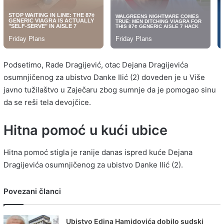
Podsetimo, Rade Dragijević, otac Dejana Dragijevića
osumnjičenog za ubistvo Danke Ilić (2) doveden je u Više
javno tužilaštvo u Zaječaru zbog sumnje da je pomogao sinu
da se reši tela devojčice.
Hitna pomoć u kući ubice
Hitna pomoć stigla je ranije danas ispred kuće Dejana
Dragijevića osumnjičenog za ubistvo Danke Ilić (2).
Povezani članci
Ubistvo Edina Hamidovića dobilo sudski