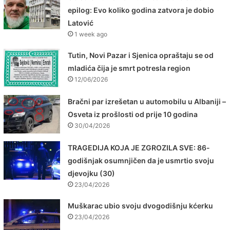
epilog: Evo koliko godina zatvora je dobio
Latović
1 week ago
Tutin, Novi Pazar i Sjenica opraštaju se od
mladića čija je smrt potresla region
12/06/2026
Bračni par izrešetan u automobilu u Albaniji –
Osveta iz prošlosti od prije 10 godina
30/04/2026
TRAGEDIJA KOJA JE ZGROZILA SVE: 86-
godišnjak osumnjičen da je usmrtio svoju
djevojku (30)
23/04/2026
Muškarac ubio svoju dvogodišnju kćerku
23/04/2026