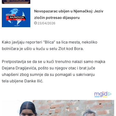
Novopazarac ubijen u Njemačkoj: Jeziv
zločin potresao dijasporu
23/04/2026
Kako javljaju reporteri “Blica” sa lica mesta, nekoliko
bolničara je ušlo u kuću u selu Zlot kod Bora.
Pretpostavlja se da se u kući trenutno nalazi samo majka
Dejana Dragijevića, pošto su njegov otac i brat juče
uhapšeni zbog sumnje da su pomagali u sakrivanju
tela ubijene Danke Ilić.