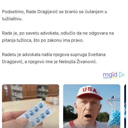
Podsetimo, Rade Dragijević se branio se ćutanjem u
tužilaštvu.
Rade je, po savetu advokata, odlučio da ne odgovara na
pitanja tužioca, što po zakonu ima pravo.
Radetu je advokata našla njegova supruga Svetlana
Dragijević, a njegovo ime je Nebojša Živanović.