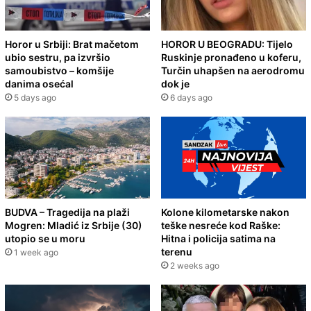
Horor u Srbiji: Brat mačetom
HOROR U BEOGRADU: Tijelo
ubio sestru, pa izvršio
Ruskinje pronađeno u koferu,
samoubistvo – komšije
Turčin uhapšen na aerodromu
danima osećal
dok je
5 days ago
6 days ago
BUDVA – Tragedija na plaži
Kolone kilometarske nakon
Mogren: Mladić iz Srbije (30)
teške nesreće kod Raške:
utopio se u moru
Hitna i policija satima na
terenu
1 week ago
2 weeks ago