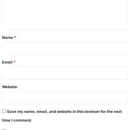
m
e
n
t
*
Name
*
Email
*
Website
Save my name, email, and website in this browser for the next
time I comment.