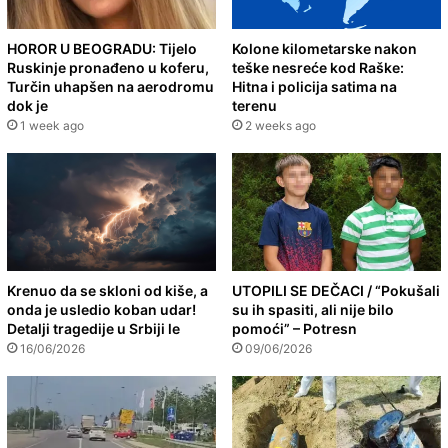
HOROR U BEOGRADU: Tijelo
Kolone kilometarske nakon
Ruskinje pronađeno u koferu,
teške nesreće kod Raške:
Turčin uhapšen na aerodromu
Hitna i policija satima na
dok je
terenu
1 week ago
2 weeks ago
Krenuo da se skloni od kiše, a
UTOPILI SE DEČACI / “Pokušali
onda je usledio koban udar!
su ih spasiti, ali nije bilo
Detalji tragedije u Srbiji le
pomoći” – Potresn
16/06/2026
09/06/2026