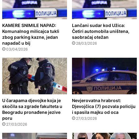
KAMERE SNIMILE NAPAD:
Lančani sudar kod Užica:
Komunalnog milicajca tukli
Četiri automobila uništena,
zbog parking kazne, jedan
saobraćaj otežan
napadač u bij
28/03/2026
03/04/2026
U čarapama djevojke koja je
Nevjerovatna hrabrost:
skočila sa zgrade fakulteta u
Djevojčica (7) pozvala policiju
Beogradu pronađene jezive
i spasila majku od oca
poru
27/03/2026
27/03/2026