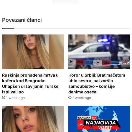
Povezani članci
Ruskinja pronađena mrtva u
Horor u Srbiji: Brat mačetom
koferu kod Beograda:
ubio sestru, pa izvršio
Uhapšen državljanin Turske,
samoubistvo – komšije
isplivali po
danima osećal
1 week ago
1 week ago