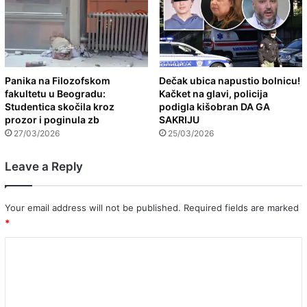
Panika na Filozofskom
Dečak ubica napustio bolnicu!
fakultetu u Beogradu:
Kačket na glavi, policija
Studentica skočila kroz
podigla kišobran DA GA
prozor i poginula zb
SAKRIJU
27/03/2026
25/03/2026
Leave a Reply
Your email address will not be published.
Required fields are marked
*
C
o
m