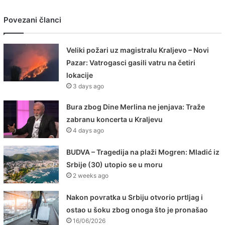
Povezani članci
Veliki požari uz magistralu Kraljevo – Novi
Pazar: Vatrogasci gasili vatru na četiri
lokacije
3 days ago
Bura zbog Dine Merlina ne jenjava: Traže
zabranu koncerta u Kraljevu
4 days ago
BUDVA – Tragedija na plaži Mogren: Mladić iz
Srbije (30) utopio se u moru
2 weeks ago
Nakon povratka u Srbiju otvorio prtljag i
ostao u šoku zbog onoga što je pronašao
16/06/2026