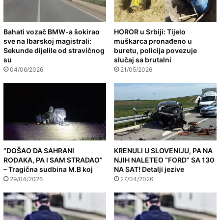
Bahati vozač BMW-a šokirao
HOROR u Srbiji: Tijelo
sve na Ibarskoj magistrali:
muškarca pronađeno u
Sekunde dijelile od stravičnog
buretu, policija povezuje
su
slučaj sa brutalni
04/06/2026
21/05/2026
“DOŠAO DA SAHRANI
KRENULI U SLOVENIJU, PA NA
ROĐAKA, PA I SAM STRADAO”
NJIH NALETEO “FORD” SA 130
– Tragična sudbina M.B koj
NA SAT! Detalji jezive
29/04/2026
27/04/2026