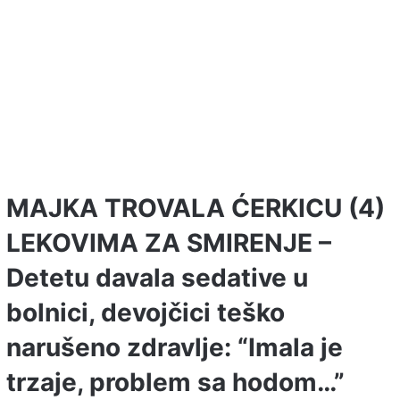
MAJKA TROVALA ĆERKICU (4)
LEKOVIMA ZA SMIRENJE –
Detetu davala sedative u
bolnici, devojčici teško
narušeno zdravlje: “Imala je
trzaje, problem sa hodom…”