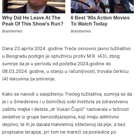
Dana 23.aprila 2024 .godine Treće osnovno javno tužilaštvo
u Beogradu podiglo je optužnicu protiv M.R. (43), zbog
sumnje da je u periodu od početka 2024.godine do
08.03.2024. godine, u stanju u računljivosti, trovala ćerkicu
(4) lekovima za smirenje.
Kako se navodi u saopštenju Trećeg tužilaštva, sumnja se da
je i u Smederevu i u bolničkoj sobi Instituta za zdravstvenu
zaštitu majke i deteta „dr Vukan Čupić“ rastvarala u tečnost
sedative iz grupe benzodijazepina, koji imaju adiktivno
dejstvo, te ih je davala maloletnoj oštećenoj da pije, a bez
propisane terapije, pri tom ne mareći za posledice po