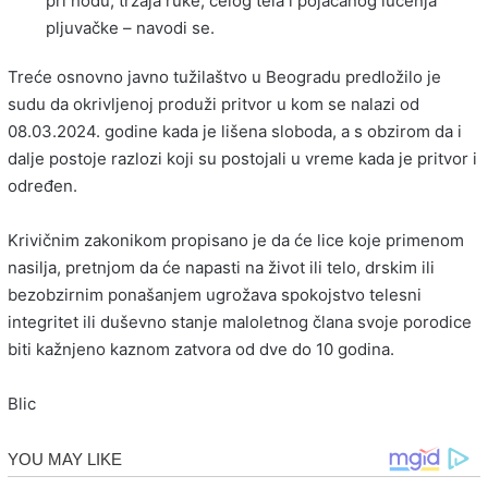
pri hodu, trzaja ruke, celog tela i pojačanog lučenja
pljuvačke – navodi se.
Treće osnovno javno tužilaštvo u Beogradu predložilo je
sudu da okrivljenoj produži pritvor u kom se nalazi od
08.03.2024. godine kada je lišena sloboda, a s obzirom da i
dalje postoje razlozi koji su postojali u vreme kada je pritvor i
određen.
Krivičnim zakonikom propisano je da će lice koje primenom
nasilja, pretnjom da će napasti na život ili telo, drskim ili
bezobzirnim ponašanjem ugrožava spokojstvo telesni
integritet ili duševno stanje maloletnog člana svoje porodice
biti kažnjeno kaznom zatvora od dve do 10 godina.
Blic