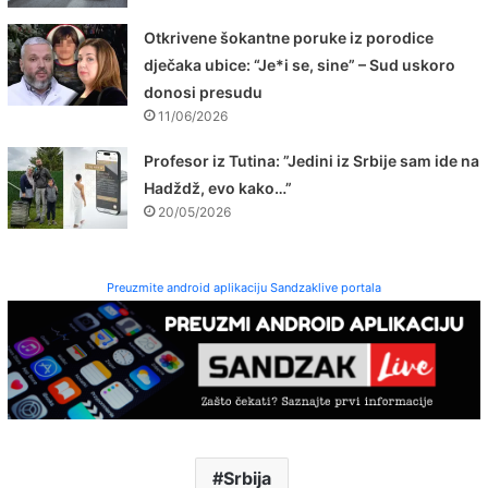
Otkrivene šokantne poruke iz porodice
dječaka ubice: “Je*i se, sine” – Sud uskoro
donosi presudu
11/06/2026
Profesor iz Tutina: ”Jedini iz Srbije sam ide na
Hadždž, evo kako…”
20/05/2026
Preuzmite android aplikaciju Sandzaklive portala
Srbija