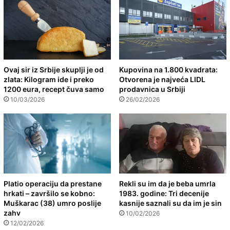
Ovaj sir iz Srbije skuplji je od
Kupovina na 1.800 kvadrata:
zlata: Kilogram ide i preko
Otvorena je najveća LIDL
1200 eura, recept čuva samo
prodavnica u Srbiji
10/03/2026
26/02/2026
Platio operaciju da prestane
Rekli su im da je beba umrla
hrkati – završilo se kobno:
1983. godine: Tri decenije
Muškarac (38) umro poslije
kasnije saznali su da im je sin
zahv
10/02/2026
12/02/2026