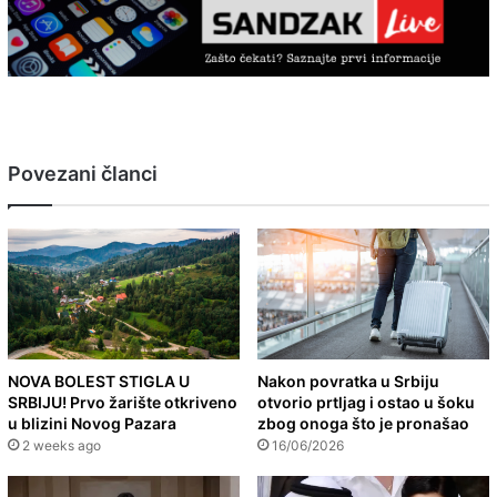
Povezani članci
NOVA BOLEST STIGLA U
Nakon povratka u Srbiju
SRBIJU! Prvo žarište otkriveno
otvorio prtljag i ostao u šoku
u blizini Novog Pazara
zbog onoga što je pronašao
2 weeks ago
16/06/2026