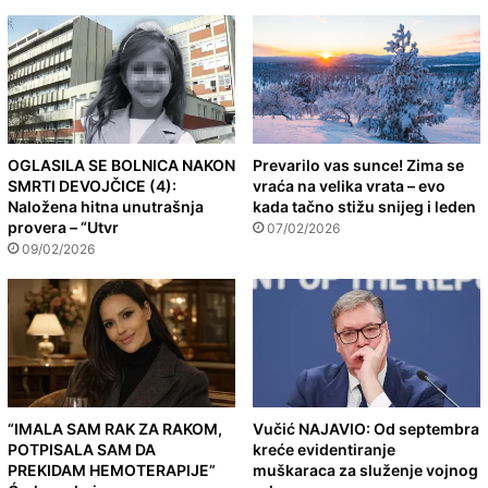
OGLASILA SE BOLNICA NAKON
Prevarilo vas sunce! Zima se
SMRTI DEVOJČICE (4):
vraća na velika vrata – evo
Naložena hitna unutrašnja
kada tačno stižu snijeg i leden
provera – “Utvr
07/02/2026
09/02/2026
“IMALA SAM RAK ZA RAKOM,
Vučić NAJAVIO: Od septembra
POTPISALA SAM DA
kreće evidentiranje
PREKIDAM HEMOTERAPIJE”
muškaraca za služenje vojnog