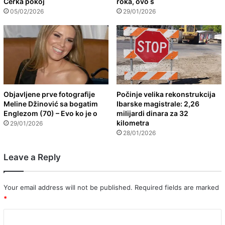
Ćerka pokoj
roka, ovo s
05/02/2026
29/01/2026
Objavljene prve fotografije
Počinje velika rekonstrukcija
Meline Džinović sa bogatim
Ibarske magistrale: 2,26
Englezom (70) – Evo ko je o
milijardi dinara za 32
kilometra
29/01/2026
28/01/2026
Leave a Reply
Your email address will not be published.
Required fields are marked
*
C