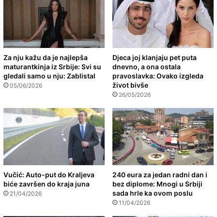
Za nju kažu da je najlepša
Djeca joj klanjaju pet puta
maturantkinja iz Srbije: Svi su
dnevno, a ona ostala
gledali samo u nju: Zablistal
pravoslavka: Ovako izgleda
život bivše
05/06/2026
26/05/2026
Vučić: Auto-put do Kraljeva
240 eura za jedan radni dan i
biće završen do kraja juna
bez diplome: Mnogi u Srbiji
sada hrle ka ovom poslu
21/04/2026
11/04/2026