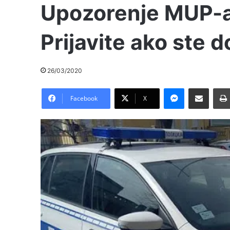
Upozorenje MUP-a
Prijavite ako ste 
26/03/2020
Messenger
Pošalji preko E-Maila
Facebook
X