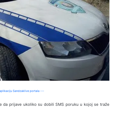
plikaciju Sandzaklive portala ---
e da prijave ukoliko su dobili SMS poruku u kojoj se traže