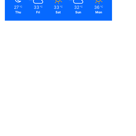
27
33
33
32
36
℃
℃
℃
℃
℃
Thu
Fri
Sat
Sun
Mon