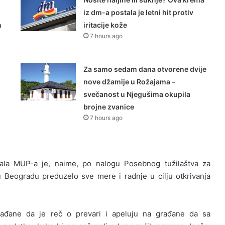
iz dm-a postala je letni hit protiv
n
iritacije kože
7 hours ago
Za samo sedam dana otvorene dvije
nove džamije u Rožajama –
svečanost u Njegušima okupila
brojne zvanice
7 hours ago
nala MUP-a je, naime, po nalogu Posebnog tužilaštva za
u Beogradu preduzelo sve mere i radnje u cilju otkrivanja
građane da je reč o prevari i apeluju na građane da sa