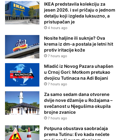
IKEA predstavila kolekciju za
jesen 2026. i svi pričaju o jednom
detalju koji izgleda luksuzno, a
pristupačan je
4 hours ago
Nosite haljine ili suknje? Ova
krema iz dm-a postala je letni hit
protiv iritacije kože
7 hours ago
Mladić iz Novog Pazara uhapšen
u Crnoj Gori: Motkom pretukao
dvojicu Tutinaca na Adi Bojani
7 hours ago
Za samo sedam dana otvorene
dvije nove džamije u Rožajama –
svečanost u Njegušima okupila
brojne zvanice
7 hours ago
Potpuna obustava saobraćaja
prema Tutinu: Evo kada nećete