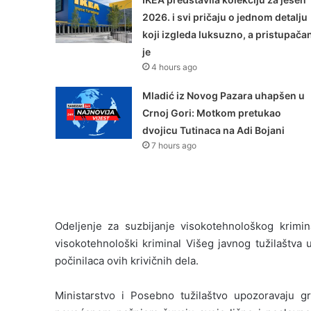
2026. i svi pričaju o jednom detalju
koji izgleda luksuzno, a pristupača
je
4 hours ago
Mladić iz Novog Pazara uhapšen u
Crnoj Gori: Motkom pretukao
dvojicu Tutinaca na Adi Bojani
7 hours ago
Odeljenje za suzbijanje visokotehnološkog krimi
visokotehnološki kriminal Višeg javnog tužilaštva 
počinilaca ovih krivičnih dela.
Ministarstvo i Posebno tužilaštvo upozoravaju 