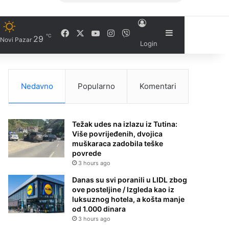
Facebook
X
YouTube
Instagram
Viber
Sidebar
℃
29
Novi Pazar
Login
Nedavno
Popularno
Komentari
Težak udes na izlazu iz Tutina:
Više povrijeđenih, dvojica
muškaraca zadobila teške
povrede
3 hours ago
Danas su svi poranili u LIDL zbog
ove posteljine / Izgleda kao iz
luksuznog hotela, a košta manje
od 1.000 dinara
3 hours ago