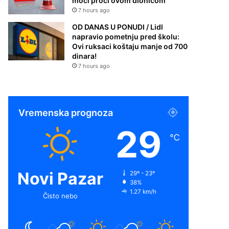
moći proći ovom dionicom
7 hours ago
OD DANAS U PONUDI / Lidl
napravio pometnju pred školu:
Ovi ruksaci koštaju manje od 700
dinara!
7 hours ago
Vremenska prognoza
29
℃
Novi Pazar
29º - 23º
38%
1.27 km/h
Čisto nebo