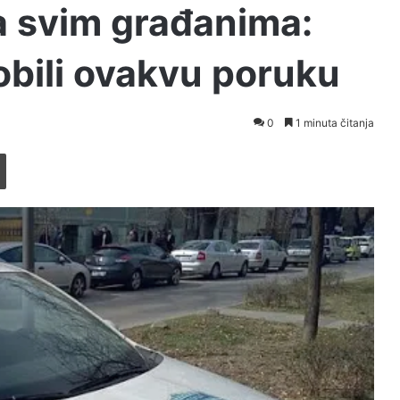
 svim građanima:
dobili ovakvu poruku
0
1 minuta čitanja
Printaj