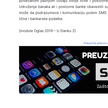
povećanom pažnjom čuvaju svoje lične i poslovne 
Udruženje banaka ali i poslovne banke obavestili su 
može da podrazumeva i komunikaciju putem SMS por
lične i bankarske podatke.
{module Oglas 2019 – U članku 2}
Preuzmite android a