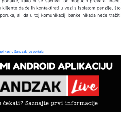
podatke, kako bi se sačuvali od mogućih prevara. Inače,
klijente da će ih kontaktirati u vezi s isplatom penzije, što
uka, ali da u toj komunikaciji banke nikada neće tražiti
plikaciju Sandzaklive portala