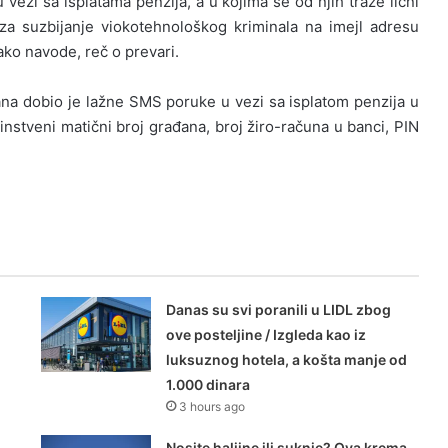
ezi sa isplatama penzija, a u kojima se od njih traže lični
 za suzbijanje viokotehnološkog kriminala na imejl adresu
ako navode, reč o prevari.
ana dobio je lažne SMS poruke u vezi sa isplatom penzija u
dinstveni matični broj građana, broj žiro-računa u banci, PIN
Danas su svi poranili u LIDL zbog
ove posteljine / Izgleda kao iz
luksuznog hotela, a košta manje od
1.000 dinara
3 hours ago
Nosite haljine ili suknje? Ova krema