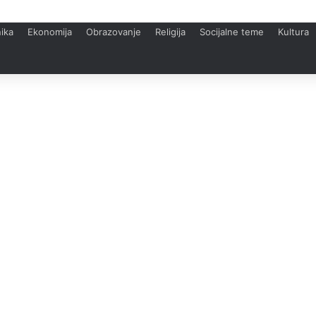
ika
Ekonomija
Obrazovanje
Religija
Socijalne teme
Kultura