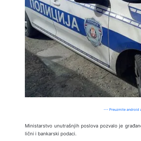
--- Preuzmite android a
Ministarstvo unutrašnjih poslova pozvalo je građan
lični i bankarski podaci.