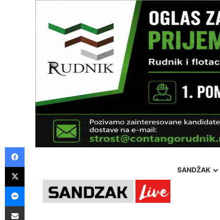
Facebook
X
SANDŽAK
Messenger
Pošalji preko E-Maila