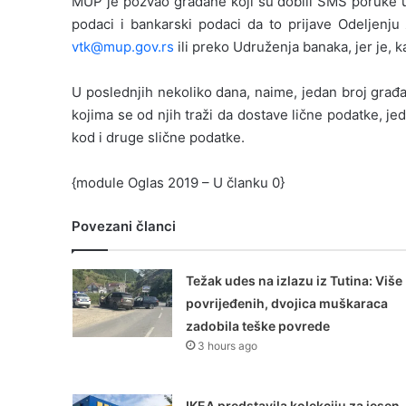
MUP je pozvao građane koji su dobili SMS poruke u v
podaci i bankarski podaci da to prijave Odeljenju
vtk@mup.gov.rs
ili preko Udruženja banaka, jer je, k
U poslednjih nekoliko dana, naime, jedan broj građ
kojima se od njih traži da dostave lične podatke, je
kod i druge slične podatke.
{module Oglas 2019 – U članku 0}
Povezani članci
Težak udes na izlazu iz Tutina: Više
povrijeđenih, dvojica muškaraca
zadobila teške povrede
3 hours ago
IKEA predstavila kolekciju za jesen