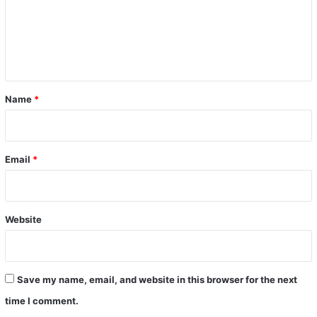
m
e
n
t
*
Name
*
Email
*
Website
Save my name, email, and website in this browser for the next
time I comment.