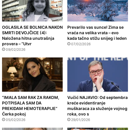
OGLASILA SE BOLNICA NAKON
Prevarilo vas sunce! Zima se
SMRTI DEVOJČICE (4):
vraća na velika vrata – evo
Naložena hitna unutrašnja
kada tačno stižu snijeg i leden
provera – “Utvr
07/02/2026
09/02/2026
“IMALA SAM RAK ZA RAKOM,
Vučić NAJAVIO: Od septembra
POTPISALA SAM DA
kreće evidentiranje
PREKIDAM HEMOTERAPIJE”
muškaraca za služenje vojnog
Ćerka pokoj
roka, ovo s
05/02/2026
29/01/2026