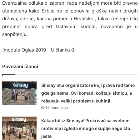
Eventualna odluka o zabrani rada nedeljom mora biti pravno
utemeljena kako Srbija ne bi ponovila greške nekih drugih
država, gde je, kao na primer u Hrvatskoj, takvo rešenje bilo
predmet spora pred Ustavnim sudom, navedeno je u
saopštenju.
{module Oglas 2019 – U članku 0}
Povezani članci
Sinsay ima organizatore koji prave red tamo
gde ga nema: Ovi komadi koštaju sitnicu, a
rešavaju veliki problem u kuhinji
14 hours ago
Kakav hit iz Sinsaya! Prekrivač sa cvetnim
motivima izgleda mnogo skuplje nego što
jeste