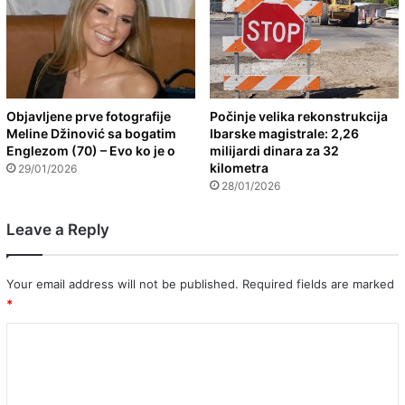
Objavljene prve fotografije
Počinje velika rekonstrukcija
Meline Džinović sa bogatim
Ibarske magistrale: 2,26
Englezom (70) – Evo ko je o
milijardi dinara za 32
kilometra
29/01/2026
28/01/2026
Leave a Reply
Your email address will not be published.
Required fields are marked
*
C
o
m