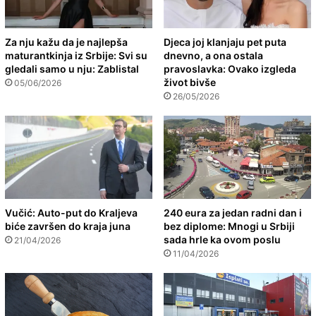
Za nju kažu da je najlepša
Djeca joj klanjaju pet puta
maturantkinja iz Srbije: Svi su
dnevno, a ona ostala
gledali samo u nju: Zablistal
pravoslavka: Ovako izgleda
život bivše
05/06/2026
26/05/2026
Vučić: Auto-put do Kraljeva
240 eura za jedan radni dan i
biće završen do kraja juna
bez diplome: Mnogi u Srbiji
sada hrle ka ovom poslu
21/04/2026
11/04/2026