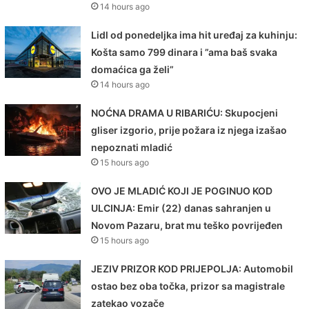
14 hours ago
Lidl od ponedeljka ima hit uređaj za kuhinju:
Košta samo 799 dinara i ”ama baš svaka
domaćica ga želi”
14 hours ago
NOĆNA DRAMA U RIBARIĆU: Skupocjeni
gliser izgorio, prije požara iz njega izašao
nepoznati mladić
15 hours ago
OVO JE MLADIĆ KOJI JE POGINUO KOD
ULCINJA: Emir (22) danas sahranjen u
Novom Pazaru, brat mu teško povrijeđen
15 hours ago
JEZIV PRIZOR KOD PRIJEPOLJA: Automobil
ostao bez oba točka, prizor sa magistrale
zatekao vozače