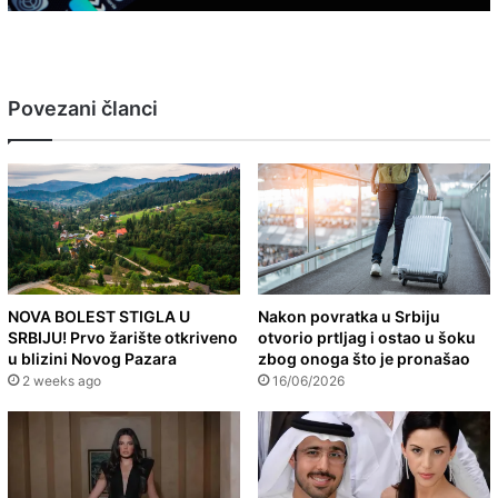
Povezani članci
NOVA BOLEST STIGLA U
Nakon povratka u Srbiju
SRBIJU! Prvo žarište otkriveno
otvorio prtljag i ostao u šoku
u blizini Novog Pazara
zbog onoga što je pronašao
2 weeks ago
16/06/2026