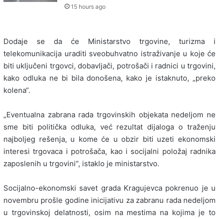
15 hours ago
Dodaje se da će Ministarstvo trgovine, turizma i
telekomunikacija uraditi sveobuhvatno istraživanje u koje će
biti uključeni trgovci, dobavljači, potrošači i radnici u trgovini,
kako odluka ne bi bila donošena, kako je istaknuto, „preko
kolena“.
„Eventualna zabrana rada trgovinskih objekata nedeljom ne
sme biti politička odluka, već rezultat dijaloga o traženju
najboljeg rešenja, u kome će u obzir biti uzeti ekonomski
interesi trgovaca i potrošača, kao i socijalni položaj radnika
zaposlenih u trgovini“, istaklo je ministarstvo.
Socijalno-ekonomski savet grada Kragujevca pokrenuo je u
novembru prošle godine inicijativu za zabranu rada nedeljom
u trgovinskoj delatnosti, osim na mestima na kojima je to