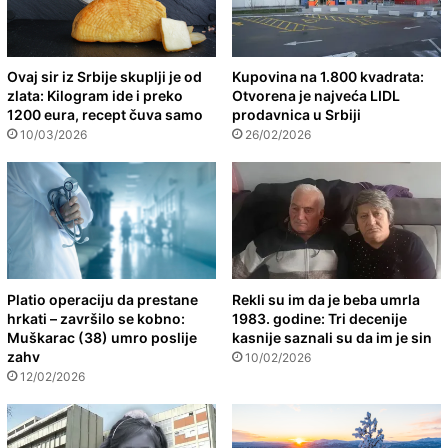
Ovaj sir iz Srbije skuplji je od
Kupovina na 1.800 kvadrata:
zlata: Kilogram ide i preko
Otvorena je najveća LIDL
1200 eura, recept čuva samo
prodavnica u Srbiji
10/03/2026
26/02/2026
Platio operaciju da prestane
Rekli su im da je beba umrla
hrkati – završilo se kobno:
1983. godine: Tri decenije
Muškarac (38) umro poslije
kasnije saznali su da im je sin
zahv
10/02/2026
12/02/2026