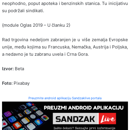
neophodno, poput apoteka i benzinskih stanica. Tu inicijativu
su podržali sindikati.
{module Oglas 2019 – U članku 2}
Rad trgovina nedeljom zabranjen je u više zemalja Evropske
unije, među kojima su Francuska, Nemačka, Austrija i Poljska,
a nedavno je tu zabranu uvela i Crna Gora.
Izvor:
Beta
Foto:
Pixabay
Preuzmite android aplikaciju Sandzaklive portala