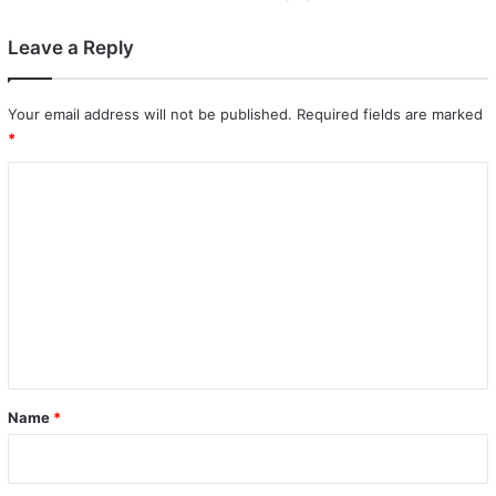
Leave a Reply
Your email address will not be published.
Required fields are marked
*
C
o
m
m
e
n
t
*
Name
*