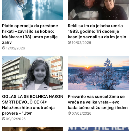
Platio operaciju da prestane
Rekli su im da je beba umrla
hrkati – završilo se kobno:
1983. godine: Tri decenije
Muškarac (38) umro poslije
kasnije saznali su da im je sin
zahv
10/02/2026
12/02/2026
OGLASILA SE BOLNICA NAKON
Prevarilo vas sunce! Zima se
SMRTI DEVOJČICE (4):
vraća na velika vrata – evo
Naložena hitna unutrašnja
kada tačno stižu snijeg i leden
provera – “Utvr
07/02/2026
09/02/2026