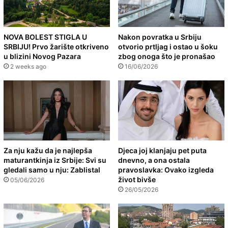
NOVA BOLEST STIGLA U
Nakon povratka u Srbiju
SRBIJU! Prvo žarište otkriveno
otvorio prtljag i ostao u šoku
u blizini Novog Pazara
zbog onoga što je pronašao
2 weeks ago
16/06/2026
Za nju kažu da je najlepša
Djeca joj klanjaju pet puta
maturantkinja iz Srbije: Svi su
dnevno, a ona ostala
gledali samo u nju: Zablistal
pravoslavka: Ovako izgleda
život bivše
05/06/2026
26/05/2026