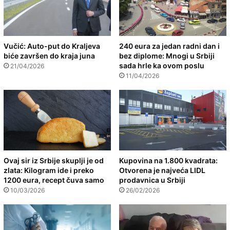
Vučić: Auto-put do Kraljeva
240 eura za jedan radni dan i
biće završen do kraja juna
bez diplome: Mnogi u Srbiji
sada hrle ka ovom poslu
21/04/2026
11/04/2026
Ovaj sir iz Srbije skuplji je od
Kupovina na 1.800 kvadrata:
zlata: Kilogram ide i preko
Otvorena je najveća LIDL
1200 eura, recept čuva samo
prodavnica u Srbiji
10/03/2026
26/02/2026