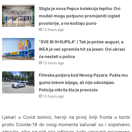
Stigla je nova Pepco kolekcija tepiha: Ovi
modeli mogu potpuno promijeniti izgled
prostorije, a ne koštaju puno
13 hours ago
”SVE BI IH KUPILA” / Tek je počeo august, a
IKEA je već spremila hit za jesen: Ovi ukrasi
će nestati s polica
13 hours ago
Filmska potjera kod Novog Pazara: Pukla mu
guma tokom bijega, ali nije odustajao:
Policija otkrila šta je prevozio
13 hours ago
Ljekari u Covid bolnici, heroji na prvoj liniji fronta u borbi
protiv Covida-19 do ovog momenta sačuvali su i sopstveno
zdravlje, niko od njih nije inficiran, kaže upravnik privemene