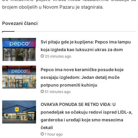
brojem oboljelih u Novom Pazaru je stagnirala.
Povezani članci
Svi pitaju gde je kupljena: Pepco ima lampu
koja izgleda kao luksuzni ukras za dom
35 minutes ago
Pepco ima nove keramičke posude koje
osvajaju izgledom: Jedan detalj može
potpuno promeniti kuhinju
51 minutes ago
OVAKVA PONUDA SE RETKO VIĐA: U
ponedeljak se očekuju redovi ispred LIDL-a,
garderoba i uređaji koje smo mesecima
čekali
1 hour ago