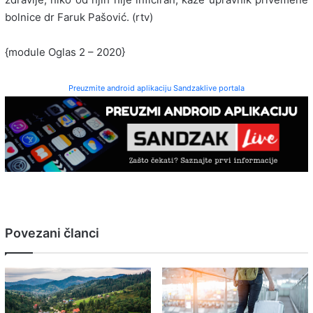
bolnice dr Faruk Pašović. (rtv)
{module Oglas 2 – 2020}
Preuzmite android aplikaciju Sandzaklive portala
Povezani članci