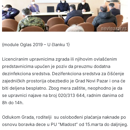
{module Oglas 2019 – U članku 1}
Licenciranim upravnicima zgrada ili njihovim ovlašćenim
predstavnicima upućen je poziv da preuzmu dodatna
dezinfekciona sredstva. Dezifenkciona sredstva za čišćenje
zajedničkih prostorija obezbedio je Grad Novi Pazar i ona će
biti deljena besplatno. Zbog mera zaštite, neophodno je da
se upravnici najave na broj 020/313 644, radnim danima od
8h do 14h.
Odlukom Grada, roditelji su oslobođeni plaćanja naknade po
osnovu boravka dece u PU “Mladost” od 15.marta do daljnjeg.