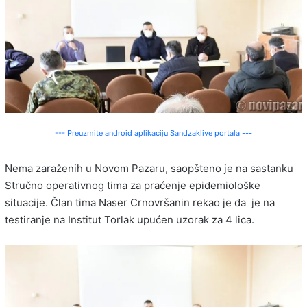
--- Preuzmite android aplikaciju Sandzaklive portala ---
Nema zaraženih u Novom Pazaru, saopšteno je na sastanku
Stručno operativnog tima za praćenje epidemiološke
situacije. Član tima Naser Crnovršanin rekao je da je na
testiranje na Institut Torlak upućen uzorak za 4 lica.