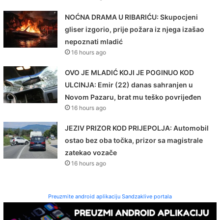
NOĆNA DRAMA U RIBARIĆU: Skupocjeni
gliser izgorio, prije požara iz njega izašao
nepoznati mladić
16 hours ago
OVO JE MLADIĆ KOJI JE POGINUO KOD
ULCINJA: Emir (22) danas sahranjen u
Novom Pazaru, brat mu teško povrijeđen
16 hours ago
JEZIV PRIZOR KOD PRIJEPOLJA: Automobil
ostao bez oba točka, prizor sa magistrale
zatekao vozače
16 hours ago
Preuzmite android aplikaciju Sandzaklive portala