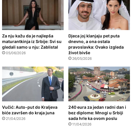
Za nju kažu da je najlepša
Djeca joj klanjaju pet puta
maturantkinja iz Srbije: Svi su
dnevno, a ona ostala
gledali samo u nju: Zablistal
pravoslavka: Ovako izgleda
život bivše
05/06/2026
26/05/2026
Vučić: Auto-put do Kraljeva
240 eura za jedan radni dan i
biće završen do kraja juna
bez diplome: Mnogi u Srbiji
sada hrle ka ovom poslu
21/04/2026
11/04/2026