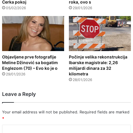
Ćerka pokoj
roka, ovo s
05/02/2026
29/01/2026
Objavljene prve fotografije
Počinje velika rekonstrukcija
Meline Džinović sa bogatim
Ibarske magistrale: 2,26
Englezom (70) – Evo ko je o
milijardi dinara za 32
kilometra
29/01/2026
28/01/2026
Leave a Reply
Your email address will not be published.
Required fields are marked
*
C