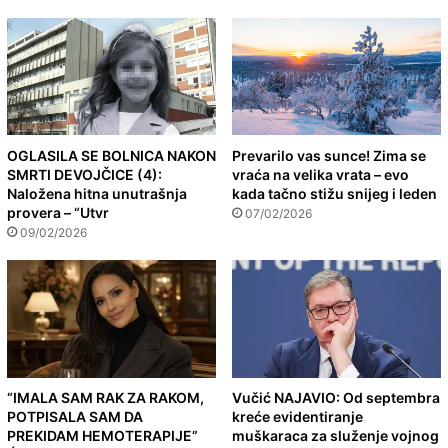
OGLASILA SE BOLNICA NAKON
Prevarilo vas sunce! Zima se
SMRTI DEVOJČICE (4):
vraća na velika vrata – evo
Naložena hitna unutrašnja
kada tačno stižu snijeg i leden
provera – “Utvr
07/02/2026
09/02/2026
“IMALA SAM RAK ZA RAKOM,
Vučić NAJAVIO: Od septembra
POTPISALA SAM DA
kreće evidentiranje
PREKIDAM HEMOTERAPIJE”
muškaraca za služenje vojnog