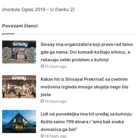
{module Oglas 2019 – U članku 2}
Povezani članci
Sinsay ima organizatore koji prave red tamo
gde ga nema: Ovi komadi koštaju sitnicu, a
rešavaju veliki problem u kuhinji
15 hours ago
Kakav hit iz Sinsaya! Prekrivač sa cvetnim
motivima izgleda mnogo skuplje nego što
jeste
15 hours ago
Lidl od ponedeljka ima hit uređaj za kuhinju:
Košta samo 799 dinara i ”ama baš svaka
domaćica ga želi”
16 hours ago