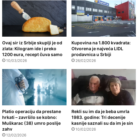
Ovaj sir iz Srbije skuplji je od
Kupovina na 1.800 kvadrata:
zlata: Kilogram ide i preko
Otvorena je najveća LIDL
1200 eura, recept čuva samo
prodavnica u Srbiji
10/03/2026
26/02/2026
Platio operaciju da prestane
Rekli su im da je beba umrla
hrkati – završilo se kobno:
1983. godine: Tri decenije
Muškarac (38) umro poslije
kasnije saznali su da im je sin
zahv
10/02/2026
12/02/2026