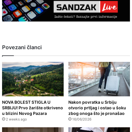
Povezani članci
NOVA BOLEST STIGLA U
Nakon povratka u Srbiju
SRBIJU! Prvo žarište otkriveno
otvorio prtljag i ostao u šoku
u blizini Novog Pazara
zbog onoga što je pronašao
2 weeks ago
16/06/2026