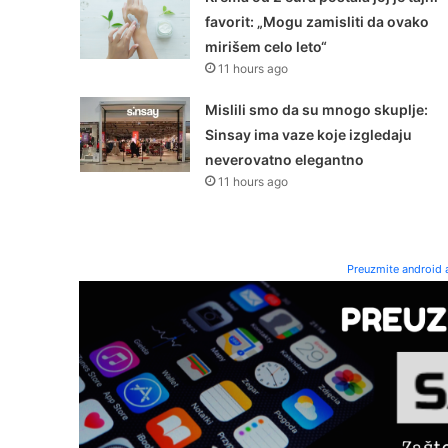
favorit: „Mogu zamisliti da ovako
mirišem celo leto“
11 hours ago
Mislili smo da su mnogo skuplje:
Sinsay ima vaze koje izgledaju
neverovatno elegantno
11 hours ago
Preuzmite android a