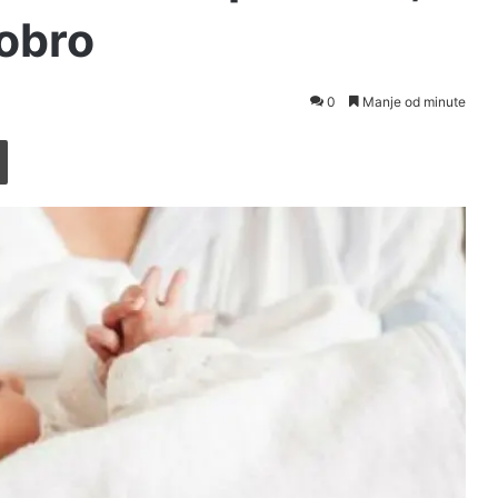
dobro
0
Manje od minute
Printaj