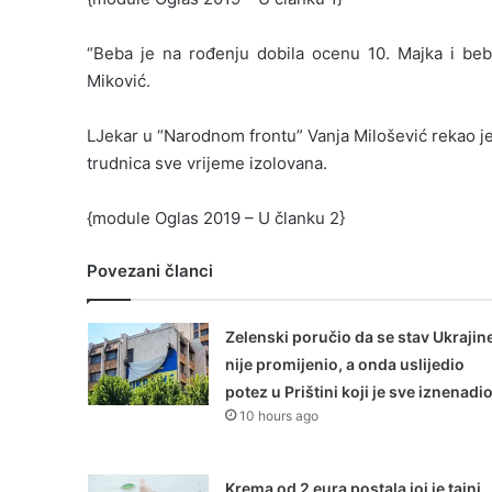
“Beba je na rođenju dobila ocenu 10. Majka i beba
Miković.
LJekar u “Narodnom frontu” Vanja Milošević rekao je 
trudnica sve vrijeme izolovana.
{module Oglas 2019 – U članku 2}
Povezani članci
Zelenski poručio da se stav Ukrajin
nije promijenio, a onda uslijedio
potez u Prištini koji je sve iznenadi
10 hours ago
Krema od 2 eura postala joj je tajni