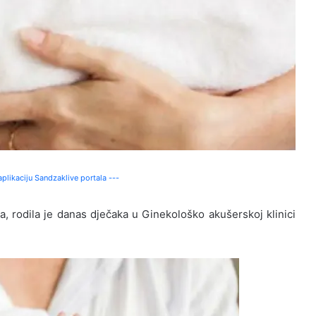
plikaciju Sandzaklive portala ---
a, rodila je danas dječaka u Ginekološko akušerskoj klinici