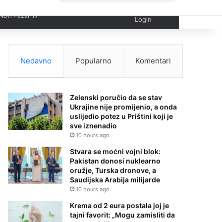
Facebook
X
YouTube
Instagram
Viber
Sidebar
℃
17
Novi Pazar
Login
Nedavno
Popularno
Komentari
Zelenski poručio da se stav
Ukrajine nije promijenio, a onda
uslijedio potez u Prištini koji je
sve iznenadio
10 hours ago
Stvara se moćni vojni blok:
Pakistan donosi nuklearno
oružje, Turska dronove, a
Saudijska Arabija milijarde
10 hours ago
Krema od 2 eura postala joj je
tajni favorit: „Mogu zamisliti da