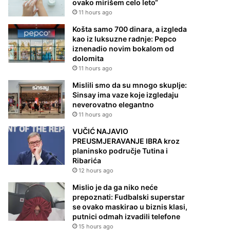
ovako mirišem celo leto“
11 hours ago
Košta samo 700 dinara, a izgleda
kao iz luksuzne radnje: Pepco
iznenadio novim bokalom od
dolomita
11 hours ago
Mislili smo da su mnogo skuplje:
Sinsay ima vaze koje izgledaju
neverovatno elegantno
11 hours ago
VUČIĆ NAJAVIO
PREUSMJERAVANJE IBRA kroz
planinsko područje Tutina i
Ribarića
12 hours ago
Mislio je da ga niko neće
prepoznati: Fudbalski superstar
se ovako maskirao u biznis klasi,
putnici odmah izvadili telefone
15 hours ago