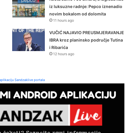
iz luksuzne radnje: Pepco iznenadio
novim bokalom od dolomita
11 hours ago
VUČIĆ NAJAVIO PREUSMJERAVANJE
IBRA kroz planinsko područje Tutina
i Ribarića
12 hours ago
plikaciju Sandzaklive portala