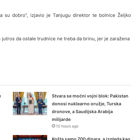
 su dobro”, izjavio je Tanjugu direktor te bolnice Željko
jutros da ostale trudnice ne treba da brinu, jer je zaražena
e
Stvara se moćni vojni blok: Pakistan
donosi nuklearno oružje, Turska
o
dronove, a Saudijska Arabija
milijarde
10 hours ago
Košta samo 700 dinara, a izgleda kao