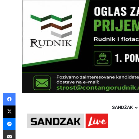
Facebook
X
SANDŽAK
Messenger
Pošalji preko E-Maila
Monday, 10 August 2026
Politika
Društvo
Hron