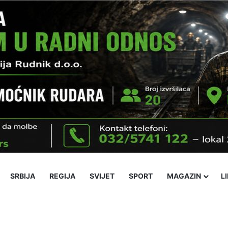
SRBIJA
REGIJA
SVIJET
SPORT
MAGAZIN
L
ika
Ekonomija
Obrazovanje
Religija
Socijalne teme
Kultura