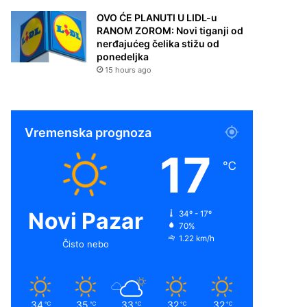
OVO ĆE PLANUTI U LIDL-u
RANOM ZOROM: Novi tiganji od
nerđajućeg čelika stižu od
ponedeljka
15 hours ago
Vremenska prognoza
17
℃
Novi Pazar
34º - 17º
70%
1.22 km/h
Čisto nebo
34
35
33
32
32
℃
℃
℃
℃
℃