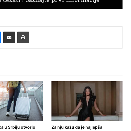
Messenger
Pošalji preko E-Maila
Printaj
a u Srbiju otvorio
Za nju kažu da je najlepša