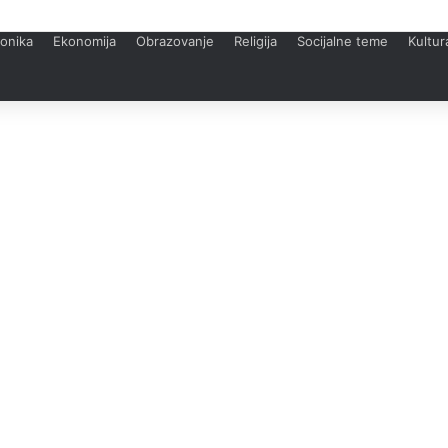
onika
Ekonomija
Obrazovanje
Religija
Socijalne teme
Kultur