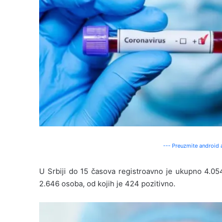
--- Preuzmite android a
U Srbiji do 15 časova registroavno je ukupno 4.054
2.646 osoba, od kojih je 424 pozitivno.