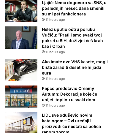
Ljajić: Nema dogovora sa SNS, u
poslednjih mesec dana smenili
su mi pet funkcionera
11 hours ago
Helez uputio oštru poruku
Vučiću: “Pratili smo svaki tvoj
pokret u BiH, doživjet ćeš krah
kao i Orban
11 hours ago
Ako imate ove VHS kasete, mogli
biste zaraditi desetine hiljada
eura
11 hours ago
Pepco predstavio Creamy
Autumn: Dekoracije koje će
unijeti toplinu u svaki dom
11 hours ago
LIDL sve oduševio novim
katalogom – Ovi uređaji i
proizvodi će nestati sa polica
ranom zorom