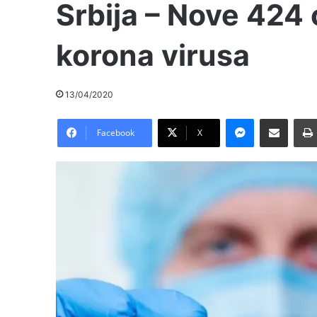
Srbija – Nove 424
korona virusa
13/04/2020
Messenger
Pošalji preko E-Maila
Facebook
X