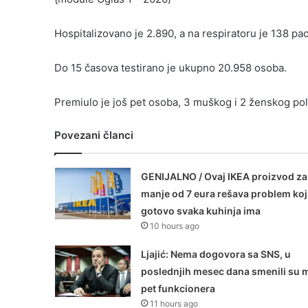
Hospitalizovano je 2.890, a na respiratoru je 138 pac
Do 15 časova testirano je ukupno 20.958 osoba.
Premiulo je još pet osoba, 3 muškog i 2 ženskog pol
Povezani članci
GENIJALNO / Ovaj IKEA proizvod za
manje od 7 eura rešava problem koj
gotovo svaka kuhinja ima
10 hours ago
Ljajić: Nema dogovora sa SNS, u
poslednjih mesec dana smenili su 
pet funkcionera
11 hours ago