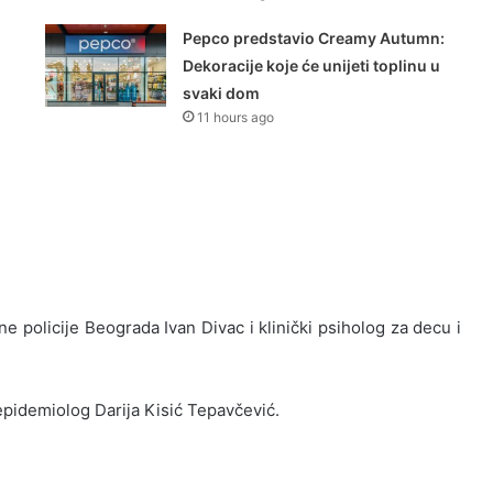
Pepco predstavio Creamy Autumn:
Dekoracije koje će unijeti toplinu u
svaki dom
11 hours ago
e policije Beograda Ivan Divac i klinički psiholog za decu i
epidemiolog Darija Kisić Tepavčević.