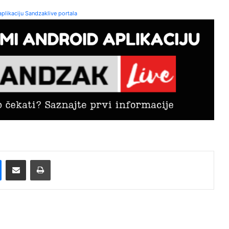
plikaciju Sandzaklive portala
Messenger
Pošalji preko E-Maila
Printaj