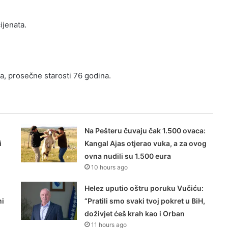
ijenata.
a, prosečne starosti 76 godina.
Na Pešteru čuvaju čak 1.500 ovaca:
i
Kangal Ajas otjerao vuka, a za ovog
ovna nudili su 1.500 eura
10 hours ago
Helez uputio oštru poruku Vučiću:
mi
“Pratili smo svaki tvoj pokret u BiH,
doživjet ćeš krah kao i Orban
11 hours ago