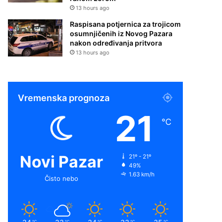
13 hours ago
Raspisana potjernica za trojicom
osumnjičenih iz Novog Pazara
nakon određivanja pritvora
13 hours ago
Vremenska prognoza
21
℃
Novi Pazar
21º - 21º
49%
1.63 km/h
Čisto nebo
℃
℃
℃
℃
℃