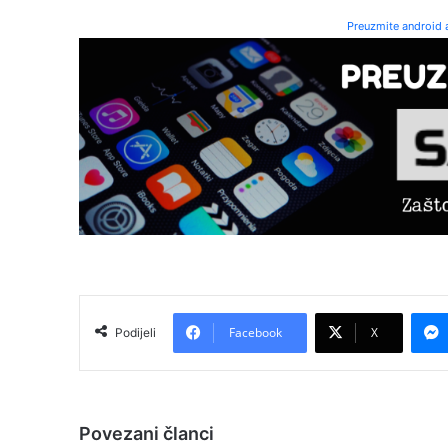
Preuzmite android a
Facebook
X
Podijeli
Povezani članci