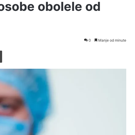
 osobe obolele od
0
Manje od minute
Printaj