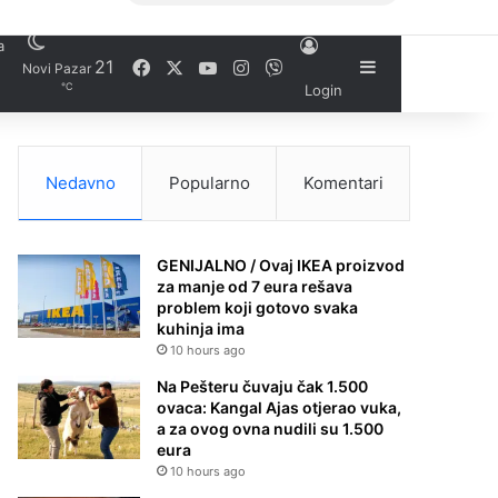
a
Facebook
X
YouTube
Instagram
21
Viber
Sidebar
Novi Pazar
℃
Login
Nedavno
Popularno
Komentari
GENIJALNO / Ovaj IKEA proizvod
za manje od 7 eura rešava
problem koji gotovo svaka
kuhinja ima
10 hours ago
Na Pešteru čuvaju čak 1.500
ovaca: Kangal Ajas otjerao vuka,
a za ovog ovna nudili su 1.500
eura
10 hours ago