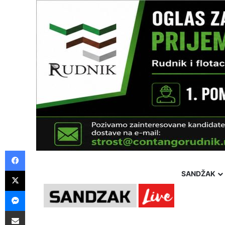
Facebook
X
SANDŽAK
Messenger
Pošalji preko E-Maila