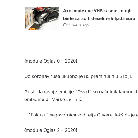
Ako imate ove VHS kasete, mogli
biste zaraditi desetine hiljada eura
11 hours ago
{module Oglas 0 – 2020}
Od koronavirusa ukupno je 85 preminulih u Srbiji.
Gosti današnje emisije “Osvrt” su načelnik komunaln
omladinu dr Marko Jerinić.
U “Fokusu” sagovornica voditelja Olivera Jakšića je 
{module Oglas 2 – 2020}