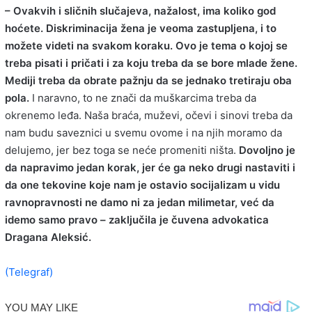
– Ovakvih i sličnih slučajeva, nažalost, ima koliko god
hoćete. Diskriminacija žena je veoma zastupljena, i to
možete videti na svakom koraku. Ovo je tema o kojoj se
treba pisati i pričati i za koju treba da se bore mlade žene.
Mediji treba da obrate pažnju da se jednako tretiraju oba
pola.
I naravno, to ne znači da muškarcima treba da
okrenemo leđa. Naša braća, muževi, očevi i sinovi treba da
nam budu saveznici u svemu ovome i na njih moramo da
delujemo, jer bez toga se neće promeniti ništa.
Dovoljno je
da napravimo jedan korak, jer će ga neko drugi nastaviti i
da one tekovine koje nam je ostavio socijalizam u vidu
ravnopravnosti ne damo ni za jedan milimetar, već da
idemo samo pravo – zaključila je čuvena advokatica
Dragana Aleksić.
(Telegraf)