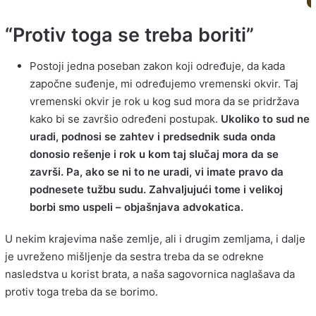
“Protiv toga se treba boriti”
Postoji jedna poseban zakon koji određuje, da kada
započne suđenje, mi određujemo vremenski okvir. Taj
vremenski okvir je rok u kog sud mora da se pridržava
kako bi se završio određeni postupak.
Ukoliko to sud ne
uradi, podnosi se zahtev i predsednik suda onda
donosio rešenje i rok u kom taj slučaj mora da se
završi. Pa, ako se ni to ne uradi, vi imate pravo da
podnesete tužbu sudu. Zahvaljujući tome i velikoj
borbi smo uspeli – objašnjava advokatica.
U nekim krajevima naše zemlje, ali i drugim zemljama, i dalje
je uvreženo mišljenje da sestra treba da se odrekne
nasledstva u korist brata, a naša sagovornica naglašava da
protiv toga treba da se borimo.