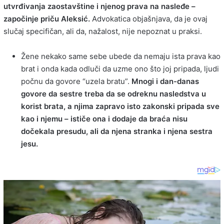
utvrđivanja zaostavštine i njenog prava na nasleđe –
započinje priču Aleksić.
Advokatica objašnjava, da je ovaj
slučaj specifičan, ali da, nažalost, nije nepoznat u praksi.
Žene nekako same sebe ubede da nemaju ista prava kao
brat i onda kada odluči da uzme ono što joj pripada, ljudi
počnu da govore “uzela bratu”.
Mnogi i dan-danas
govore da sestre treba da se odreknu nasledstva u
korist brata, a njima zapravo isto zakonski pripada sve
kao i njemu – ističe ona i dodaje da braća nisu
dočekala presudu, ali da njena stranka i njena sestra
jesu.