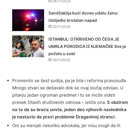
24/11/2025
Sandžaklija kući doveo udatu ženu:
Uslijedio brutalan napad
22/11/2025
ISTANBUL: OTKRIVENO OD ČEGA JE
UMRLA PORODICA IZ NJEMAČKE Sve je
počelo u sobi
19/11/2025
Promenilo se šest sudija, pa je bila i reforma pravosuđa.
Mnogo stvari se dešavalo dok se ovaj slučaj odvijao. U
pitanju jedan ogroman predmet i tu se može videti
presek čitavih društvenih odnosa – ističe ona.
S obzirom
na to da su braća umrla, jedan deo njihovih naslednika
je nastavio da pravi probleme Draganinoj stranci.
Oni su menjali nekoliko advokata, jer nisu mogli da ih