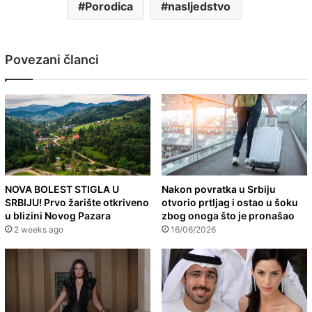
Porodica
nasljedstvo
Povezani članci
NOVA BOLEST STIGLA U
Nakon povratka u Srbiju
SRBIJU! Prvo žarište otkriveno
otvorio prtljag i ostao u šoku
u blizini Novog Pazara
zbog onoga što je pronašao
2 weeks ago
16/06/2026