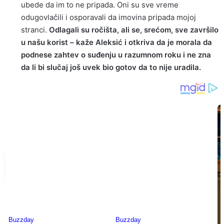
ubede da im to ne pripada. Oni su sve vreme
odugovlačili i osporavali da imovina pripada mojoj
stranci.
Odlagali su ročišta, ali se, srećom, sve završilo
u našu korist – kaže Aleksić i otkriva da je morala da
podnese zahtev o suđenju u razumnom roku i ne zna
da li bi slučaj još uvek bio gotov da to nije uradila.