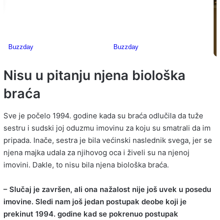
Nisu u pitanju njena biološka
braća
Sve je počelo 1994. godine kada su braća odlučila da tuže
sestru i sudski joj oduzmu imovinu za koju su smatrali da im
pripada. Inače, sestra je bila većinski naslednik svega, jer se
njena majka udala za njihovog oca i živeli su na njenoj
imovini. Dakle, to nisu bila njena biološka braća.
– Slučaj je završen, ali ona nažalost nije još uvek u posedu
imovine. Sledi nam još jedan postupak deobe koji je
prekinut 1994. godine kad se pokrenuo postupak