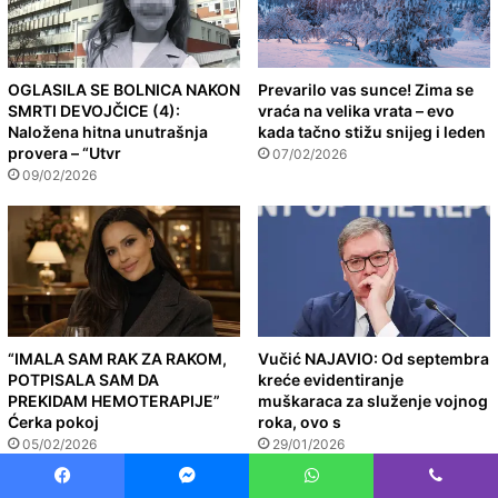
OGLASILA SE BOLNICA NAKON
Prevarilo vas sunce! Zima se
SMRTI DEVOJČICE (4):
vraća na velika vrata – evo
Naložena hitna unutrašnja
kada tačno stižu snijeg i leden
provera – “Utvr
07/02/2026
09/02/2026
“IMALA SAM RAK ZA RAKOM,
Vučić NAJAVIO: Od septembra
POTPISALA SAM DA
kreće evidentiranje
PREKIDAM HEMOTERAPIJE”
muškaraca za služenje vojnog
Ćerka pokoj
roka, ovo s
05/02/2026
29/01/2026
Facebook
Messenger
WhatsApp
Viber