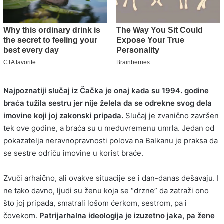
Najpoznatiji slučaj iz Čačka je onaj kada su 1994. godine
braća tužila sestru jer nije želela da se odrekne svog dela
imovine koji joj zakonski pripada.
Slučaj je zvanično završen
tek ove godine, a braća su u međuvremenu umrla. Jedan od
pokazatelja neravnopravnosti polova na Balkanu je praksa da
se sestre odriču imovine u korist braće.
Zvuči arhaično, ali ovakve situacije se i dan-danas dešavaju. I
ne tako davno, ljudi su ženu koja se “drzne” da zatraži ono
što joj pripada, smatrali lošom ćerkom, sestrom, pa i
čovekom.
Patrijarhalna ideologija je izuzetno jaka, pa žene