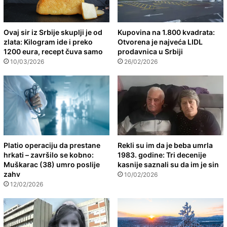
Ovaj sir iz Srbije skuplji je od
Kupovina na 1.800 kvadrata:
zlata: Kilogram ide i preko
Otvorena je najveća LIDL
1200 eura, recept čuva samo
prodavnica u Srbiji
10/03/2026
26/02/2026
Platio operaciju da prestane
Rekli su im da je beba umrla
hrkati – završilo se kobno:
1983. godine: Tri decenije
Muškarac (38) umro poslije
kasnije saznali su da im je sin
zahv
10/02/2026
12/02/2026