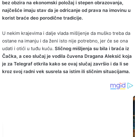
bez obzira na ekonomski položaj i stepen obrazovanja,
najčešće imaju stav da je odricanje od prava na imovinu u
korist braće deo porodične tradicije.
U nekim krajevima i dalje vlada mišljenje da muško treba da
ostane na imanju i da ženi isto nije potrebno, jer će se ona
udati i otići u tuđu kuću.
Sličnog mišljenja su bila i braća iz
Čačka, a ceo slučaj je vodila čuvena Dragana Aleksić koja
je za Telegraf otkrila kako se ovaj slučaj završio i da li se
kroz svoj radni vek susrela sa istim ili sličnim situacijama.