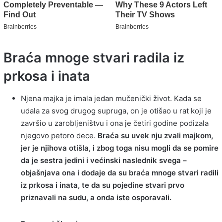
Braća mnoge stvari radila iz
prkosa i inata
Njena majka je imala jedan mučenički život. Kada se
udala za svog drugog supruga, on je otišao u rat koji je
završio u zarobljeništvu i ona je četiri godine podizala
njegovo petoro dece.
Braća su uvek nju zvali majkom,
jer je njihova otišla, i zbog toga nisu mogli da se pomire
da je sestra jedini i većinski naslednik svega –
objašnjava ona i dodaje da su braća mnoge stvari radili
iz prkosa i inata, te da su pojedine stvari prvo
priznavali na sudu, a onda iste osporavali.