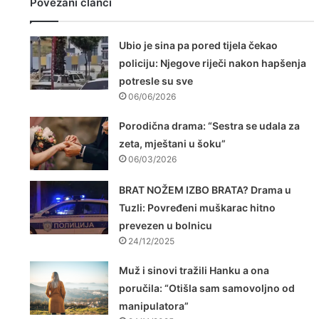
Povezani članci
Ubio je sina pa pored tijela čekao
policiju: Njegove riječi nakon hapšenja
potresle su sve
06/06/2026
Porodična drama: “Sestra se udala za
zeta, mještani u šoku”
06/03/2026
BRAT NOŽEM IZBO BRATA? Drama u
Tuzli: Povređeni muškarac hitno
prevezen u bolnicu
24/12/2025
Muž i sinovi tražili Hanku a ona
poručila: “Otišla sam samovoljno od
manipulatora”