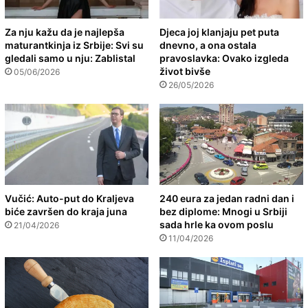
Za nju kažu da je najlepša
Djeca joj klanjaju pet puta
maturantkinja iz Srbije: Svi su
dnevno, a ona ostala
gledali samo u nju: Zablistal
pravoslavka: Ovako izgleda
život bivše
05/06/2026
26/05/2026
Vučić: Auto-put do Kraljeva
240 eura za jedan radni dan i
biće završen do kraja juna
bez diplome: Mnogi u Srbiji
sada hrle ka ovom poslu
21/04/2026
11/04/2026