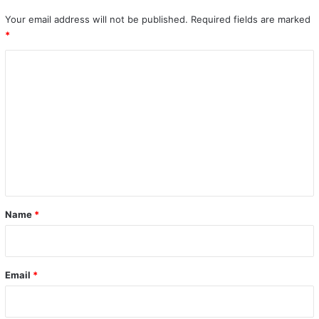
Your email address will not be published.
Required fields are marked
*
C
o
m
m
e
n
t
*
Name
*
Email
*