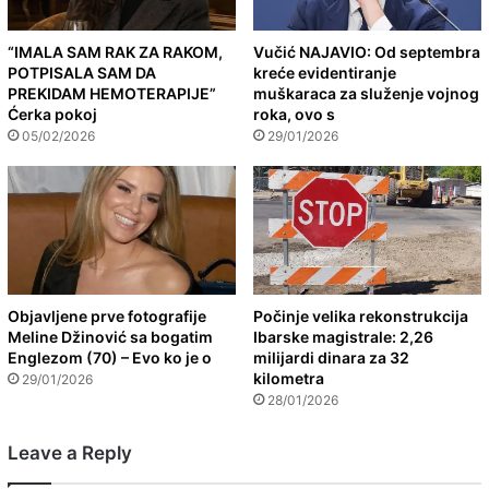
“IMALA SAM RAK ZA RAKOM,
Vučić NAJAVIO: Od septembra
POTPISALA SAM DA
kreće evidentiranje
PREKIDAM HEMOTERAPIJE”
muškaraca za služenje vojnog
Ćerka pokoj
roka, ovo s
05/02/2026
29/01/2026
Objavljene prve fotografije
Počinje velika rekonstrukcija
Meline Džinović sa bogatim
Ibarske magistrale: 2,26
Englezom (70) – Evo ko je o
milijardi dinara za 32
kilometra
29/01/2026
28/01/2026
Leave a Reply