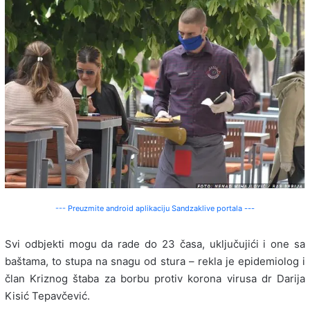
--- Preuzmite android aplikaciju Sandzaklive portala ---
Svi odbjekti mogu da rade do 23 časa, uključujići i one sa
baštama, to stupa na snagu od stura – rekla je epidemiolog i
član Kriznog štaba za borbu protiv korona virusa dr Darija
Kisić Tepavčević.