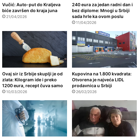
Vučić: Auto-put do Kraljeva
240 eura za jedan radni dan i
biće završen do kraja juna
bez diplome: Mnogi u Srbiji
sada hrle ka ovom poslu
21/04/2026
11/04/2026
Ovaj sir iz Srbije skuplji je od
Kupovina na 1.800 kvadrata:
zlata: Kilogram ide i preko
Otvorena je najveća LIDL
1200 eura, recept čuva samo
prodavnica u Srbiji
10/03/2026
26/02/2026