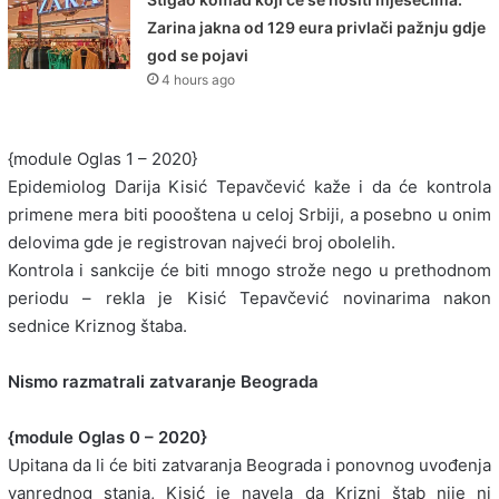
Zarina jakna od 129 eura privlači pažnju gdje
god se pojavi
4 hours ago
{module Oglas 1 – 2020}
Epidemiolog Darija Kisić Tepavčević kaže i da će kontrola
primene mera biti poooštena u celoj Srbiji, a posebno u onim
delovima gde je registrovan najveći broj obolelih.
Kontrola i sankcije će biti mnogo strože nego u prethodnom
periodu – rekla je Kisić Tepavčević novinarima nakon
sednice Kriznog štaba.
Nismo razmatrali zatvaranje Beograda
{module Oglas 0 – 2020}
Upitana da li će biti zatvaranja Beograda i ponovnog uvođenja
vanrednog stanja, Kisić je navela da Krizni štab nije ni