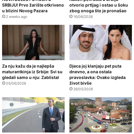
SRBIJU! Prvo žarište otkriveno
otvorio prtljag i ostao u šoku
u blizini Novog Pazara
zbog onoga što je pronašao
2 weeks ago
16/06/2026
Za nju kažu da je najlepša
Djeca joj klanjaju pet puta
maturantkinja iz Srbije: Svi su
dnevno, a ona ostala
gledali samo u nju: Zablistal
pravoslavka: Ovako izgleda
život bivše
05/06/2026
26/05/2026