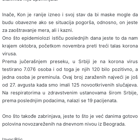
Inače, Kon je ranije izneo i svoj stav da bi maske mogle da
budu obavezne ako se situacija pogorša, odnosno, on jeste
za zaoštravanje mera, ali i kazni.
Ono što epidemiolozi istIču poslednjih dana jeste to da nam
krajem oktobra, početkom novembra preti treći talas korona
virusa.
Prema jučerašnjem preseku, u Srbiji je na korona virus
testirano 7.076 osoba i od toga je njih 120 bilo pozitivno, a
jedna osoba je preminula. Ovaj broj zaraženih najveći je još
od 27. avgusta kada smo imali 125 novootkrivenih slučajeva.
Na respiratorima u zdravstvenim ustanovama širom Srbije,
prema poslednjim podacima, nalazi se 19 pacijenata.
Ono što takođe zabrinjava, jeste to što je već danima gotovo
polovina novozareženih na dnevnom nivou iz Beograda.
Izvor:Blic