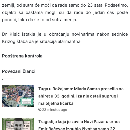
zemlji, od sutra će moći da rade samo do 23 sata. Podsetimo,
objekti sa baštama mogli su da rade do jedan čas posle
ponoći, tako da se to od sutra menja.
Dr Kisić istakla je u obraćanju novinarima nakon sednice
Krizog štaba da je situacija alarmantna.
Pooštrena kontrola
Povezani članci
Tuga u Rožajama: Mlada Samra preselila na
ahiret u 33. godini, iza nje ostali suprug i
maloljetna kćerka
23 minutes ago
Tragedija koja je zavila Novi Pazar u crno:
Emir Bačevac izgubio život sa samo 22