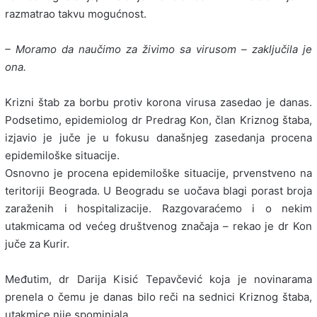
razmatrao takvu mogućnost.
– Moramo da naučimo za živimo sa virusom – zaključila je
ona.
Krizni štab za borbu protiv korona virusa zasedao je danas.
Podsetimo, epidemiolog dr Predrag Kon, član Kriznog štaba,
izjavio je juče je u fokusu današnjeg zasedanja procena
epidemiloške situacije.
Osnovno je procena epidemiloške situacije, prvenstveno na
teritoriji Beograda. U Beogradu se uočava blagi porast broja
zaraženih i hospitalizacije. Razgovaraćemo i o nekim
utakmicama od većeg društvenog značaja – rekao je dr Kon
juče za Kurir.
Međutim, dr Darija Kisić Tepavčević koja je novinarama
prenela o čemu je danas bilo reči na sednici Kriznog štaba,
utakmice nije spominjala.