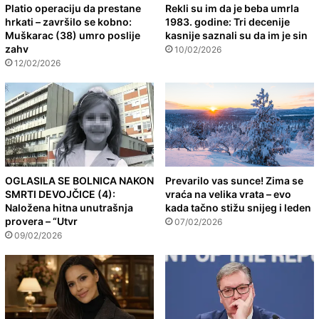
Platio operaciju da prestane
Rekli su im da je beba umrla
hrkati – završilo se kobno:
1983. godine: Tri decenije
Muškarac (38) umro poslije
kasnije saznali su da im je sin
zahv
10/02/2026
12/02/2026
OGLASILA SE BOLNICA NAKON
Prevarilo vas sunce! Zima se
SMRTI DEVOJČICE (4):
vraća na velika vrata – evo
Naložena hitna unutrašnja
kada tačno stižu snijeg i leden
provera – “Utvr
07/02/2026
09/02/2026