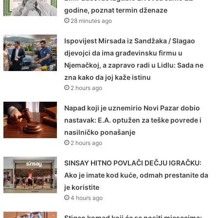
godine, poznat termin dženaze
28 minutes ago
Ispovijest Mirsada iz Sandžaka / Slagao
djevojci da ima građevinsku firmu u
Njemačkoj, a zapravo radi u Lidlu: Sada ne
zna kako da joj kaže istinu
2 hours ago
Napad koji je uznemirio Novi Pazar dobio
nastavak: E.A. optužen za teške povrede i
nasilničko ponašanje
2 hours ago
SINSAY HITNO POVLAČI DEČJU IGRAČKU:
Ako je imate kod kuće, odmah prestanite da
je koristite
4 hours ago
Stigao komad koji će se nositi mjesecima: