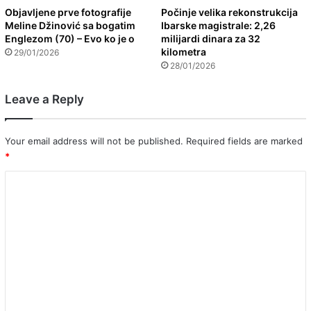
Objavljene prve fotografije
Počinje velika rekonstrukcija
Meline Džinović sa bogatim
Ibarske magistrale: 2,26
Englezom (70) – Evo ko je o
milijardi dinara za 32
kilometra
29/01/2026
28/01/2026
Leave a Reply
Your email address will not be published.
Required fields are marked
*
C
o
m
m
e
n
t