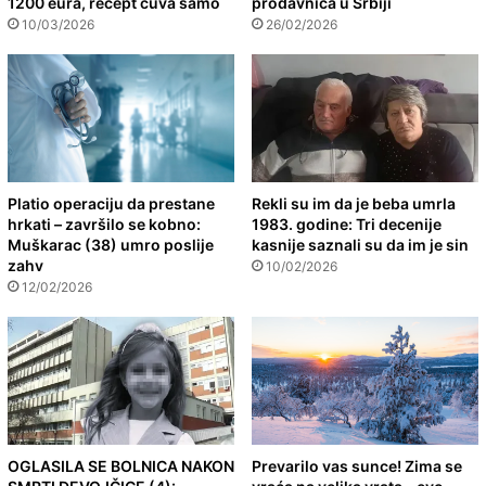
1200 eura, recept čuva samo
prodavnica u Srbiji
10/03/2026
26/02/2026
Platio operaciju da prestane
Rekli su im da je beba umrla
hrkati – završilo se kobno:
1983. godine: Tri decenije
Muškarac (38) umro poslije
kasnije saznali su da im je sin
zahv
10/02/2026
12/02/2026
OGLASILA SE BOLNICA NAKON
Prevarilo vas sunce! Zima se