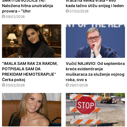
SMRTI DEVOJČICE (4):
vraća na velika vrata – evo
Naložena hitna unutrašnja
kada tačno stižu snijeg i leden
provera – “Utvr
07/02/2026
09/02/2026
“IMALA SAM RAK ZA RAKOM,
Vučić NAJAVIO: Od septembra
POTPISALA SAM DA
kreće evidentiranje
PREKIDAM HEMOTERAPIJE”
muškaraca za služenje vojnog
Ćerka pokoj
roka, ovo s
05/02/2026
29/01/2026