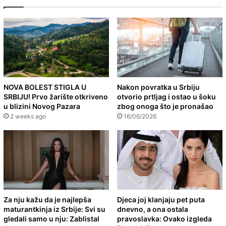
NOVA BOLEST STIGLA U
Nakon povratka u Srbiju
SRBIJU! Prvo žarište otkriveno
otvorio prtljag i ostao u šoku
u blizini Novog Pazara
zbog onoga što je pronašao
2 weeks ago
16/06/2026
Za nju kažu da je najlepša
Djeca joj klanjaju pet puta
maturantkinja iz Srbije: Svi su
dnevno, a ona ostala
gledali samo u nju: Zablistal
pravoslavka: Ovako izgleda