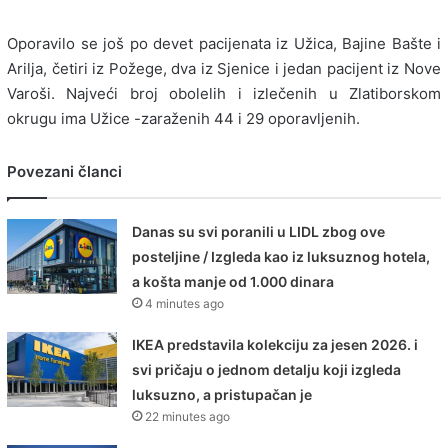
Oporavilo se još po devet pacijenata iz Užica, Bajine Bašte i
Arilja, četiri iz Požege, dva iz Sjenice i jedan pacijent iz Nove
Varoši. Najveći broj obolelih i izlečenih u Zlatiborskom
okrugu ima Užice -zaraženih 44 i 29 oporavljenih.
Povezani članci
Danas su svi poranili u LIDL zbog ove
posteljine / Izgleda kao iz luksuznog hotela,
a košta manje od 1.000 dinara
4 minutes ago
IKEA predstavila kolekciju za jesen 2026. i
svi pričaju o jednom detalju koji izgleda
luksuzno, a pristupačan je
22 minutes ago