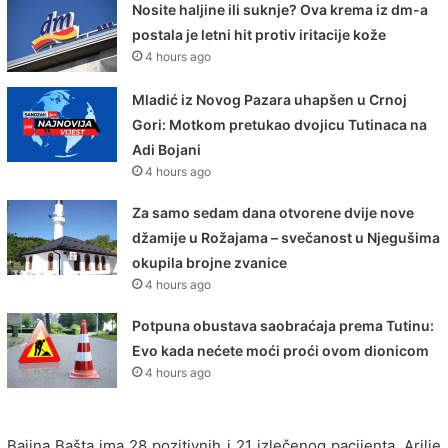
Nosite haljine ili suknje? Ova krema iz dm-a
postala je letni hit protiv iritacije kože
4 hours ago
Mladić iz Novog Pazara uhapšen u Crnoj
Gori: Motkom pretukao dvojicu Tutinaca na
Adi Bojani
4 hours ago
Za samo sedam dana otvorene dvije nove
džamije u Rožajama – svečanost u Njegušima
okupila brojne zvanice
4 hours ago
Potpuna obustava saobraćaja prema Tutinu:
Evo kada nećete moći proći ovom dionicom
4 hours ago
Bajina Bašta ima 28 pozitivnih i 21 izlečenog pacijenta, Arilje