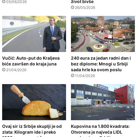
život bivše
05/06/2026
26/05/2026
Vučić: Auto-put do Kraljeva
240 eura za jedan radni dan i
biće završen do kraja juna
bez diplome: Mnogi u Srbiji
sada hrle ka ovom poslu
21/04/2026
11/04/2026
Ovaj sir iz Srbije skuplji je od
Kupovina na 1.800 kvadrata:
zlata: Kilogram ide i preko
Otvorena je najveća LIDL