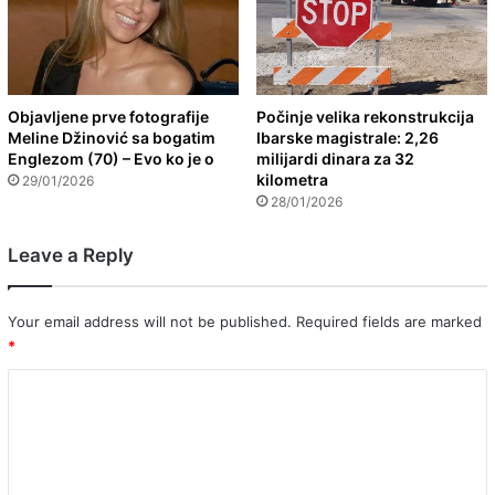
Objavljene prve fotografije
Počinje velika rekonstrukcija
Meline Džinović sa bogatim
Ibarske magistrale: 2,26
Englezom (70) – Evo ko je o
milijardi dinara za 32
kilometra
29/01/2026
28/01/2026
Leave a Reply
Your email address will not be published.
Required fields are marked
*
C
o
m
m