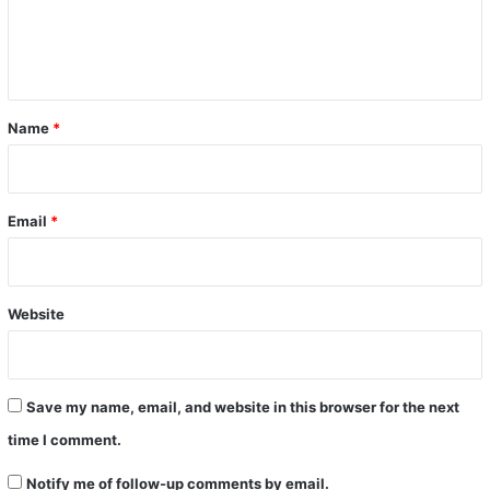
e
n
t
*
Name
*
Email
*
Website
Save my name, email, and website in this browser for the next
time I comment.
Notify me of follow-up comments by email.