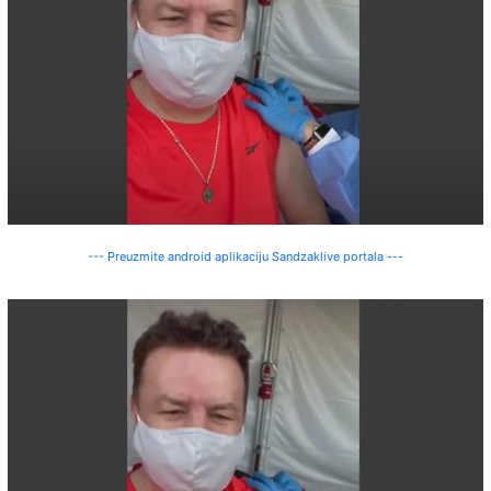
--- Preuzmite android aplikaciju Sandzaklive portala ---