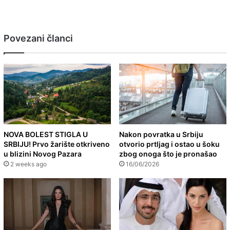
Povezani članci
NOVA BOLEST STIGLA U
Nakon povratka u Srbiju
SRBIJU! Prvo žarište otkriveno
otvorio prtljag i ostao u šoku
u blizini Novog Pazara
zbog onoga što je pronašao
2 weeks ago
16/06/2026