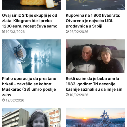
Ovaj sir iz Srbije skuplji je od
Kupovina na 1.800 kvadrata:
zlata: Kilogram ide i preko
Otvorena je najveća LIDL
1200 eura, recept čuva samo
prodavnica u Srbiji
10/03/2026
26/02/2026
Platio operaciju da prestane
Rekli su im da je beba umrla
hrkati – završilo se kobno:
1983. godine: Tri decenije
Muškarac (38) umro poslije
kasnije saznali su da im je sin
zahv
10/02/2026
12/02/2026