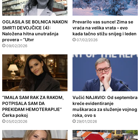
OGLASILA SE BOLNICA NAKON
Prevarilo vas sunce! Zima se
SMRTI DEVOJČICE (4):
vraća na velika vrata – evo
Naložena hitna unutrašnja
kada tačno stižu snijeg i leden
provera – “Utvr
07/02/2026
09/02/2026
“IMALA SAM RAK ZA RAKOM,
Vučić NAJAVIO: Od septembra
POTPISALA SAM DA
kreće evidentiranje
PREKIDAM HEMOTERAPIJE”
muškaraca za služenje vojnog
Ćerka pokoj
roka, ovo s
05/02/2026
29/01/2026