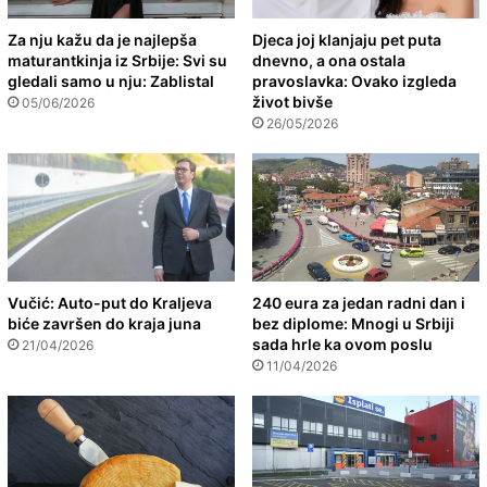
Za nju kažu da je najlepša
Djeca joj klanjaju pet puta
maturantkinja iz Srbije: Svi su
dnevno, a ona ostala
gledali samo u nju: Zablistal
pravoslavka: Ovako izgleda
život bivše
05/06/2026
26/05/2026
Vučić: Auto-put do Kraljeva
240 eura za jedan radni dan i
biće završen do kraja juna
bez diplome: Mnogi u Srbiji
sada hrle ka ovom poslu
21/04/2026
11/04/2026