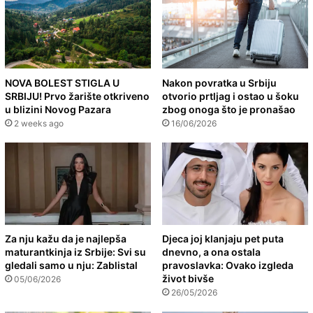
NOVA BOLEST STIGLA U
Nakon povratka u Srbiju
SRBIJU! Prvo žarište otkriveno
otvorio prtljag i ostao u šoku
u blizini Novog Pazara
zbog onoga što je pronašao
2 weeks ago
16/06/2026
Za nju kažu da je najlepša
Djeca joj klanjaju pet puta
maturantkinja iz Srbije: Svi su
dnevno, a ona ostala
gledali samo u nju: Zablistal
pravoslavka: Ovako izgleda
život bivše
05/06/2026
26/05/2026