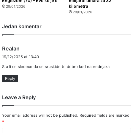
Englezom (70) – Evo ko je o
milijardi dinara za 32
kilometra
29/01/2026
28/01/2026
Jedan komentar
s
Realan
a
19/12/2025 at 13:40
y
Sta li ce sledece da se srusi,ide to dobro kod naprednjaka
s
:
Reply
Leave a Reply
Your email address will not be published.
Required fields are marked
*
C