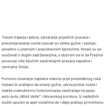
Tokom trajanja radova, zatvaranje pojedinih pravaca i
preusmjeravanje vozila izazvali su velike gužve i zastoje,
posebno u jutarnjim i popodnevnim špicevima. Vozači su se
suočavali s dugim zadržavanjima, s obzirom na to da Preljina
povezuje više ključnih saobraćajnih pravaca zapadne i
centralne Srbije.
Ponovno otvaranje naplatne stanice prije predviđenog roka
trebalo bi značajno da smanji gužve, ubrza protok vozila i
olakša svakodnevno funkcionisanje saobraćaja na spoju
auto-puta „Miloš Veliki“ i Moravskog koridora. Iz nadležnih
službi upućen je apel vozačima da i dalje poštuju privremenu