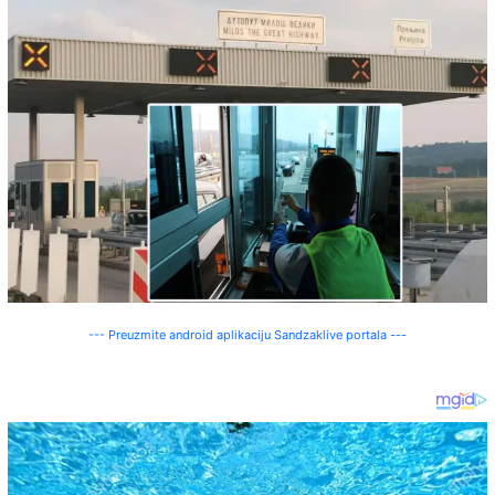
--- Preuzmite android aplikaciju Sandzaklive portala ---