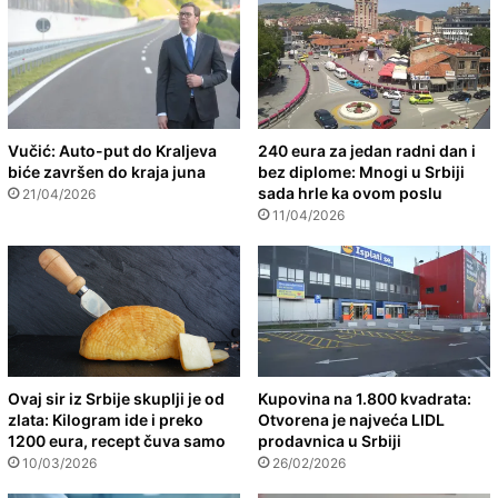
Vučić: Auto-put do Kraljeva
240 eura za jedan radni dan i
biće završen do kraja juna
bez diplome: Mnogi u Srbiji
sada hrle ka ovom poslu
21/04/2026
11/04/2026
Ovaj sir iz Srbije skuplji je od
Kupovina na 1.800 kvadrata:
zlata: Kilogram ide i preko
Otvorena je najveća LIDL
1200 eura, recept čuva samo
prodavnica u Srbiji
10/03/2026
26/02/2026