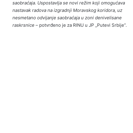
saobraćaja. Uspostavlja se novi režim koji omogućava
nastavak radova na izgradnji Moravskog koridora, uz
nesmetano odvijanje saobraćaja u zoni denivelisane
raskrsnice
– potvrđeno je za RINU u JP „Putevi Srbije“.