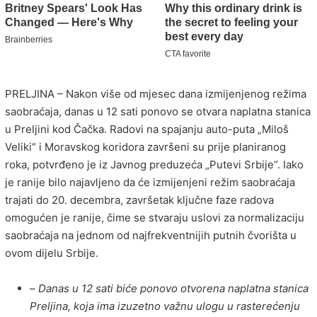
PRELJINA – Nakon više od mjesec dana izmijenjenog režima
saobraćaja, danas u 12 sati ponovo se otvara naplatna stanica
u Preljini kod Čačka. Radovi na spajanju auto-puta „Miloš
Veliki“ i Moravskog koridora završeni su prije planiranog
roka, potvrđeno je iz Javnog preduzeća „Putevi Srbije“. Iako
je ranije bilo najavljeno da će izmijenjeni režim saobraćaja
trajati do 20. decembra, završetak ključne faze radova
omogućen je ranije, čime se stvaraju uslovi za normalizaciju
saobraćaja na jednom od najfrekventnijih putnih čvorišta u
ovom dijelu Srbije.
–
Danas u 12 sati biće ponovo otvorena naplatna stanica
Preljina, koja ima izuzetno važnu ulogu u rasterećenju