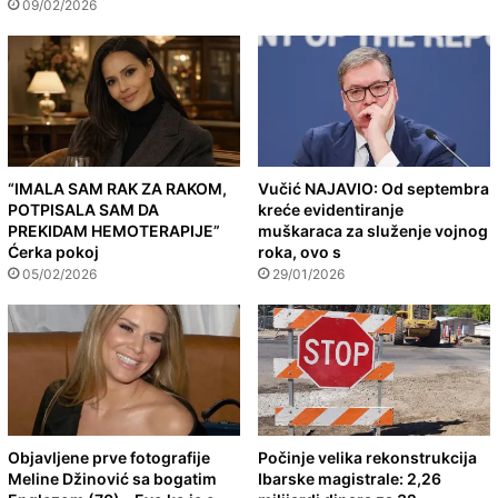
09/02/2026
“IMALA SAM RAK ZA RAKOM,
Vučić NAJAVIO: Od septembra
POTPISALA SAM DA
kreće evidentiranje
PREKIDAM HEMOTERAPIJE”
muškaraca za služenje vojnog
Ćerka pokoj
roka, ovo s
05/02/2026
29/01/2026
Objavljene prve fotografije
Počinje velika rekonstrukcija
Meline Džinović sa bogatim
Ibarske magistrale: 2,26