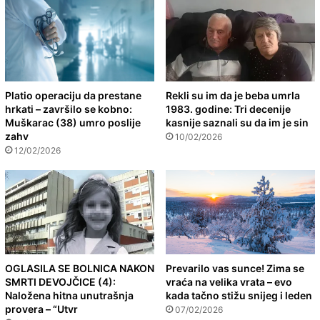
Platio operaciju da prestane
Rekli su im da je beba umrla
hrkati – završilo se kobno:
1983. godine: Tri decenije
Muškarac (38) umro poslije
kasnije saznali su da im je sin
zahv
10/02/2026
12/02/2026
OGLASILA SE BOLNICA NAKON
Prevarilo vas sunce! Zima se
SMRTI DEVOJČICE (4):
vraća na velika vrata – evo
Naložena hitna unutrašnja
kada tačno stižu snijeg i leden
provera – “Utvr
07/02/2026