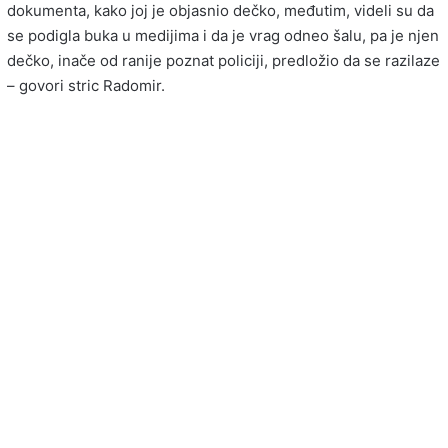
dokumenta, kako joj je objasnio dečko, međutim, videli su da
se podigla buka u medijima i da je vrag odneo šalu, pa je njen
dečko, inače od ranije poznat policiji, predložio da se razilaze
– govori stric Radomir.