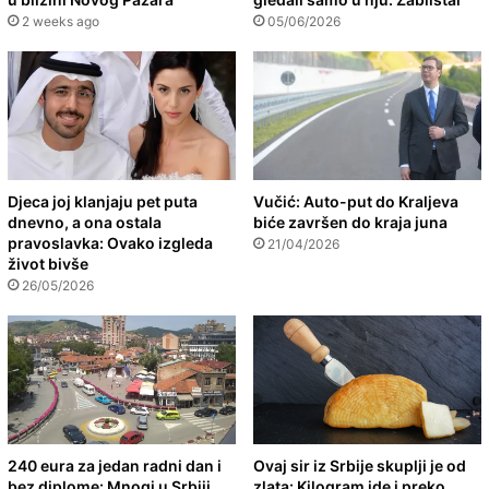
2 weeks ago
05/06/2026
Djeca joj klanjaju pet puta
Vučić: Auto-put do Kraljeva
dnevno, a ona ostala
biće završen do kraja juna
pravoslavka: Ovako izgleda
21/04/2026
život bivše
26/05/2026
240 eura za jedan radni dan i
Ovaj sir iz Srbije skuplji je od
bez diplome: Mnogi u Srbiji
zlata: Kilogram ide i preko