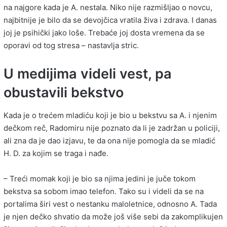
na najgore kada je A. nestala. Niko nije razmišljao o novcu,
najbitnije je bilo da se devojčica vratila živa i zdrava. I danas
joj je psihički jako loše. Trebaće joj dosta vremena da se
oporavi od tog stresa – nastavlja stric.
U medijima videli vest, pa
obustavili bekstvo
Kada je o trećem mladiću koji je bio u bekstvu sa A. i njenim
dečkom reč, Radomiru nije poznato da li je zadržan u policiji,
ali zna da je dao izjavu, te da ona nije pomogla da se mladić
H. D. za kojim se traga i nađe.
– Treći momak koji je bio sa njima jedini je juče tokom
bekstva sa sobom imao telefon. Tako su i videli da se na
portalima širi vest o nestanku maloletnice, odnosno A. Tada
je njen dečko shvatio da može još više sebi da zakomplikujen