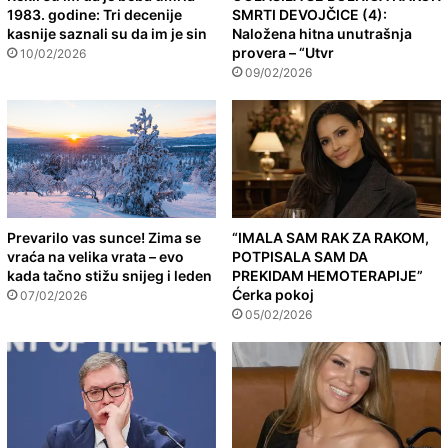
1983. godine: Tri decenije
SMRTI DEVOJČICE (4):
kasnije saznali su da im je sin
Naložena hitna unutrašnja
provera – “Utvr
10/02/2026
09/02/2026
Prevarilo vas sunce! Zima se
“IMALA SAM RAK ZA RAKOM,
vraća na velika vrata – evo
POTPISALA SAM DA
kada tačno stižu snijeg i leden
PREKIDAM HEMOTERAPIJE”
Ćerka pokoj
07/02/2026
05/02/2026