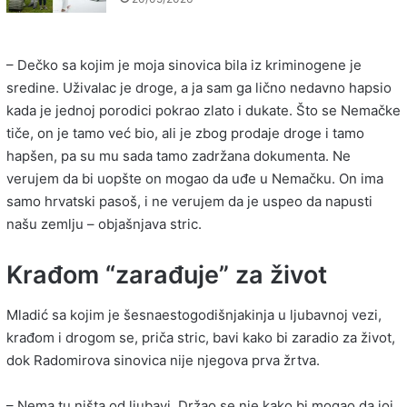
– Dečko sa kojim je moja sinovica bila iz kriminogene je
sredine. Uživalac je droge, a ja sam ga lično nedavno hapsio
kada je jednoj porodici pokrao zlato i dukate. Što se Nemačke
tiče, on je tamo već bio, ali je zbog prodaje droge i tamo
hapšen, pa su mu sada tamo zadržana dokumenta. Ne
verujem da bi uopšte on mogao da uđe u Nemačku. On ima
samo hrvatski pasoš, i ne verujem da je uspeo da napusti
našu zemlju – objašnjava stric.
Krađom “zarađuje” za život
Mladić sa kojim je šesnaestogodišnjakinja u ljubavnoj vezi,
krađom i drogom se, priča stric, bavi kako bi zaradio za život,
dok Radomirova sinovica nije njegova prva žrtva.
– Nema tu ništa od ljubavi. Držao se nje kako bi mogao da joj