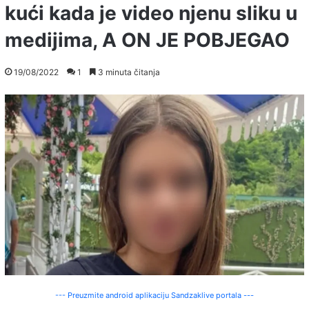
kući kada je video njenu sliku u
medijima, A ON JE POBJEGAO
19/08/2022
1
3 minuta čitanja
--- Preuzmite android aplikaciju Sandzaklive portala ---