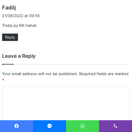
s
Fadilj
a
21/08/2022 at 09:55
y
Treba joj KiK hahah
s
:
Reply
Leave a Reply
Your email address will not be published.
Required fields are marked
*
C
o
m
m
e
Facebook
Messenger
WhatsApp
Viber