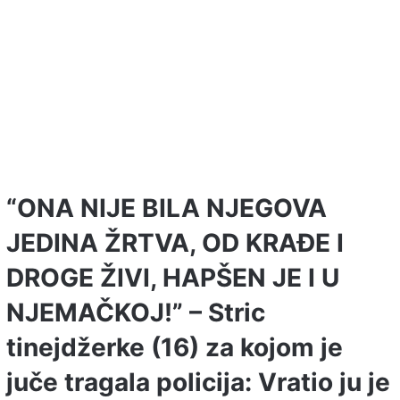
“ONA NIJE BILA NJEGOVA
JEDINA ŽRTVA, OD KRAĐE I
DROGE ŽIVI, HAPŠEN JE I U
NJEMAČKOJ!” – Stric
tinejdžerke (16) za kojom je
juče tragala policija: Vratio ju je