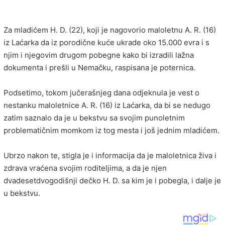
Za mladićem H. D. (22), koji je nagovorio maloletnu A. R. (16)
iz Laćarka da iz porodične kuće ukrade oko 15.000 evra i s
njim i njegovim drugom pobegne kako bi izradili lažna
dokumenta i prešli u Nemačku, raspisana je poternica.
Podsetimo, tokom jučerašnjeg dana odjeknula je vest o
nestanku maloletnice A. R. (16) iz Laćarka, da bi se nedugo
zatim saznalo da je u bekstvu sa svojim punoletnim
problematičnim momkom iz tog mesta i još jednim mladićem.
Ubrzo nakon te, stigla je i informacija da je maloletnica živa i
zdrava vraćena svojim roditeljima, a da je njen
dvadesetdvogodišnji dečko H. D. sa kim je i pobegla, i dalje je
u bekstvu.