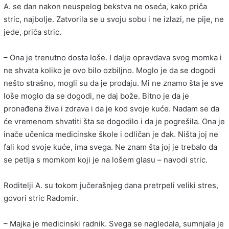
A. se dan nakon neuspelog bekstva ne oseća, kako priča
stric, najbolje. Zatvorila se u svoju sobu i ne izlazi, ne pije, ne
jede, priča stric.
– Ona je trenutno dosta loše. I dalje opravdava svog momka i
ne shvata koliko je ovo bilo ozbiljno. Moglo je da se dogodi
nešto strašno, mogli su da je prodaju. Mi ne znamo šta je sve
loše moglo da se dogodi, ne daj bože. Bitno je da je
pronađena živa i zdrava i da je kod svoje kuće. Nadam se da
će vremenom shvatiti šta se dogodilo i da je pogrešila. Ona je
inače učenica medicinske škole i odličan je đak. Ništa joj ne
fali kod svoje kuće, ima svega. Ne znam šta joj je trebalo da
se petlja s momkom koji je na lošem glasu – navodi stric.
Roditelji A. su tokom jučerašnjeg dana pretrpeli veliki stres,
govori stric Radomir.
– Majka je medicinski radnik. Svega se nagledala, sumnjala je