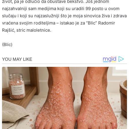
život, pa je odlučio da obustave bekstvo. Još jednom
najzahvalniji sam medijima koji su uradili 99 posto u ovom
slučaju i koji su najzaslužniji što je moja sinovica živa i zdrava
vraćena svojim roditeljima – istakao je za “Blic” Radomir
Rajšić, stric maloletnice.
(Blic)