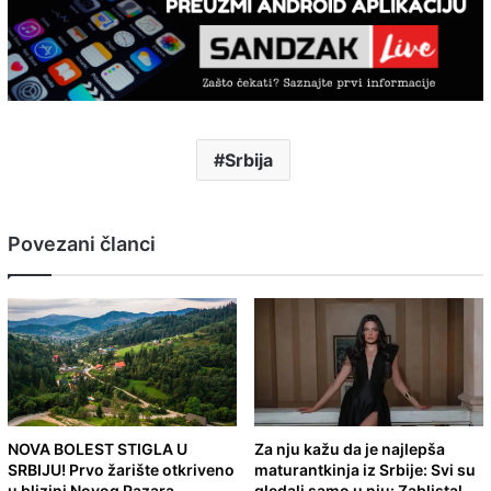
Srbija
Povezani članci
NOVA BOLEST STIGLA U
Za nju kažu da je najlepša
SRBIJU! Prvo žarište otkriveno
maturantkinja iz Srbije: Svi su
u blizini Novog Pazara
gledali samo u nju: Zablistal