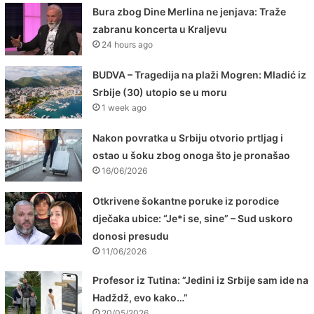
Bura zbog Dine Merlina ne jenjava: Traže
zabranu koncerta u Kraljevu
24 hours ago
BUDVA – Tragedija na plaži Mogren: Mladić iz
Srbije (30) utopio se u moru
1 week ago
Nakon povratka u Srbiju otvorio prtljag i
ostao u šoku zbog onoga što je pronašao
16/06/2026
Otkrivene šokantne poruke iz porodice
dječaka ubice: “Je*i se, sine” – Sud uskoro
donosi presudu
11/06/2026
Profesor iz Tutina: ”Jedini iz Srbije sam ide na
Hadždž, evo kako…”
20/05/2026