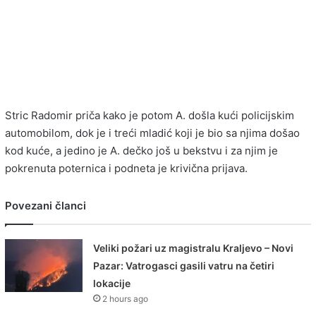
Stric Radomir priča kako je potom A. došla kući policijskim
automobilom, dok je i treći mladić koji je bio sa njima došao
kod kuće, a jedino je A. dečko još u bekstvu i za njim je
pokrenuta poternica i podneta je krivična prijava.
Povezani članci
Veliki požari uz magistralu Kraljevo – Novi
Pazar: Vatrogasci gasili vatru na četiri
lokacije
2 hours ago