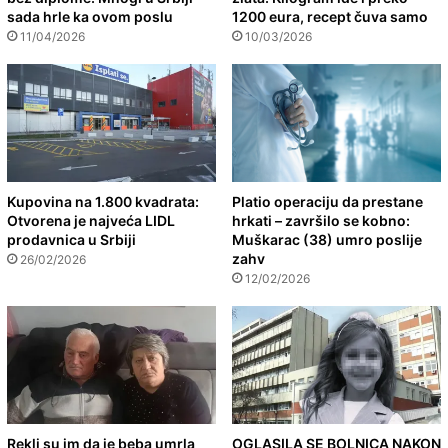
sada hrle ka ovom poslu
1200 eura, recept čuva samo
11/04/2026
10/03/2026
Kupovina na 1.800 kvadrata:
Platio operaciju da prestane
Otvorena je najveća LIDL
hrkati – završilo se kobno:
prodavnica u Srbiji
Muškarac (38) umro poslije
zahv
26/02/2026
12/02/2026
Rekli su im da je beba umrla
OGLASILA SE BOLNICA NAKON