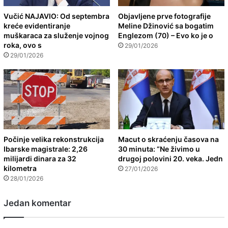
Vučić NAJAVIO: Od septembra
Objavljene prve fotografije
kreće evidentiranje
Meline Džinović sa bogatim
muškaraca za služenje vojnog
Englezom (70) – Evo ko je o
roka, ovo s
29/01/2026
29/01/2026
Počinje velika rekonstrukcija
Macut o skraćenju časova na
Ibarske magistrale: 2,26
30 minuta: “Ne živimo u
milijardi dinara za 32
drugoj polovini 20. veka. Jedn
kilometra
27/01/2026
28/01/2026
Jedan komentar