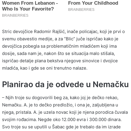
Stric devojčice Radomir Rajšić, inače policajac, koji je prvi o
svemu obavestio medije, a za “Blic” juče ispričao kako je
devojčica pobegla sa problematičnim mladićem koji ima
dosije, sada nam je, nakon što se situacija malo stišala,
ispričao detalje plana bekstva njegove sinovice i dvojice
mladića, kao i gde se oni trenutno nalaze.
Planirao da je odvede u Nemačku
– Njih troje su dogovorili beg za, kako joj je dečko rekao,
Nemačku. A. je to dečko predložio, i ona je, zaljubljena u
njega, pristala. A. je uzela novac koji je njena porodica čuvala
svojim rođacima. Negde oko 12.000 evra i 300.000 dinara.
Svo troje su se uputili u Šabac gde je trebalo da im izrade