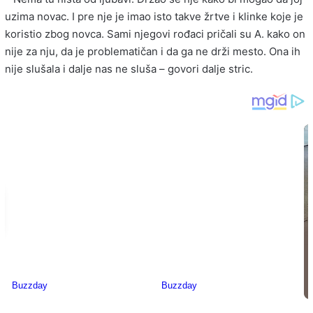
uzima novac. I pre nje je imao isto takve žrtve i klinke koje je
koristio zbog novca. Sami njegovi rođaci pričali su A. kako on
nije za nju, da je problematičan i da ga ne drži mesto. Ona ih
nije slušala i dalje nas ne sluša – govori dalje stric.