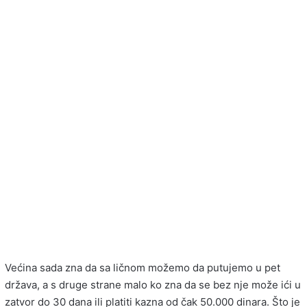
Većina sada zna da sa ličnom možemo da putujemo u pet
država, a s druge strane malo ko zna da se bez nje može ići u
zatvor do 30 dana ili platiti kazna od čak 50.000 dinara. Što je