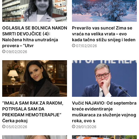
OGLASILA SE BOLNICA NAKON
Prevarilo vas sunce! Zima se
SMRTI DEVOJČICE (4):
vraća na velika vrata – evo
Naložena hitna unutrašnja
kada tačno stižu snijeg i leden
provera – “Utvr
07/02/2026
09/02/2026
“IMALA SAM RAK ZA RAKOM,
Vučić NAJAVIO: Od septembra
POTPISALA SAM DA
kreće evidentiranje
PREKIDAM HEMOTERAPIJE”
muškaraca za služenje vojnog
Ćerka pokoj
roka, ovo s
05/02/2026
29/01/2026