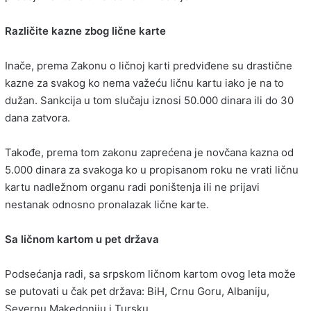
Različite kazne zbog lične karte
Inače, prema Zakonu o ličnoj karti predviđene su drastične
kazne za svakog ko nema važeću ličnu kartu iako je na to
dužan. Sankcija u tom slučaju iznosi 50.000 dinara ili do 30
dana zatvora.
Takođe, prema tom zakonu zaprećena je novčana kazna od
5.000 dinara za svakoga ko u propisanom roku ne vrati ličnu
kartu nadležnom organu radi poništenja ili ne prijavi
nestanak odnosno pronalazak lične karte.
Sa ličnom kartom u pet država
Podsećanja radi, sa srpskom ličnom kartom ovog leta može
se putovati u čak pet država: BiH, Crnu Goru, Albaniju,
Severnu Makedoniju i Tursku.