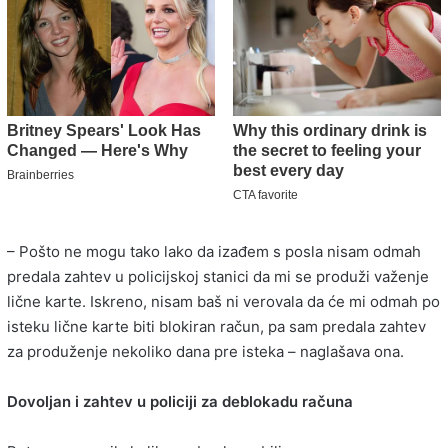
– Pošto ne mogu tako lako da izađem s posla nisam odmah
predala zahtev u policijskoj stanici da mi se produži važenje
lične karte. Iskreno, nisam baš ni verovala da će mi odmah po
isteku lične karte biti blokiran račun, pa sam predala zahtev
za produženje nekoliko dana pre isteka – naglašava ona.
Dovoljan i zahtev u policiji za deblokadu računa