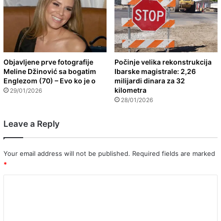
Objavljene prve fotografije
Počinje velika rekonstrukcija
Meline Džinović sa bogatim
Ibarske magistrale: 2,26
Englezom (70) – Evo ko je o
milijardi dinara za 32
kilometra
29/01/2026
28/01/2026
Leave a Reply
Your email address will not be published.
Required fields are marked
*
C
o
m