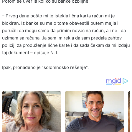
Potom se uverila koliko su banke ozbiljne.
– Prvog dana pošto mi je istekla lična karta račun mi je
blokiran. Iz banke su me o tome obavestili putem mejla i
poručili da mogu samo da primim novac na račun, ali ne i da
uzimam sa računa. Ja sam im rekla da sam predala zahtev
policiji za produženje lične karte i da sada čekam da mi izdaju
taj dokument – opisuje N. I.
Ipak, pronađeno je “solomnosko rešenje”.