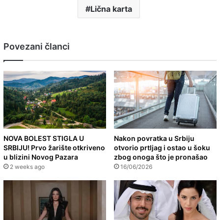
Lična karta
Povezani članci
NOVA BOLEST STIGLA U
Nakon povratka u Srbiju
SRBIJU! Prvo žarište otkriveno
otvorio prtljag i ostao u šoku
u blizini Novog Pazara
zbog onoga što je pronašao
2 weeks ago
16/06/2026