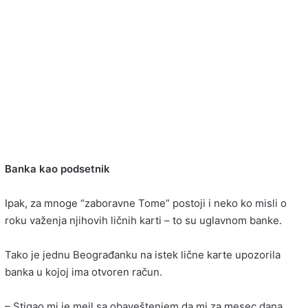
Banka kao podsetnik
Ipak, za mnoge “zaboravne Tome” postoji i neko ko misli o
roku važenja njihovih ličnih karti – to su uglavnom banke.
Tako je jednu Beograđanku na istek lične karte upozorila
banka u kojoj ima otvoren račun.
– Stigao mi je mejl sa obaveštenjem da mi za mesec dana