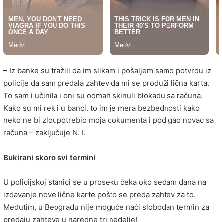
– Iz banke su tražili da im slikam i pošaljem samo potvrdu iz
policije da sam predala zahtev da mi se produži lična karta.
To sam i učinila i oni su odmah skinuli blokadu sa računa.
Kako su mi rekli u banci, to im je mera bezbednosti kako
neko ne bi zloupotrebio moja dokumenta i podigao novac sa
računa – zaključuje N. I.
Bukirani skoro svi termini
U policijskoj stanici se u proseku čeka oko sedam dana na
izdavanje nove lične karte pošto se preda zahtev za to.
Međutim, u Beogradu nije moguće naći slobodan termin za
predaju zahteve u naredne tri nedelje!