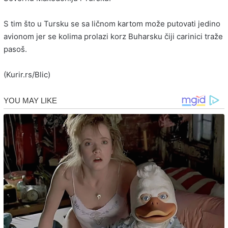
S tim što u Tursku se sa ličnom kartom može putovati jedino
avionom jer se kolima prolazi korz Buharsku čiji carinici traže
pasoš.
(Kurir.rs/Blic)