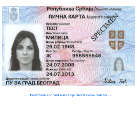
--- Preuzmite android aplikaciju Sandzaklive portala ---