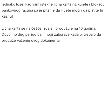
jednako loše, kad vam istekne lična karta rizikujete i blokadu
bankovnog računa pa je pitanje da li ćete moći i da platite tu
kaznu!
Lična karta se najčešće izdaje i produžuje na 10 godina.
Dovoljno dug period da mnogi zaborave kada bi trebalo da
produže važenje ovog dokumenta.