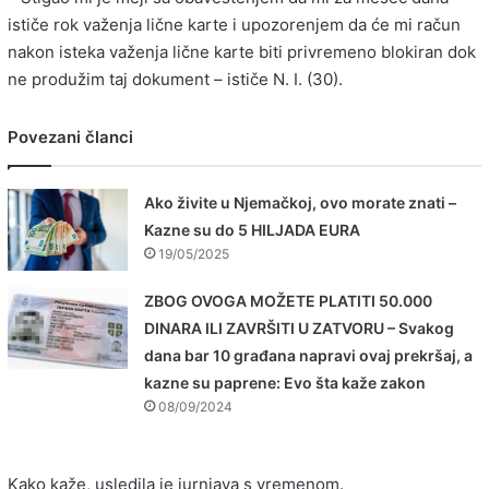
ističe rok važenja lične karte i upozorenjem da će mi račun
nakon isteka važenja lične karte biti privremeno blokiran dok
ne produžim taj dokument – ističe N. I. (30).
Povezani članci
Ako živite u Njemačkoj, ovo morate znati –
Kazne su do 5 HILJADA EURA
19/05/2025
ZBOG OVOGA MOŽETE PLATITI 50.000
DINARA ILI ZAVRŠITI U ZATVORU – Svakog
dana bar 10 građana napravi ovaj prekršaj, a
kazne su paprene: Evo šta kaže zakon
08/09/2024
Kako kaže, usledila je jurnjava s vremenom.