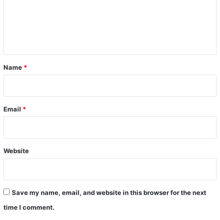
m
e
n
t
*
Name
*
Email
*
Website
Save my name, email, and website in this browser for the next
time I comment.