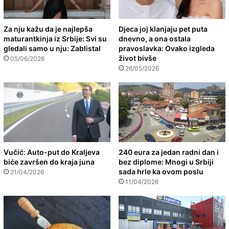
Za nju kažu da je najlepša
Djeca joj klanjaju pet puta
maturantkinja iz Srbije: Svi su
dnevno, a ona ostala
gledali samo u nju: Zablistal
pravoslavka: Ovako izgleda
život bivše
05/06/2026
26/05/2026
Vučić: Auto-put do Kraljeva
240 eura za jedan radni dan i
biće završen do kraja juna
bez diplome: Mnogi u Srbiji
sada hrle ka ovom poslu
21/04/2026
11/04/2026