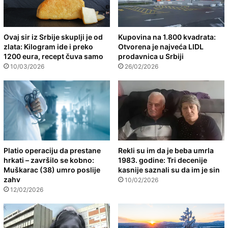
Ovaj sir iz Srbije skuplji je od
Kupovina na 1.800 kvadrata:
zlata: Kilogram ide i preko
Otvorena je najveća LIDL
1200 eura, recept čuva samo
prodavnica u Srbiji
10/03/2026
26/02/2026
Platio operaciju da prestane
Rekli su im da je beba umrla
hrkati – završilo se kobno:
1983. godine: Tri decenije
Muškarac (38) umro poslije
kasnije saznali su da im je sin
zahv
10/02/2026
12/02/2026