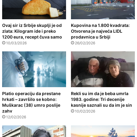
Ovaj sir iz Srbije skuplji je od
Kupovina na 1.800 kvadrata:
zlata: Kilogram ide i preko
Otvorena je najveća LIDL
1200 eura, recept čuva samo
prodavnica u Srbiji
10/03/2026
26/02/2026
Platio operaciju da prestane
Rekli su im da je beba umrla
hrkati – završilo se kobno:
1983. godine: Tri decenije
Muškarac (38) umro poslije
kasnije saznali su da im je sin
zahv
10/02/2026
12/02/2026