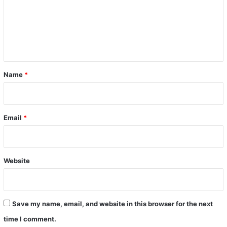
m
e
n
t
*
Name
*
Email
*
Website
Save my name, email, and website in this browser for the next
time I comment.