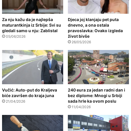
Za nju kažu da je najlepša
Djeca joj klanjaju pet puta
maturantkinja iz Srbije: Svi su
dnevno, a ona ostala
gledali samo u nju: Zablistal
pravoslavka: Ovako izgleda
život bivše
05/06/2026
26/05/2026
Vučić: Auto-put do Kraljeva
240 eura za jedan radni dan i
biće završen do kraja juna
bez diplome: Mnogi u Srbiji
sada hrle ka ovom poslu
21/04/2026
11/04/2026