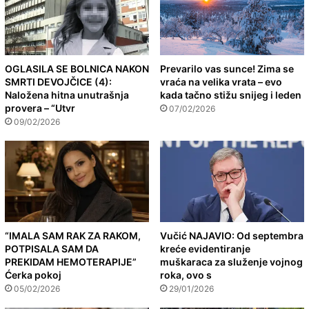
OGLASILA SE BOLNICA NAKON
Prevarilo vas sunce! Zima se
SMRTI DEVOJČICE (4):
vraća na velika vrata – evo
Naložena hitna unutrašnja
kada tačno stižu snijeg i leden
provera – “Utvr
07/02/2026
09/02/2026
“IMALA SAM RAK ZA RAKOM,
Vučić NAJAVIO: Od septembra
POTPISALA SAM DA
kreće evidentiranje
PREKIDAM HEMOTERAPIJE”
muškaraca za služenje vojnog
Ćerka pokoj
roka, ovo s
05/02/2026
29/01/2026