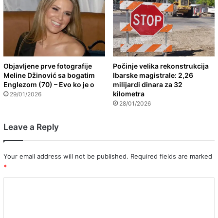
Objavljene prve fotografije
Počinje velika rekonstrukcija
Meline Džinović sa bogatim
Ibarske magistrale: 2,26
Englezom (70) – Evo ko je o
milijardi dinara za 32
kilometra
29/01/2026
28/01/2026
Leave a Reply
Your email address will not be published.
Required fields are marked
*
C
o
m