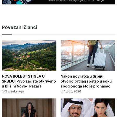
Povezani članci
NOVA BOLEST STIGLA U
Nakon povratka u Srbiju
SRBIJU! Prvo žarište otkriveno
otvorio prtljag i ostao u šoku
u blizini Novog Pazara
zbog onoga što je pronašao
2 weeks ago
16/06/2026