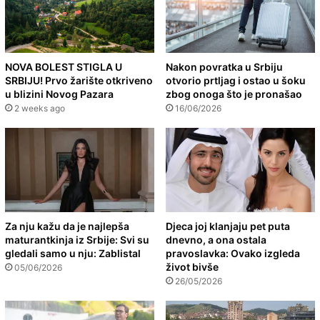
NOVA BOLEST STIGLA U
Nakon povratka u Srbiju
SRBIJU! Prvo žarište otkriveno
otvorio prtljag i ostao u šoku
u blizini Novog Pazara
zbog onoga što je pronašao
2 weeks ago
16/06/2026
Za nju kažu da je najlepša
Djeca joj klanjaju pet puta
maturantkinja iz Srbije: Svi su
dnevno, a ona ostala
gledali samo u nju: Zablistal
pravoslavka: Ovako izgleda
život bivše
05/06/2026
26/05/2026