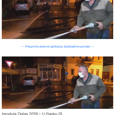
--- Preuzmite android aplikaciju Sandzaklive portala ---
{module Oglas 2019 – U članku 0}