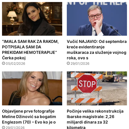
“IMALA SAM RAK ZA RAKOM,
Vučić NAJAVIO: Od septembra
POTPISALA SAM DA
kreće evidentiranje
PREKIDAM HEMOTERAPIJE”
muškaraca za služenje vojnog
Ćerka pokoj
roka, ovo s
05/02/2026
29/01/2026
Objavljene prve fotografije
Počinje velika rekonstrukcija
Meline Džinović sa bogatim
Ibarske magistrale: 2,26
Englezom (70) – Evo ko je o
milijardi dinara za 32
kilometra
29/01/2026