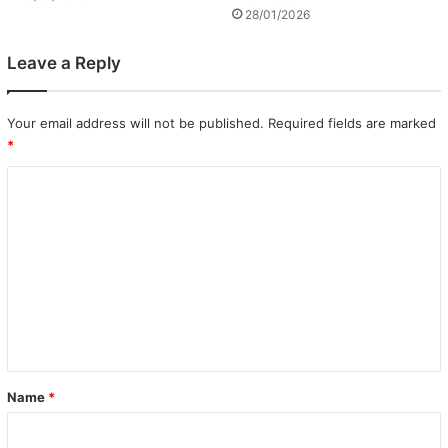
28/01/2026
Leave a Reply
Your email address will not be published.
Required fields are marked
*
C
o
m
m
e
n
t
*
Name
*