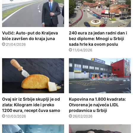
Vučić: Auto-put do Kraljeva
240 eura za jedan radni dan i
biće završen do kraja juna
bez diplome: Mnogi u Srbiji
sada hrle ka ovom poslu
21/04/2026
11/04/2026
Ovaj sir iz Srbije skuplji je od
Kupovina na 1.800 kvadrata:
zlata: Kilogram ide i preko
Otvorena je najveća LIDL
1200 eura, recept čuva samo
prodavnica u Srbiji
10/03/2026
26/02/2026