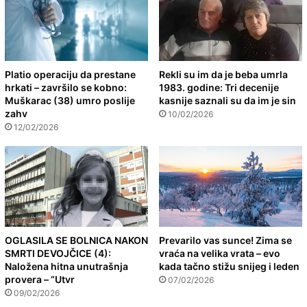
Platio operaciju da prestane
Rekli su im da je beba umrla
hrkati – završilo se kobno:
1983. godine: Tri decenije
Muškarac (38) umro poslije
kasnije saznali su da im je sin
zahv
10/02/2026
12/02/2026
OGLASILA SE BOLNICA NAKON
Prevarilo vas sunce! Zima se
SMRTI DEVOJČICE (4):
vraća na velika vrata – evo
Naložena hitna unutrašnja
kada tačno stižu snijeg i leden
provera – “Utvr
07/02/2026
09/02/2026