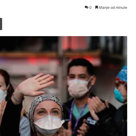
0
Manje od minute
Printaj