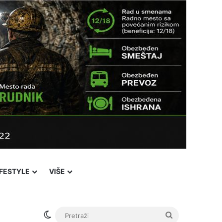
IFESTYLE
VIŠE
Facebook
X
YouTube
Instagram
Viber
Sidebar
℃
31
i Pazar
Login
Switch skin
Pretraži