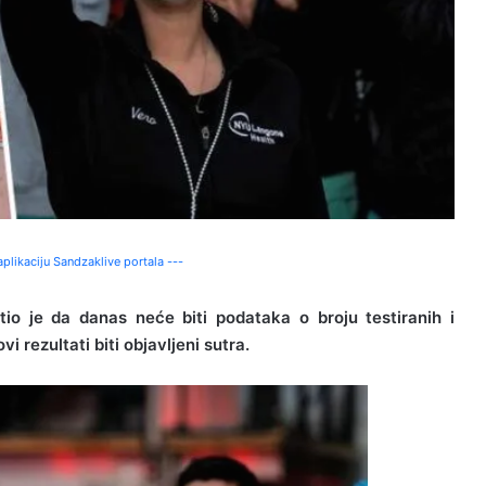
plikaciju Sandzaklive portala ---
o je da danas neće biti podataka o broju testiranih i
 rezultati biti objavljeni sutra.