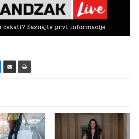
Messenger
Pošalji preko E-Maila
Printaj