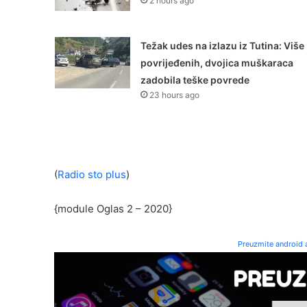
2 hours ago
Težak udes na izlazu iz Tutina: Više
povrijeđenih, dvojica muškaraca
zadobila teške povrede
23 hours ago
(
Radio sto plus
)
{module Oglas 2 – 2020}
Preuzmite android a