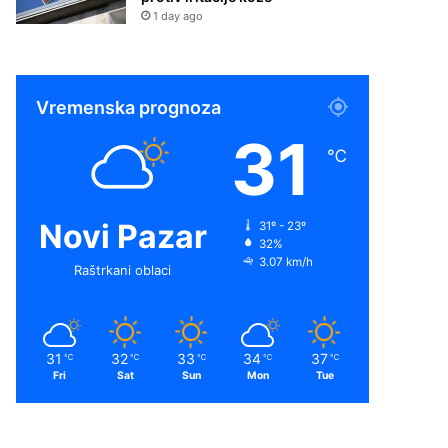
1 day ago
Vremenska prognoza
31
℃
Novi Pazar
31º - 23º
32%
3.07 km/h
Raštrkani oblaci
31
32
33
34
37
℃
℃
℃
℃
℃
Fri
Sat
Sun
Mon
Tue