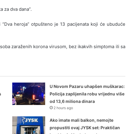
ta za dva dana”.
i “Dva heroja” otpušteno je 13 pacijenata koji će ubuduće
soba zaraženih korona virusom, bez ikakvih simptoma ili sa
U Novom Pazaru uhapšen muškarac:
s
Policija zaplijenila robu vrijednu više
od 13,6 miliona dinara
2 hours ago
Ako imate mali balkon, nemojte
propustiti ovaj JYSK set: Praktičan