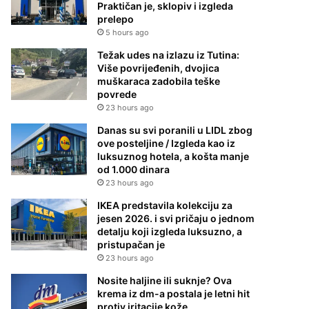
Praktičan je, sklopiv i izgleda
prelepo
5 hours ago
Težak udes na izlazu iz Tutina:
Više povrijeđenih, dvojica
muškaraca zadobila teške
povrede
23 hours ago
Danas su svi poranili u LIDL zbog
ove posteljine / Izgleda kao iz
luksuznog hotela, a košta manje
od 1.000 dinara
23 hours ago
IKEA predstavila kolekciju za
jesen 2026. i svi pričaju o jednom
detalju koji izgleda luksuzno, a
pristupačan je
23 hours ago
Nosite haljine ili suknje? Ova
krema iz dm-a postala je letni hit
protiv iritacije kože