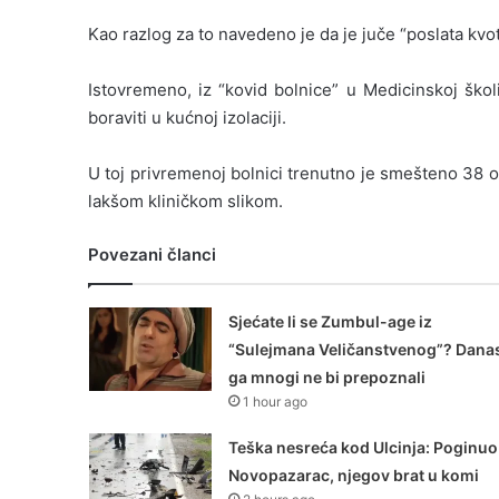
Kao razlog za to navedeno je da je juče “poslata kvo
Istovremeno, iz “kovid bolnice” u Medicinskoj škol
boraviti u kućnoj izolaciji.
U toj privremenoj bolnici trenutno je smešteno 38 o
lakšom kliničkom slikom.
Povezani članci
Sjećate li se Zumbul-age iz
“Sulejmana Veličanstvenog”? Dana
ga mnogi ne bi prepoznali
1 hour ago
Teška nesreća kod Ulcinja: Poginuo
Novopazarac, njegov brat u komi