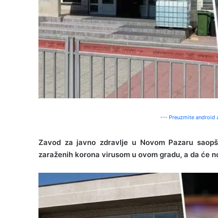
--- Preuzmite android a
Zavod za javno zdravlje u Novom Pazaru saopšti
zaraženih korona virusom u ovom gradu, a da će novi