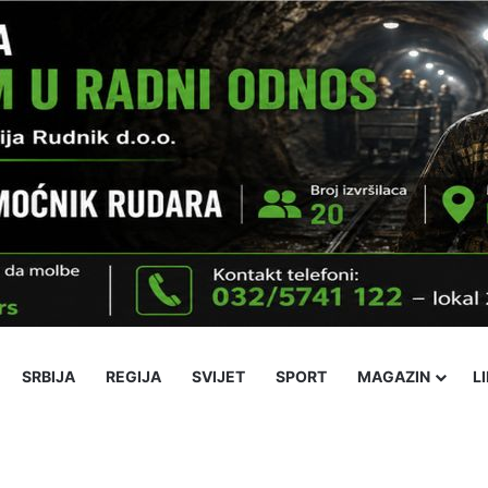
SRBIJA
REGIJA
SVIJET
SPORT
MAGAZIN
L
Ekonomija
Obrazovanje
Religija
Socijalne teme
Kultura
Nov