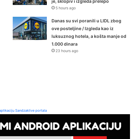
je, sklopiv i izgleda prelepo
5 hours ago
Danas su svi poranili u LIDL zbog
ove posteljine / Izgleda kao iz
luksuznog hotela, a košta manje od
1.000 dinara
23 hours ago
plikaciju Sandzaklive portala