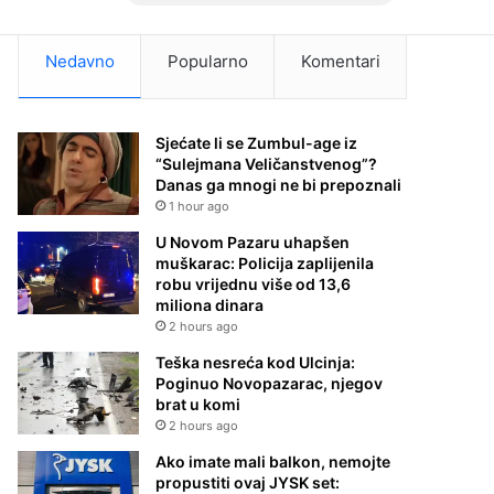
Nedavno
Popularno
Komentari
Sjećate li se Zumbul-age iz
“Sulejmana Veličanstvenog”?
Danas ga mnogi ne bi prepoznali
1 hour ago
U Novom Pazaru uhapšen
muškarac: Policija zaplijenila
robu vrijednu više od 13,6
miliona dinara
2 hours ago
Teška nesreća kod Ulcinja:
Poginuo Novopazarac, njegov
brat u komi
2 hours ago
Ako imate mali balkon, nemojte
propustiti ovaj JYSK set: