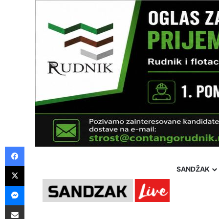
Facebook
X
SANDŽAK
Messenger
Friday, 7 August 2026
Politika
Društvo
Hronika
Pošalji preko E-Maila