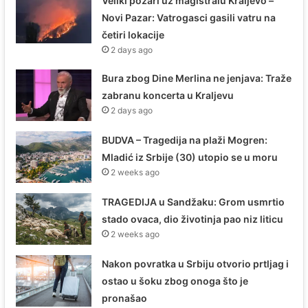
Veliki požari uz magistralu Kraljevo –
Novi Pazar: Vatrogasci gasili vatru na
četiri lokacije
2 days ago
Bura zbog Dine Merlina ne jenjava: Traže
zabranu koncerta u Kraljevu
2 days ago
BUDVA – Tragedija na plaži Mogren:
Mladić iz Srbije (30) utopio se u moru
2 weeks ago
TRAGEDIJA u Sandžaku: Grom usmrtio
stado ovaca, dio životinja pao niz liticu
2 weeks ago
Nakon povratka u Srbiju otvorio prtljag i
ostao u šoku zbog onoga što je
pronašao