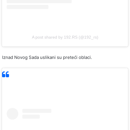
A post shared by 192.RS (@192_rs)
Iznad Novog Sada uslikani su preteći oblaci.