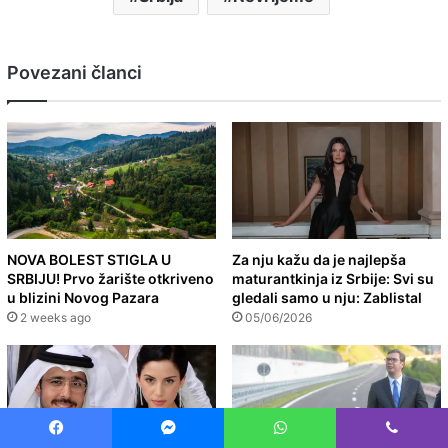
Povezani članci
NOVA BOLEST STIGLA U
Za nju kažu da je najlepša
SRBIJU! Prvo žarište otkriveno
maturantkinja iz Srbije: Svi su
u blizini Novog Pazara
gledali samo u nju: Zablistal
2 weeks ago
05/06/2026
Facebook
Messenger
WhatsApp
Viber