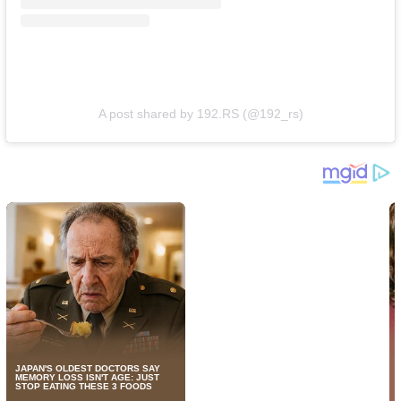
A post shared by 192.RS (@192_rs)