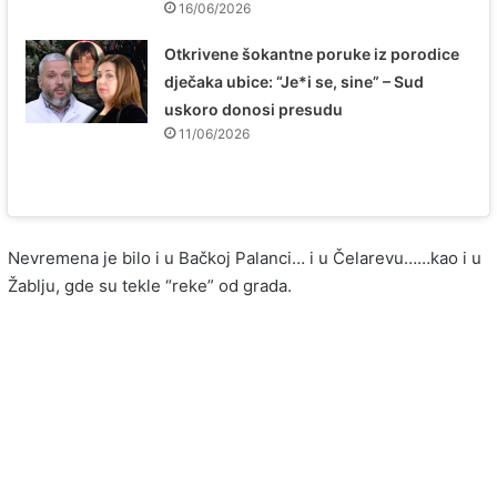
16/06/2026
Otkrivene šokantne poruke iz porodice
dječaka ubice: “Je*i se, sine” – Sud
uskoro donosi presudu
11/06/2026
Nevremena je bilo i u Bačkoj Palanci… i u Čelarevu……kao i u
Žablju, gde su tekle “reke” od grada.