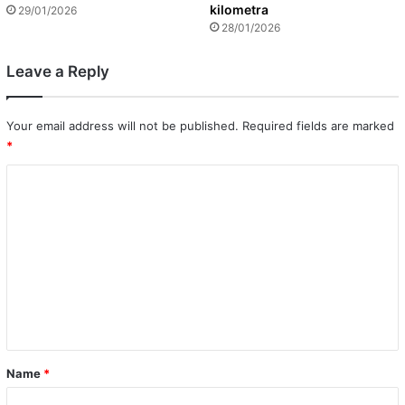
kilometra
29/01/2026
28/01/2026
Leave a Reply
Your email address will not be published.
Required fields are marked
*
C
o
m
m
e
n
t
*
Name
*