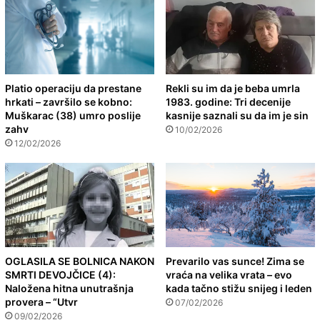
Platio operaciju da prestane
Rekli su im da je beba umrla
hrkati – završilo se kobno:
1983. godine: Tri decenije
Muškarac (38) umro poslije
kasnije saznali su da im je sin
zahv
10/02/2026
12/02/2026
OGLASILA SE BOLNICA NAKON
Prevarilo vas sunce! Zima se
SMRTI DEVOJČICE (4):
vraća na velika vrata – evo
Naložena hitna unutrašnja
kada tačno stižu snijeg i leden
provera – “Utvr
07/02/2026
09/02/2026