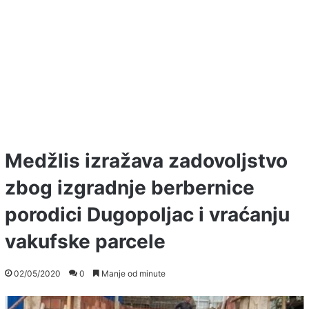
Medžlis izražava zadovoljstvo
zbog izgradnje berbernice
porodici Dugopoljac i vraćanju
vakufske parcele
02/05/2020
0
Manje od minute