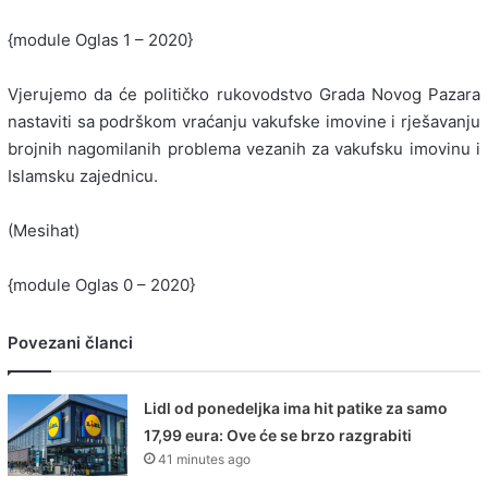
{module Oglas 1 – 2020}
Vjerujemo da će političko rukovodstvo Grada Novog Pazara
nastaviti sa podrškom vraćanju vakufske imovine i rješavanju
brojnih nagomilanih problema vezanih za vakufsku imovinu i
Islamsku zajednicu.
(Mesihat)
{module Oglas 0 – 2020}
Povezani članci
Lidl od ponedeljka ima hit patike za samo
17,99 eura: Ove će se brzo razgrabiti
41 minutes ago