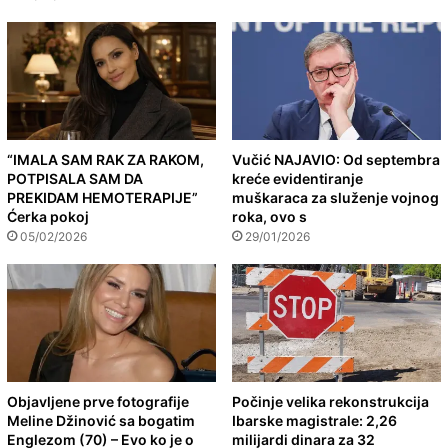
“IMALA SAM RAK ZA RAKOM,
Vučić NAJAVIO: Od septembra
POTPISALA SAM DA
kreće evidentiranje
PREKIDAM HEMOTERAPIJE”
muškaraca za služenje vojnog
Ćerka pokoj
roka, ovo s
05/02/2026
29/01/2026
Objavljene prve fotografije
Počinje velika rekonstrukcija
Meline Džinović sa bogatim
Ibarske magistrale: 2,26
Englezom (70) – Evo ko je o
milijardi dinara za 32