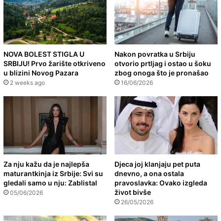
NOVA BOLEST STIGLA U
Nakon povratka u Srbiju
SRBIJU! Prvo žarište otkriveno
otvorio prtljag i ostao u šoku
u blizini Novog Pazara
zbog onoga što je pronašao
2 weeks ago
16/06/2026
Za nju kažu da je najlepša
Djeca joj klanjaju pet puta
maturantkinja iz Srbije: Svi su
dnevno, a ona ostala
gledali samo u nju: Zablistal
pravoslavka: Ovako izgleda
život bivše
05/06/2026
26/05/2026