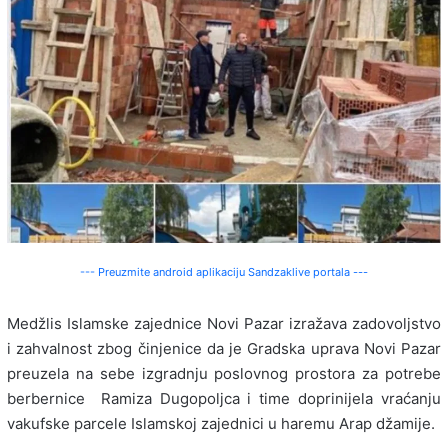
--- Preuzmite android aplikaciju Sandzaklive portala ---
Medžlis Islamske zajednice Novi Pazar izražava zadovoljstvo
i zahvalnost zbog činjenice da je Gradska uprava Novi Pazar
preuzela na sebe izgradnju poslovnog prostora za potrebe
berbernice Ramiza Dugopoljca i time doprinijela vraćanju
vakufske parcele Islamskoj zajednici u haremu Arap džamije.