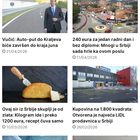
Vučić: Auto-put do Kraljeva
240 eura za jedan radni dan i
biće završen do kraja juna
bez diplome: Mnogi u Srbiji
sada hrle ka ovom poslu
21/04/2026
11/04/2026
Ovaj sir iz Srbije skuplji je od
Kupovina na 1.800 kvadrata:
zlata: Kilogram ide i preko
Otvorena je najveća LIDL
1200 eura, recept čuva samo
prodavnica u Srbiji
10/03/2026
26/02/2026