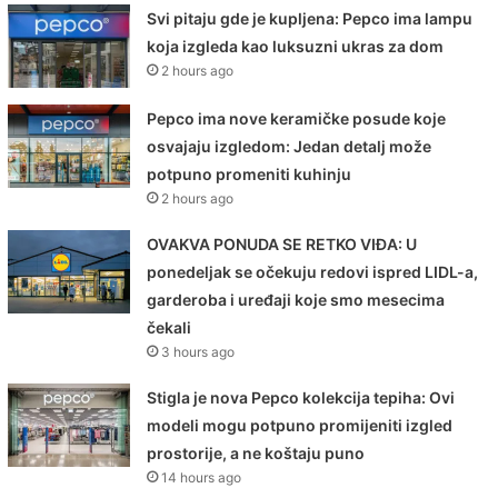
Svi pitaju gde je kupljena: Pepco ima lampu
koja izgleda kao luksuzni ukras za dom
2 hours ago
Pepco ima nove keramičke posude koje
osvajaju izgledom: Jedan detalj može
potpuno promeniti kuhinju
2 hours ago
OVAKVA PONUDA SE RETKO VIĐA: U
ponedeljak se očekuju redovi ispred LIDL-a,
garderoba i uređaji koje smo mesecima
čekali
3 hours ago
Stigla je nova Pepco kolekcija tepiha: Ovi
modeli mogu potpuno promijeniti izgled
prostorije, a ne koštaju puno
14 hours ago