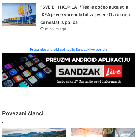
”SVE BI IH KUPILA” / Tek je počeo august, a
IKEA je već spremila hit za jesen: Ovi ukrasi
će nestati s polica
15 hours ago
Preuzmite android aplikaciju Sandzaklive portala
Povezani članci