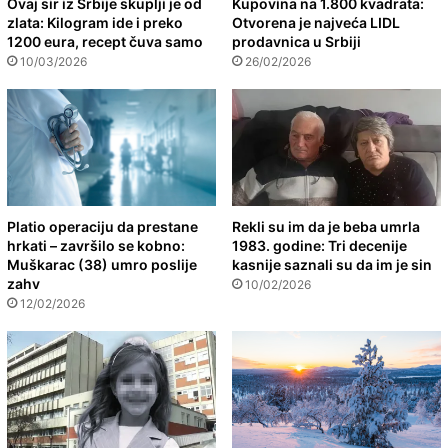
Ovaj sir iz Srbije skuplji je od
Kupovina na 1.800 kvadrata:
zlata: Kilogram ide i preko
Otvorena je najveća LIDL
1200 eura, recept čuva samo
prodavnica u Srbiji
10/03/2026
26/02/2026
Platio operaciju da prestane
Rekli su im da je beba umrla
hrkati – završilo se kobno:
1983. godine: Tri decenije
Muškarac (38) umro poslije
kasnije saznali su da im je sin
zahv
10/02/2026
12/02/2026