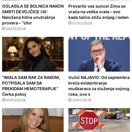
OGLASILA SE BOLNICA NAKON
Prevarilo vas sunce! Zima se
SMRTI DEVOJČICE (4):
vraća na velika vrata – evo
Naložena hitna unutrašnja
kada tačno stižu snijeg i leden
provera – “Utvr
07/02/2026
09/02/2026
“IMALA SAM RAK ZA RAKOM,
Vučić NAJAVIO: Od septembra
POTPISALA SAM DA
kreće evidentiranje
PREKIDAM HEMOTERAPIJE”
muškaraca za služenje vojnog
Ćerka pokoj
roka, ovo s
05/02/2026
29/01/2026