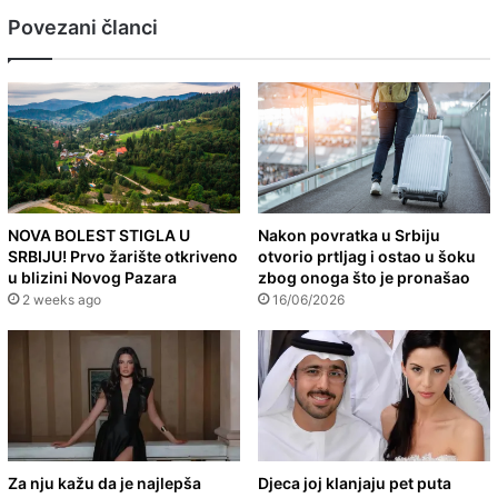
Povezani članci
NOVA BOLEST STIGLA U
Nakon povratka u Srbiju
SRBIJU! Prvo žarište otkriveno
otvorio prtljag i ostao u šoku
u blizini Novog Pazara
zbog onoga što je pronašao
2 weeks ago
16/06/2026
Za nju kažu da je najlepša
Djeca joj klanjaju pet puta