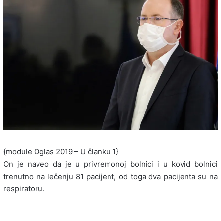
{module Oglas 2019 – U članku 1}
On je naveo da je u privremonoj bolnici i u kovid bolnici
trenutno na lečenju 81 pacijent, od toga dva pacijenta su na
respiratoru.