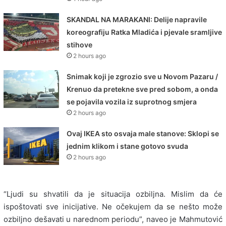
SKANDAL NA MARAKANI: Delije napravile
koreografiju Ratka Mladića i pjevale sramljive
stihove
2 hours ago
Snimak koji je zgrozio sve u Novom Pazaru /
Krenuo da pretekne sve pred sobom, a onda
se pojavila vozila iz suprotnog smjera
2 hours ago
Ovaj IKEA sto osvaja male stanove: Sklopi se
jednim klikom i stane gotovo svuda
2 hours ago
“Ljudi su shvatili da je situacija ozbiljna. Mislim da će
ispoštovati sve inicijative. Ne očekujem da se nešto može
ozbiljno dešavati u narednom periodu”, naveo je Mahmutović