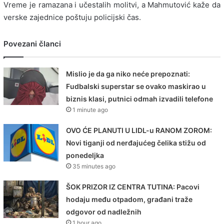
Vreme je ramazana i učestalih molitvi, a Mahmutović kaže da
verske zajednice poštuju policijski čas.
Povezani članci
Mislio je da ga niko neće prepoznati:
Fudbalski superstar se ovako maskirao u
biznis klasi, putnici odmah izvadili telefone
1 minute ago
OVO ĆE PLANUTI U LIDL-u RANOM ZOROM:
Novi tiganji od nerđajućeg čelika stižu od
ponedeljka
35 minutes ago
ŠOK PRIZOR IZ CENTRA TUTINA: Pacovi
hodaju među otpadom, građani traže
odgovor od nadležnih
1 hour ago