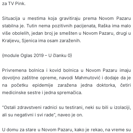
za TV Pink.
Situacija u mestima koja gravitiraju prema Novom Pazaru
stabilna je. Tutin nema pozitivnih pacijenata, Raška ima malo
više obolelih, jedan broj je smešten u Novom Pazaru, drugi u
Kraljevu, Sjenica ima osam zaraženih.
{module Oglas 2019 – U članku 0}
Privremena bolnica i kovid bolnica u Novom Pazaru imaju
dovoljno zaštitne opreme, navodi Mahmutović i dodaje da je
na početku epidemije zaražena jedna doktorka, četiri
medicinske sestre i jedna spremačica.
“Ostali zdravstveni radnici su testirani, neki su bili u izolaciji,
ali su negativni i svi rade”, naveo je on.
U domu za stare u Novom Pazaru, kako je rekao, na vreme su