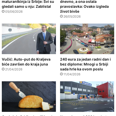
maturantkinja iz Srbije: Svi su
dnevno, a ona ostala
gledali samo u nju: Zablistal
pravoslavka: Ovako izgleda
život bivše
05/06/2026
26/05/2026
Vučić: Auto-put do Kraljeva
240 eura za jedan radni dan i
biće završen do kraja juna
bez diplome: Mnogi u Srbiji
sada hrle ka ovom poslu
21/04/2026
11/04/2026