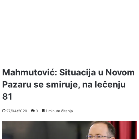
Mahmutović: Situacija u Novom
Pazaru se smiruje, na lečenju
81
27/04/2020
0
1 minuta čitanja