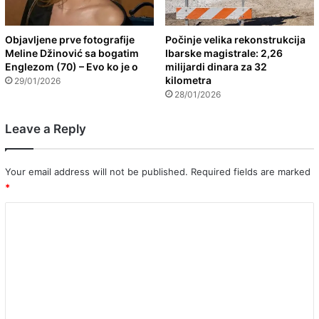
Objavljene prve fotografije
Počinje velika rekonstrukcija
Meline Džinović sa bogatim
Ibarske magistrale: 2,26
Englezom (70) – Evo ko je o
milijardi dinara za 32
kilometra
29/01/2026
28/01/2026
Leave a Reply
Your email address will not be published.
Required fields are marked
*
C
o
m
m
e