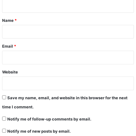
n
t
*
Name
*
Email
*
Website
Save my name, email, and website in this browser for the next
time I comment.
Notify me of follow-up comments by email.
Notify me of new posts by email.