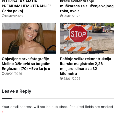
POTPISALA SAM DA
kreće evidentiranje
PREKIDAM HEMOTERAPIJE”
muškaraca za služenje vojnog
Ćerka pokoj
roka, ovo s
05/02/2026
29/01/2026
Objavljene prve fotografije
Počinje velika rekonstrukcija
Meline Džinović sa bogatim
Ibarske magistrale: 2,26
Englezom (70) – Evo ko je o
milijardi dinara za 32
kilometra
29/01/2026
28/01/2026
Leave a Reply
Your email address will not be published.
Required fields are marked
*