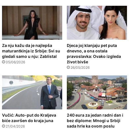
Za nju kažu da je najlepša
Djeca joj klanjaju pet puta
maturantkinja iz Srbije: Svi su
dnevno, a ona ostala
gledali samo u nju: Zablistal
pravoslavka: Ovako izgleda
život bivše
05/06/2026
26/05/2026
Vučić: Auto-put do Kraljeva
240 eura za jedan radni dan i
biće završen do kraja juna
bez diplome: Mnogi u Srbiji
sada hrle ka ovom poslu
21/04/2026