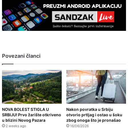
Povezani članci
NOVA BOLEST STIGLA U
Nakon povratka u Srbiju
SRBIJU! Prvo žarište otkriveno
otvorio prtljag i ostao u šoku
u blizini Novog Pazara
zbog onoga što je pronašao
2 weeks ago
16/06/2026