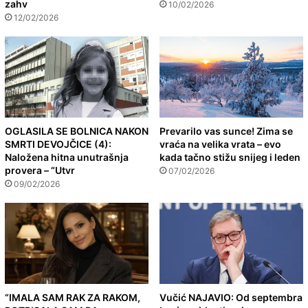
zahv
10/02/2026
12/02/2026
OGLASILA SE BOLNICA NAKON
Prevarilo vas sunce! Zima se
SMRTI DEVOJČICE (4):
vraća na velika vrata – evo
Naložena hitna unutrašnja
kada tačno stižu snijeg i leden
provera – “Utvr
07/02/2026
09/02/2026
“IMALA SAM RAK ZA RAKOM,
Vučić NAJAVIO: Od septembra