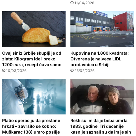
11/04/2026
Ovaj sir iz Srbije skuplji je od
Kupovina na 1.800 kvadrata:
zlata: Kilogram ide i preko
Otvorena je najveća LIDL
1200 eura, recept čuva samo
prodavnica u Srbiji
10/03/2026
26/02/2026
Platio operaciju da prestane
Rekli su im da je beba umrla
hrkati – završilo se kobno:
1983. godine: Tri decenije
Muškarac (38) umro poslije
kasnije saznali su da im je sin