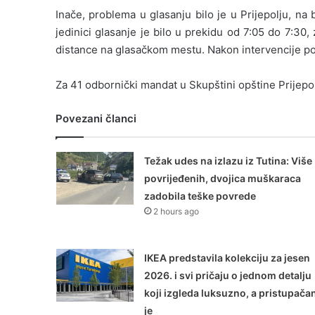
Inače, problema u glasanju bilo je u Prijepolju, na
jedinici glasanje je bilo u prekidu od 7:05 do 7:30
distance na glasačkom mestu. Nakon intervencije pol
Za 41 odbornički mandat u Skupštini opštine Prijepol
Povezani članci
Težak udes na izlazu iz Tutina: Više
povrijeđenih, dvojica muškaraca
zadobila teške povrede
2 hours ago
IKEA predstavila kolekciju za jesen
2026. i svi pričaju o jednom detalju
koji izgleda luksuzno, a pristupača
je