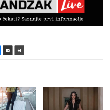
Messenger
Pošalji preko E-Maila
Printaj