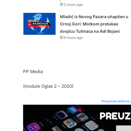
2 hours ago
Mladić iz Novog Pazara uhapšen u
Crnoj Gori: Motkom pretukao
dvojicu Tutinaca na Adi Bojani
6 hours ago
PP Media
{module Oglas 2 – 2020}
Preuzmite android a