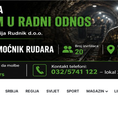
SRBIJA
REGIJA
SVIJET
SPORT
MAGAZIN
L
ika
Ekonomija
Obrazovanje
Religija
Socijalne teme
Kultura