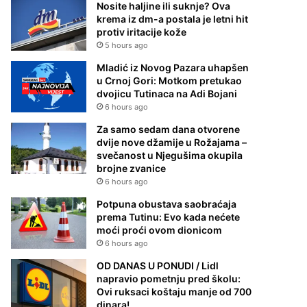
Nosite haljine ili suknje? Ova
krema iz dm-a postala je letni hit
protiv iritacije kože
5 hours ago
Mladić iz Novog Pazara uhapšen
u Crnoj Gori: Motkom pretukao
dvojicu Tutinaca na Adi Bojani
6 hours ago
Za samo sedam dana otvorene
dvije nove džamije u Rožajama –
svečanost u Njegušima okupila
brojne zvanice
6 hours ago
Potpuna obustava saobraćaja
prema Tutinu: Evo kada nećete
moći proći ovom dionicom
6 hours ago
OD DANAS U PONUDI / Lidl
napravio pometnju pred školu:
Ovi ruksaci koštaju manje od 700
dinara!