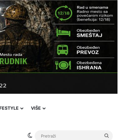
IFESTYLE
VIŠE
Facebook
X
YouTube
Instagram
Viber
Sidebar
℃
33
Novi Pazar
Login
Switch skin
Pretraži