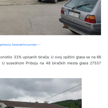
plikaciju Sandzaklive portala ---
koristilo 33% upisanih birača. U ovoj opštini glasa se na 66
a. U susednom Priboju na 48 biračkih mesta glasa 27537