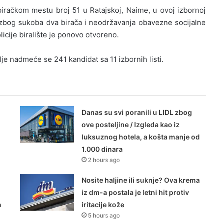
 biračkom mestu broj 51 u Ratajskoj, Naime, u ovoj izbornoj
, zbog sukoba dva birača i neodržavanja obavezne socijalne
icije biralište je ponovo otvoreno.
je nadmeće se 241 kandidat sa 11 izbornih listi.
Danas su svi poranili u LIDL zbog
ove posteljine / Izgleda kao iz
luksuznog hotela, a košta manje od
1.000 dinara
2 hours ago
Nosite haljine ili suknje? Ova krema
iz dm-a postala je letni hit protiv
n
iritacije kože
5 hours ago