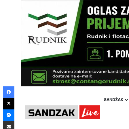
Facebook
X
SANDŽAK
Messenger
Thursday, 6 August 2026
Politika
Društvo
Hron
Pošalji preko E-Maila