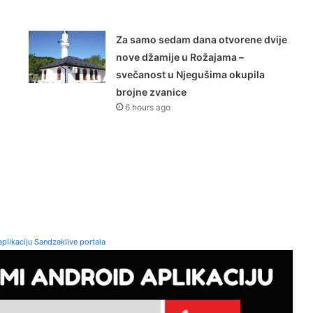
Za samo sedam dana otvorene dvije
nove džamije u Rožajama –
svečanost u Njegušima okupila
brojne zvanice
6 hours ago
plikaciju Sandzaklive portala