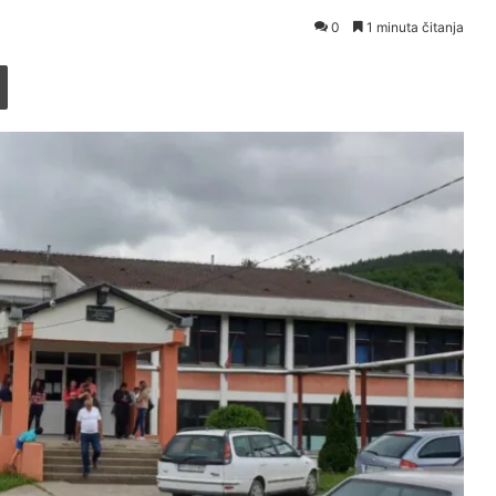
0
1 minuta čitanja
Printaj