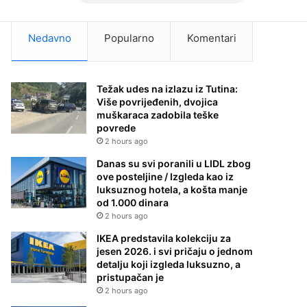
Nedavno
Popularno
Komentari
Težak udes na izlazu iz Tutina:
Više povrijeđenih, dvojica
muškaraca zadobila teške
povrede
2 hours ago
Danas su svi poranili u LIDL zbog
ove posteljine / Izgleda kao iz
luksuznog hotela, a košta manje
od 1.000 dinara
2 hours ago
IKEA predstavila kolekciju za
jesen 2026. i svi pričaju o jednom
detalju koji izgleda luksuzno, a
pristupačan je
2 hours ago