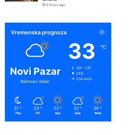
6 hours ago
Vremenska prognoza
33
℃
Novi Pazar
33º - 23º
24%
3.14 km/h
Raštrkani oblaci
31
33
33
32
36
℃
℃
℃
℃
℃
Thu
Fri
Sat
Sun
Mon