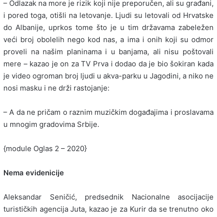
– Odlazak na more je rizik koji nije preporučen, ali su građani,
i pored toga, otišli na letovanje. Ljudi su letovali od Hrvatske
do Albanije, uprkos tome što je u tim državama zabeležen
veći broj obolelih nego kod nas, a ima i onih koji su odmor
proveli na našim planinama i u banjama, ali nisu poštovali
mere – kazao je on za TV Prva i dodao da je bio šokiran kada
je video ogroman broj ljudi u akva-parku u Jagodini, a niko ne
nosi masku i ne drži rastojanje:
– A da ne pričam o raznim muzičkim događajima i proslavama
u mnogim gradovima Srbije.
{module Oglas 2 – 2020}
Nema evidenicije
Aleksandar Seničić, predsednik Nacionalne asocijacije
turističkih agencija Juta, kazao je za Kurir da se trenutno oko