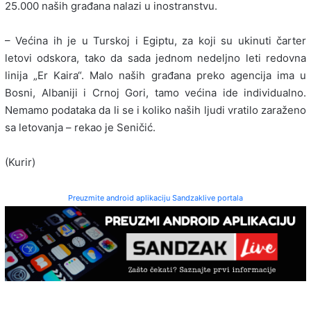
25.000 naših građana nalazi u inostranstvu.
– Većina ih je u Turskoj i Egiptu, za koji su ukinuti čarter
letovi odskora, tako da sada jednom nedeljno leti redovna
linija „Er Kaira“. Malo naših građana preko agencija ima u
Bosni, Albaniji i Crnoj Gori, tamo većina ide individualno.
Nemamo podataka da li se i koliko naših ljudi vratilo zaraženo
sa letovanja – rekao je Seničić.
(Kurir)
Preuzmite android aplikaciju Sandzaklive portala