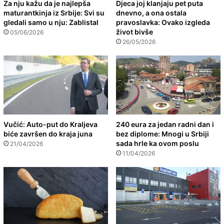
Za nju kažu da je najlepša
Djeca joj klanjaju pet puta
maturantkinja iz Srbije: Svi su
dnevno, a ona ostala
gledali samo u nju: Zablistal
pravoslavka: Ovako izgleda
život bivše
05/06/2026
26/05/2026
Vučić: Auto-put do Kraljeva
240 eura za jedan radni dan i
biće završen do kraja juna
bez diplome: Mnogi u Srbiji
sada hrle ka ovom poslu
21/04/2026
11/04/2026