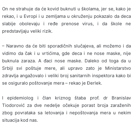
On ne strahuje da će kovid buknuti u školama, jer se, kako je
rekao, i u Evropi i u zemljama u okruženju pokazalo da deca
slabije obolevaju i ređe prenose virus, i da škole ne
predstavljaju veliki rizik.
– Naravno da će biti sporadičnih slučajeva, ali možemo i da
vidimo da čak i u vrtićima, gde deca i ne nose maske, nije
buknula zaraza. A đaci nose maske. Daleko od toga da u
Srbiji svi poštuje mere, ali upravo zato je Ministarstvo
zdravlja angažovalo i veliki broj sanitarnih inspektora kako bi
se osiguralo poštovanje mera – rekao je Đerlek.
I epidemiolog i član kriznog štaba prof. dr Branislav
Tiodorović za dve nedelje očekuje porast broja zaraženih
zbog povrataka sa letovanja i nepoštovanja mera u nekim
situacija kod nas.