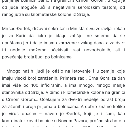
punjenje bolnica. Samo na granici s Crnom Gorom, u koju je
od juče moguće ući s negativnim serološkim testom, od
ranog jutra su kilometarske kolone iz Srbije.
Mirsad Đerlek, državni sekretar u Ministarstvu zdravlja, rekao
je za Kurir da, iako je blago zatišje, ne smemo da se
opuštamo jer i dalje imamo zaražene svakog dana, a za dve-
tri nedelje možemo očekivati rast novoobolelih, ali i
povećanje broja ljudi po bolnicama.
– Mnogo naših ljudi je otišlo na letovanje i u zemlje koje
imaju visoki broj zaraženih. Primera radi, Crna Gora za dan
imai više od 100 inficiranih, a ima mnogo, mnogo manje
stanovnika od Srbije. Vidimo i kilometarske kolone na granici
s Crnom Gorom… Očekujem za dve-tri nedelje porast broja
zaraženih i broja prijema u bolnicama. A dobro znamo koliko
je virus opasan – naveo je Đerlek, koji je i sam, kao
koordinator kovid bolnice u Novom Pazaru, prošao strahote u