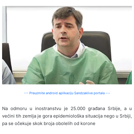
--- Preuzmite android aplikaciju Sandzaklive portala ---
Na odmoru u inostranstvu je 25.000 građana Srbije, a u
većini tih zemlja je gora epidemiološka situacija nego u Srbiji,
pa se očekuje skok broja obolelih od korone