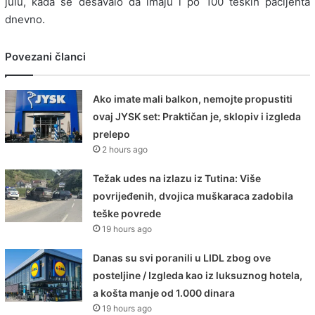
julu, kada se dešavalo da imaju i po 100 teških pacijenta
dnevno.
Povezani članci
Ako imate mali balkon, nemojte propustiti
ovaj JYSK set: Praktičan je, sklopiv i izgleda
prelepo
2 hours ago
Težak udes na izlazu iz Tutina: Više
povrijeđenih, dvojica muškaraca zadobila
teške povrede
19 hours ago
Danas su svi poranili u LIDL zbog ove
posteljine / Izgleda kao iz luksuznog hotela,
a košta manje od 1.000 dinara
19 hours ago