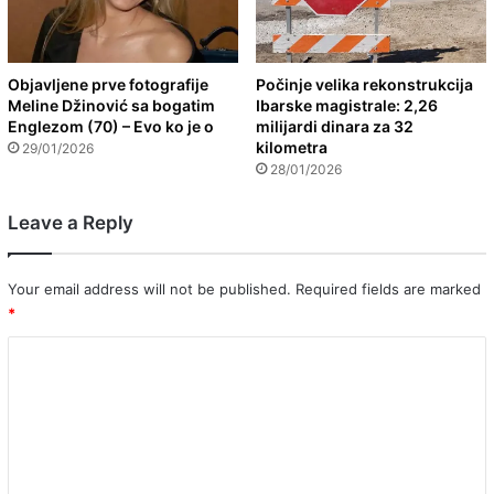
Objavljene prve fotografije
Počinje velika rekonstrukcija
Meline Džinović sa bogatim
Ibarske magistrale: 2,26
Englezom (70) – Evo ko je o
milijardi dinara za 32
kilometra
29/01/2026
28/01/2026
Leave a Reply
Your email address will not be published.
Required fields are marked
*
C
o
m
m
e