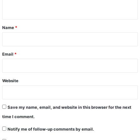
n
t
*
Name
*
Email
*
Website
Save my name, email, and website in this browser for the next
time I comment.
Notify me of follow-up comments by email.