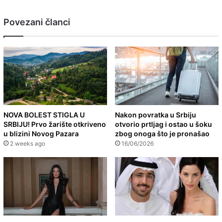
Povezani članci
NOVA BOLEST STIGLA U
Nakon povratka u Srbiju
SRBIJU! Prvo žarište otkriveno
otvorio prtljag i ostao u šoku
u blizini Novog Pazara
zbog onoga što je pronašao
2 weeks ago
16/06/2026