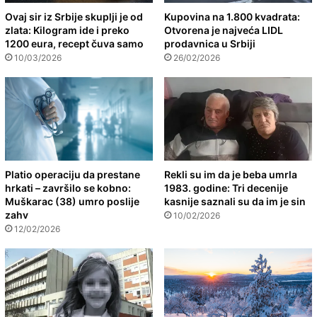
Ovaj sir iz Srbije skuplji je od
Kupovina na 1.800 kvadrata:
zlata: Kilogram ide i preko
Otvorena je najveća LIDL
1200 eura, recept čuva samo
prodavnica u Srbiji
10/03/2026
26/02/2026
Platio operaciju da prestane
Rekli su im da je beba umrla
hrkati – završilo se kobno:
1983. godine: Tri decenije
Muškarac (38) umro poslije
kasnije saznali su da im je sin
zahv
10/02/2026
12/02/2026