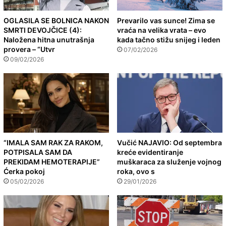
OGLASILA SE BOLNICA NAKON
Prevarilo vas sunce! Zima se
SMRTI DEVOJČICE (4):
vraća na velika vrata – evo
Naložena hitna unutrašnja
kada tačno stižu snijeg i leden
provera – “Utvr
07/02/2026
09/02/2026
“IMALA SAM RAK ZA RAKOM,
Vučić NAJAVIO: Od septembra
POTPISALA SAM DA
kreće evidentiranje
PREKIDAM HEMOTERAPIJE”
muškaraca za služenje vojnog
Ćerka pokoj
roka, ovo s
05/02/2026
29/01/2026