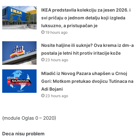
IKEA predstavila kolekciju za jesen 2026. i
svi pričaju o jednom detalju koji izgleda
luksuzno, a pristupačan je
19 hours ago
Nosite haljine ili suknje? Ova krema iz dm-a
postala je letni hit protiv iritacije kože
23 hours ago
Mladić iz Novog Pazara uhapšen u Crnoj
Gori: Motkom pretukao dvojicu Tutinaca na
Adi Bojani
23 hours ago
{module Oglas 0 – 2020}
Deca nisu problem