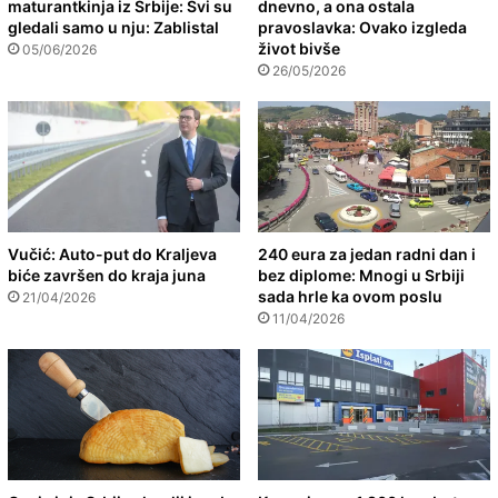
maturantkinja iz Srbije: Svi su
dnevno, a ona ostala
gledali samo u nju: Zablistal
pravoslavka: Ovako izgleda
život bivše
05/06/2026
26/05/2026
Vučić: Auto-put do Kraljeva
240 eura za jedan radni dan i
biće završen do kraja juna
bez diplome: Mnogi u Srbiji
sada hrle ka ovom poslu
21/04/2026
11/04/2026