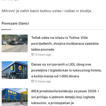
Mitrović je zatim bacio bubicu ustao i izašao iz studija.
Povezani članci
Težak udes na izlazu iz Tutina: Više
povrijeđenih, dvojica muškaraca zadobila
teške povrede
12 hours ago
Danas su svi poranili u LIDL zbog ove
posteljine / Izgleda kao iz luksuznog hotela,
a košta manje od 1.000 dinara
12 hours ago
IKEA predstavila kolekciju za jesen 2026. i
svi pričaju o jednom detalju koji izgleda
luksuzno, a pristupačan je