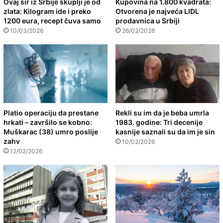
Ovaj sir iz Srbije skuplji je od
Kupovina na 1.800 kvadrata:
zlata: Kilogram ide i preko
Otvorena je najveća LIDL
1200 eura, recept čuva samo
prodavnica u Srbiji
10/03/2026
26/02/2026
Platio operaciju da prestane
Rekli su im da je beba umrla
hrkati – završilo se kobno:
1983. godine: Tri decenije
Muškarac (38) umro poslije
kasnije saznali su da im je sin
zahv
10/02/2026
12/02/2026