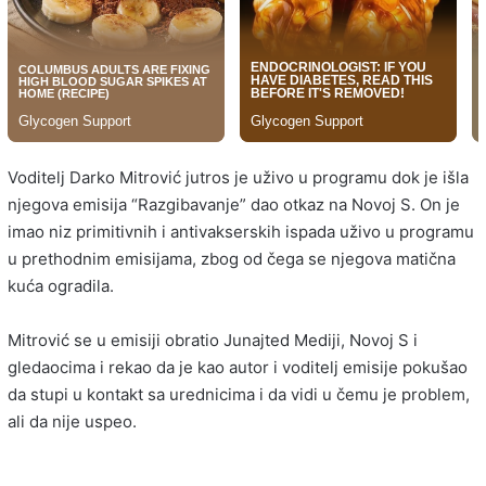
Voditelj Darko Mitrović jutros je uživo u programu dok je išla
njegova emisija “Razgibavanje” dao otkaz na Novoj S. On je
imao niz primitivnih i antivakserskih ispada uživo u programu
u prethodnim emisijama, zbog od čega se njegova matična
kuća ogradila.
Mitrović se u emisiji obratio Junajted Mediji, Novoj S i
gledaocima i rekao da je kao autor i voditelj emisije pokušao
da stupi u kontakt sa urednicima i da vidi u čemu je problem,
ali da nije uspeo.