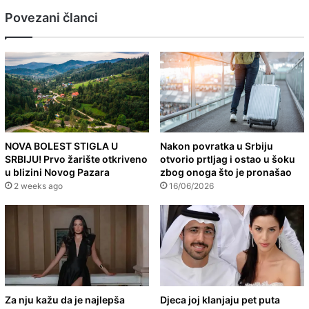
Povezani članci
NOVA BOLEST STIGLA U
Nakon povratka u Srbiju
SRBIJU! Prvo žarište otkriveno
otvorio prtljag i ostao u šoku
u blizini Novog Pazara
zbog onoga što je pronašao
2 weeks ago
16/06/2026
Za nju kažu da je najlepša
Djeca joj klanjaju pet puta