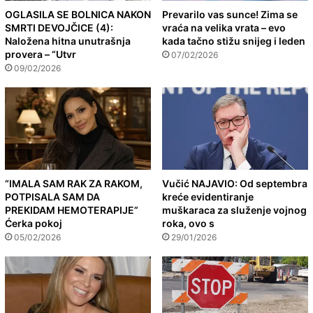
OGLASILA SE BOLNICA NAKON
Prevarilo vas sunce! Zima se
SMRTI DEVOJČICE (4):
vraća na velika vrata – evo
Naložena hitna unutrašnja
kada tačno stižu snijeg i leden
provera – “Utvr
07/02/2026
09/02/2026
“IMALA SAM RAK ZA RAKOM,
Vučić NAJAVIO: Od septembra
POTPISALA SAM DA
kreće evidentiranje
PREKIDAM HEMOTERAPIJE”
muškaraca za služenje vojnog
Ćerka pokoj
roka, ovo s
05/02/2026
29/01/2026