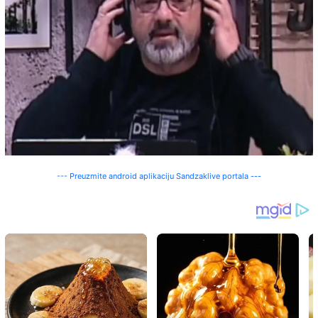
--- Preuzmite android aplikaciju Sandzaklive portala ---