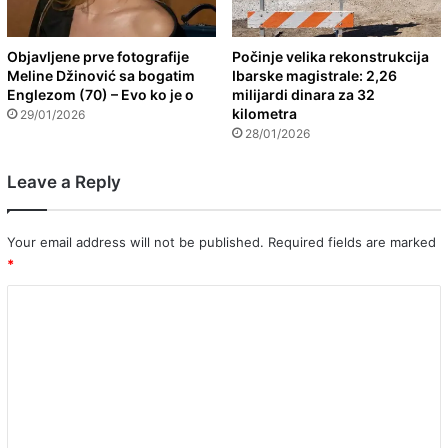
Objavljene prve fotografije
Počinje velika rekonstrukcija
Meline Džinović sa bogatim
Ibarske magistrale: 2,26
Englezom (70) – Evo ko je o
milijardi dinara za 32
kilometra
29/01/2026
28/01/2026
Leave a Reply
Your email address will not be published.
Required fields are marked
*
C
o
m
m
e