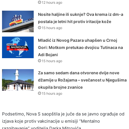
12 hours ago
Nosite haljine ili suknje? Ova krema iz dm-a
postala je letni hit protiv iritacije kože
15 hours ago
Mladić iz Novog Pazara uhapšen u Crnoj
Gori: Motkom pretukao dvojicu Tutinaca na
Adi Bojani
15 hours ago
Za samo sedam dana otvorene dvije nove
džamije u Rožajama – svečanost u Njegušima
okupila brojne zvanice
15 hours ago
Podsetimo, Nova S saopštila je juče da se javno ograđuje od
izjava koje protiv vakcinacije u emisiji “Mentalno
razgibavanje” voditelja Darka Mitrovića.