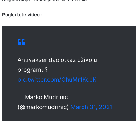
Pogledajte video :
Antivakser dao otkaz uživo u
programu?
pic.twitter.com/ChuMr1KccK
— Marko Mudrinic
(@markomudrinic)
March 31, 2021