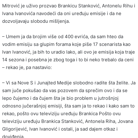
Mitrović je uživo prozvao Brankicu Stanković, Antonelu Rihu i
Ivana Ivanovića navodeći da oni uređuju emisije i da ne
dozvoljavaju slobodu mišljenja.
– Umem ja da brojim više od 400 evrića, da sam hteo da
vodim emisiju sa glupim forama koje piše 17 scenarista kao
Ivan Ivanović, ja bih to uradio lako, ali ovo je emisija koja traje
14 sezona i posebna je zbog toga i to bi neko trebalo da ceni
– rekao je, pa nastavio:
– Vi sa Nove S i Junajted Medije slobodno radite šta želite. Ja
sam juče pokušao da vas pozovem da sprečim ovo i da se
lepo čujemo i da čujem šta je bio problem u jutrošnjoj
odnosno jučerašnjoj emisiji, šta sam ja to rekao i kako sam to
rekao, pošto ovu televiziju uređuju Brankica Pošto ovu
televiziju uređuju Brankica Stanković, Antonela Riha, Jovana
Gligorijević, Ivan Ivanović i ostali, ja sad dajem otkaz i
doviđenja.