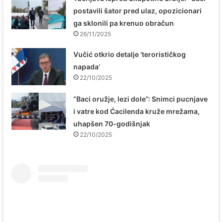
postavili šator pred ulaz, opozicionari
ga sklonili pa krenuo obračun
26/11/2025
Vučić otkrio detalje ‘terorističkog
napada’
22/10/2025
“Baci oružje, lezi dole”: Snimci pucnjave
i vatre kod Ćacilenda kruže mrežama,
uhapšen 70-godišnjak
22/10/2025