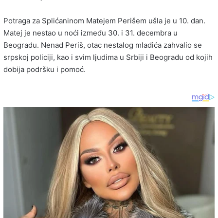
Potraga za Splićaninom Matejem Perišem ušla je u 10. dan.
Matej je nestao u noći između 30. i 31. decembra u
Beogradu. Nenad Periš, otac nestalog mladića zahvalio se
srpskoj policiji, kao i svim ljudima u Srbiji i Beogradu od kojih
dobija podršku i pomoć.