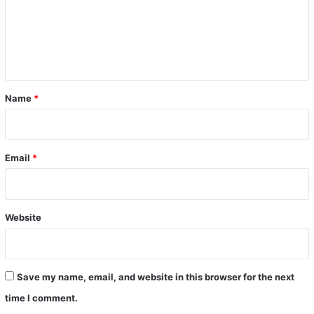
m
e
n
t
*
Name
*
Email
*
Website
Save my name, email, and website in this browser for the next
time I comment.