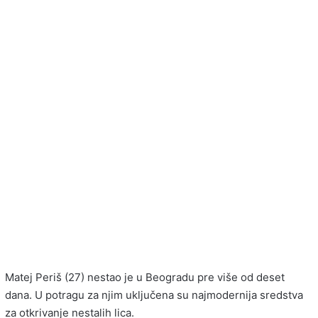
Matej Periš (27) nestao je u Beogradu pre više od deset
dana. U potragu za njim uključena su najmodernija sredstva
za otkrivanje nestalih lica.