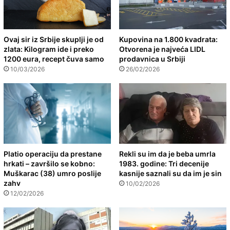
Ovaj sir iz Srbije skuplji je od
Kupovina na 1.800 kvadrata:
zlata: Kilogram ide i preko
Otvorena je najveća LIDL
1200 eura, recept čuva samo
prodavnica u Srbiji
10/03/2026
26/02/2026
Platio operaciju da prestane
Rekli su im da je beba umrla
hrkati – završilo se kobno:
1983. godine: Tri decenije
Muškarac (38) umro poslije
kasnije saznali su da im je sin
zahv
10/02/2026
12/02/2026