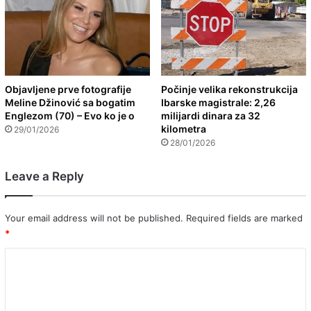
Objavljene prve fotografije
Počinje velika rekonstrukcija
Meline Džinović sa bogatim
Ibarske magistrale: 2,26
Englezom (70) – Evo ko je o
milijardi dinara za 32
kilometra
29/01/2026
28/01/2026
Leave a Reply
Your email address will not be published.
Required fields are marked
*
C
o
m