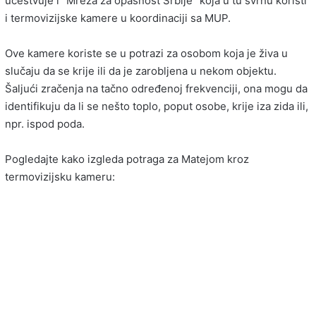
učestvuje i “Mreža za opasnost Srbije” koja u tu svrhu koristi
i termovizijske kamere u koordinaciji sa MUP.
Ove kamere koriste se u potrazi za osobom koja je živa u
slučaju da se krije ili da je zarobljena u nekom objektu.
Šaljući zračenja na tačno određenoj frekvenciji, ona mogu da
identifikuju da li se nešto toplo, poput osobe, krije iza zida ili,
npr. ispod poda.
Pogledajte kako izgleda potraga za Matejom kroz
termovizijsku kameru: