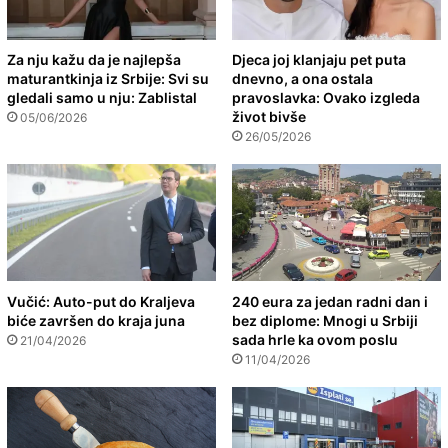
Za nju kažu da je najlepša
Djeca joj klanjaju pet puta
maturantkinja iz Srbije: Svi su
dnevno, a ona ostala
gledali samo u nju: Zablistal
pravoslavka: Ovako izgleda
život bivše
05/06/2026
26/05/2026
Vučić: Auto-put do Kraljeva
240 eura za jedan radni dan i
biće završen do kraja juna
bez diplome: Mnogi u Srbiji
sada hrle ka ovom poslu
21/04/2026
11/04/2026