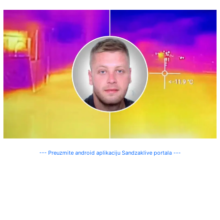
--- Preuzmite android aplikaciju Sandzaklive portala ---