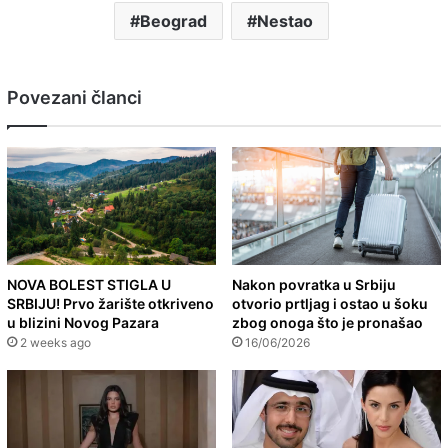
Beograd
Nestao
Povezani članci
NOVA BOLEST STIGLA U
Nakon povratka u Srbiju
SRBIJU! Prvo žarište otkriveno
otvorio prtljag i ostao u šoku
u blizini Novog Pazara
zbog onoga što je pronašao
2 weeks ago
16/06/2026