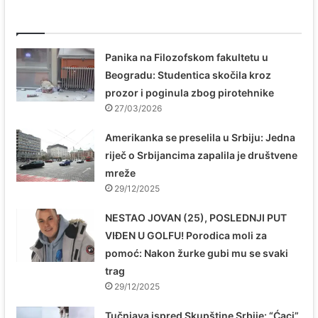
Povezani članci
Panika na Filozofskom fakultetu u
Beogradu: Studentica skočila kroz
prozor i poginula zbog pirotehnike
27/03/2026
Amerikanka se preselila u Srbiju: Jedna
riječ o Srbijancima zapalila je društvene
mreže
29/12/2025
NESTAO JOVAN (25), POSLEDNJI PUT
VIĐEN U GOLFU! Porodica moli za
pomoć: Nakon žurke gubi mu se svaki
trag
29/12/2025
Tučnjava ispred Skupštine Srbije: “Ćaci”