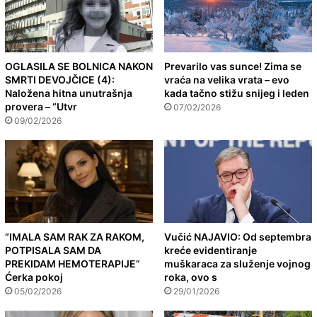
OGLASILA SE BOLNICA NAKON
Prevarilo vas sunce! Zima se
SMRTI DEVOJČICE (4):
vraća na velika vrata – evo
Naložena hitna unutrašnja
kada tačno stižu snijeg i leden
provera – “Utvr
07/02/2026
09/02/2026
“IMALA SAM RAK ZA RAKOM,
Vučić NAJAVIO: Od septembra
POTPISALA SAM DA
kreće evidentiranje
PREKIDAM HEMOTERAPIJE”
muškaraca za služenje vojnog
Ćerka pokoj
roka, ovo s
05/02/2026
29/01/2026