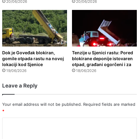
20/06/2026
20/06/2026
Dok je Goveđak blokiran,
Tenzije u Sjenici rastu: Pored
gomile otpada rastu na novoj
blokirane deponije istovaren
lokaciji kod Sjenice
otpad, građani ogorčeni i za
19/06/2026
18/06/2026
Leave a Reply
Your email address will not be published.
Required fields are marked
*
C
o