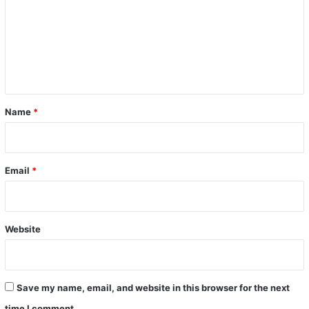
m
m
e
n
t
*
Name
*
Email
*
Website
Save my name, email, and website in this browser for the next
time I comment.