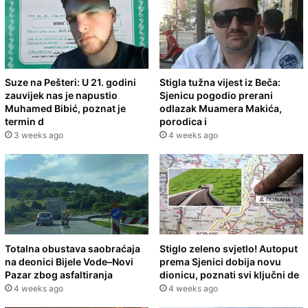
Suze na Pešteri: U 21. godini
Stigla tužna vijest iz Beča:
zauvijek nas je napustio
Sjenicu pogodio prerani
Muhamed Bibić, poznat je
odlazak Muamera Makića,
termin d
porodica i
3 weeks ago
4 weeks ago
Totalna obustava saobraćaja
Stiglo zeleno svjetlo! Autoput
na deonici Bijele Vode–Novi
prema Sjenici dobija novu
Pazar zbog asfaltiranja
dionicu, poznati svi ključni de
4 weeks ago
4 weeks ago