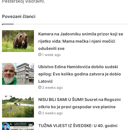
Pešterskoj visoravni.
Povezani članci
Kamera na Jadovniku snimila prizor koji se
rijetko viđa: Mama mečka i njeni mečići
oduševili sve
1 week ago
Ubistvo Edina Hamidovića dobilo sudski
epilog: Evo koliko godina zatvora je dobio
Latović
2 weeks ago
NISU BILI SAMI U ŠUMI! Susret na Rogozni
otkrio ko je pravi gospodar ove planine
2 weeks ago
TUŽNA VIJEST IZ ŠVEDSKE: U 40. godini