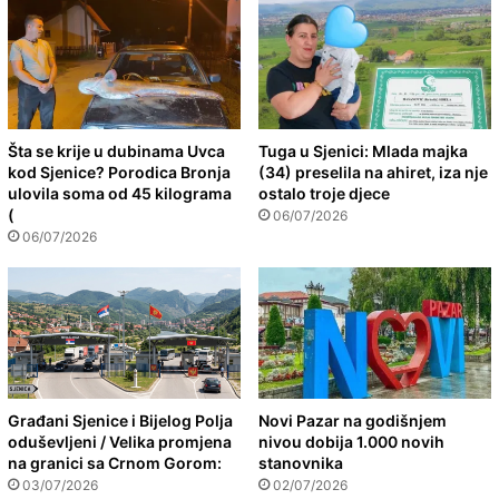
Šta se krije u dubinama Uvca
Tuga u Sjenici: Mlada majka
kod Sjenice? Porodica Bronja
(34) preselila na ahiret, iza nje
ulovila soma od 45 kilograma
ostalo troje djece
(
06/07/2026
06/07/2026
Građani Sjenice i Bijelog Polja
Novi Pazar na godišnjem
oduševljeni / Velika promjena
nivou dobija 1.000 novih
na granici sa Crnom Gorom:
stanovnika
03/07/2026
02/07/2026