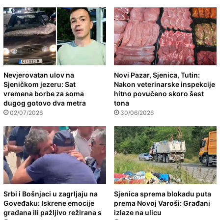
Nevjerovatan ulov na
Novi Pazar, Sjenica, Tutin:
Sjeničkom jezeru: Sat
Nakon veterinarske inspekcije
vremena borbe za soma
hitno povučeno skoro šest
dugog gotovo dva metra
tona
02/07/2026
30/06/2026
Srbi i Bošnjaci u zagrljaju na
Sjenica sprema blokadu puta
Goveđaku: Iskrene emocije
prema Novoj Varoši: Građani
građana ili pažljivo režirana s
izlaze na ulicu