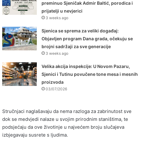
preminuo Sjeničak Admir Baltić, porodica i
prijatelji u nevjerici
3 weeks ago
Sjenica se sprema za veliki događaj:
Objavljen program Dana grada, očekuju se
brojni sadržaji za sve generacije
3 weeks ago
Velika akcija inspekcije: U Novom Pazaru,
Sjenici i Tutinu povučene tone mesa i mesnih
proizvoda
03/07/2026
Stručnjaci naglašavaju da nema razloga za zabrinutost sve
dok se medvjedi nalaze u svojim prirodnim staništima, te
podsjećaju da ove životinje u najvećem broju slučajeva
izbjegavaju susrete s ljudima.