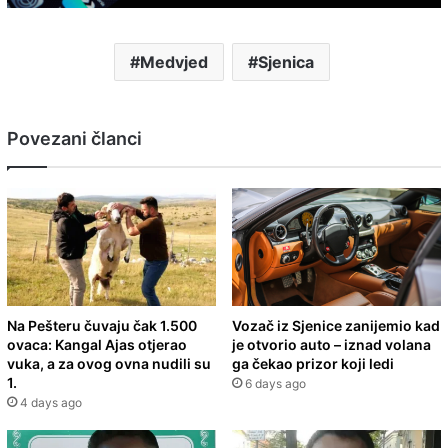
Medvjed
Sjenica
Povezani članci
Na Pešteru čuvaju čak 1.500
Vozač iz Sjenice zanijemio kad
ovaca: Kangal Ajas otjerao
je otvorio auto – iznad volana
vuka, a za ovog ovna nudili su
ga čekao prizor koji ledi
1.
6 days ago
4 days ago