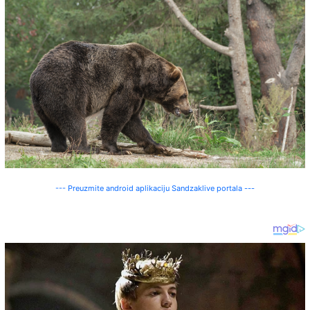
--- Preuzmite android aplikaciju Sandzaklive portala ---