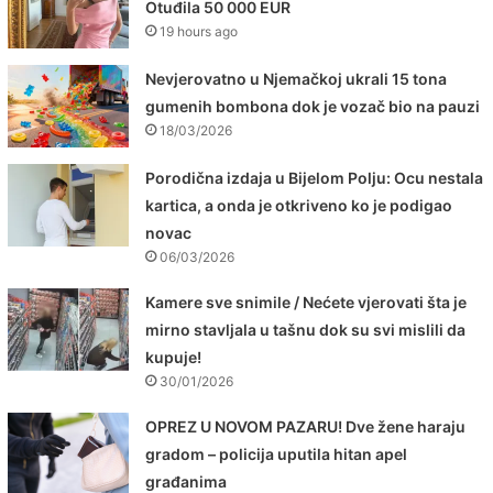
Otuđila 50 000 EUR
19 hours ago
Nevjerovatno u Njemačkoj ukrali 15 tona
gumenih bombona dok je vozač bio na pauzi
18/03/2026
Porodična izdaja u Bijelom Polju: Ocu nestala
kartica, a onda je otkriveno ko je podigao
novac
06/03/2026
Kamere sve snimile / Nećete vjerovati šta je
mirno stavljala u tašnu dok su svi mislili da
kupuje!
30/01/2026
OPREZ U NOVOM PAZARU! Dve žene haraju
gradom – policija uputila hitan apel
građanima