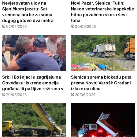
Nevjerovatan ulov na
Novi Pazar, Sjenica, Tutin:
Sjeničkom jezeru: Sat
Nakon veterinarske inspekcije
vremena borbe za soma
hitno povučeno skoro šest
dugog gotovo dva metra
tona
02/07/2026
30/06/2026
Srbi i Bošnjaci u zagrljaju na
Sjenica sprema blokadu puta
Goveđaku: Iskrene emocije
prema Novoj Varoši: Građani
građana ili pažljivo režirana s
izlaze na ulicu
20/06/2026
20/06/2026