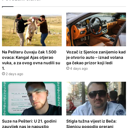
Na Pešteru čuvaju čak 1.500
Vozač iz Sjenice zanijemio kad
ovaca: Kangal Ajas otjerao
je otvorio auto – iznad volana
vuka, a za ovog ovna nudili su
ga čekao prizor koji ledi
1.
4 days ago
2 days ago
Suze na Pešteri: U 21. godini
Stigla tužna vijest iz Beča:
zauvijek nas je napustio
Sjenicu pogodio prerani