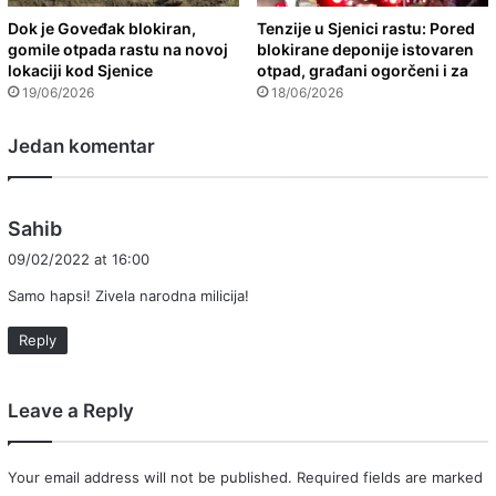
Dok je Goveđak blokiran,
Tenzije u Sjenici rastu: Pored
gomile otpada rastu na novoj
blokirane deponije istovaren
lokaciji kod Sjenice
otpad, građani ogorčeni i za
19/06/2026
18/06/2026
Jedan komentar
s
Sahib
a
09/02/2022 at 16:00
y
Samo hapsi! Zivela narodna milicija!
s
:
Reply
Leave a Reply
Your email address will not be published.
Required fields are marked