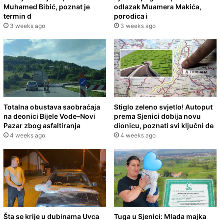
Muhamed Bibić, poznat je
odlazak Muamera Makića,
termin d
porodica i
3 weeks ago
3 weeks ago
Totalna obustava saobraćaja
Stiglo zeleno svjetlo! Autoput
na deonici Bijele Vode–Novi
prema Sjenici dobija novu
Pazar zbog asfaltiranja
dionicu, poznati svi ključni de
4 weeks ago
4 weeks ago
Šta se krije u dubinama Uvca
Tuga u Sjenici: Mlada majka