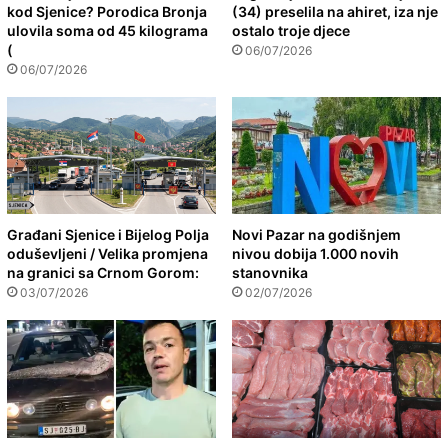
kod Sjenice? Porodica Bronja
(34) preselila na ahiret, iza nje
ulovila soma od 45 kilograma
ostalo troje djece
(
06/07/2026
06/07/2026
Građani Sjenice i Bijelog Polja
Novi Pazar na godišnjem
oduševljeni / Velika promjena
nivou dobija 1.000 novih
na granici sa Crnom Gorom:
stanovnika
03/07/2026
02/07/2026