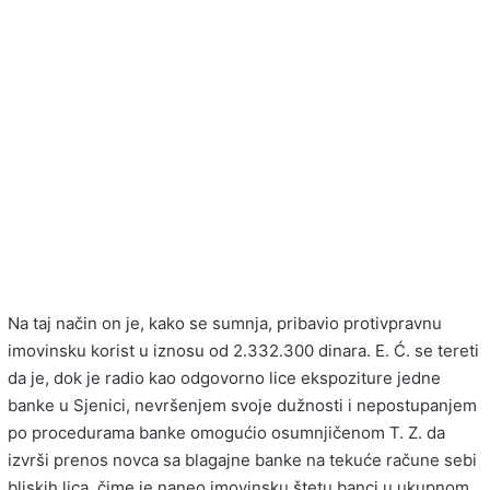
Na taj način on je, kako se sumnja, pribavio protivpravnu
imovinsku korist u iznosu od 2.332.300 dinara. E. Ć. se tereti
da je, dok je radio kao odgovorno lice ekspoziture jedne
banke u Sjenici, nevršenjem svoje dužnosti i nepostupanjem
po procedurama banke omogućio osumnjičenom T. Z. da
izvrši prenos novca sa blagajne banke na tekuće račune sebi
bliskih lica, čime je naneo imovinsku štetu banci u ukupnom