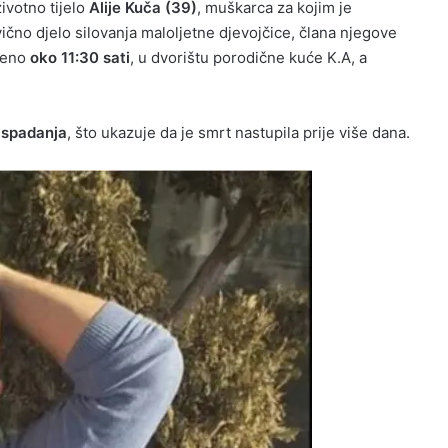
votno tijelo
Alije Kuča (39)
, muškarca za kojim je
vično djelo silovanja maloljetne djevojčice, člana njegove
iveno
oko 11:30 sati
, u dvorištu porodične kuće K.A, a
raspadanja
, što ukazuje da je smrt nastupila prije više dana.