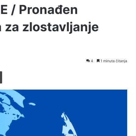
E / Pronađen
za zlostavljanje
4
1 minuta čitanja
Printaj