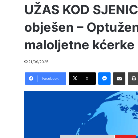
UŽAS KOD SJENIC
obješen – Optužen 
maloljetne kćerke
21/09/2025
Messenger
Pošalji preko E-Maila
Facebook
X