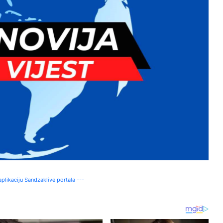
plikaciju Sandzaklive portala ---