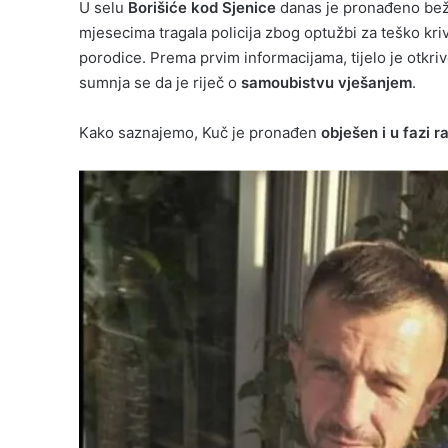
U selu
Borišiće kod Sjenice
danas je pronađeno beži
mjesecima tragala policija zbog optužbi za teško kri
porodice. Prema prvim informacijama, tijelo je otkr
sumnja se da je riječ o
samoubistvu vješanjem
.
Kako saznajemo, Kuč je pronađen
obješen i u fazi 