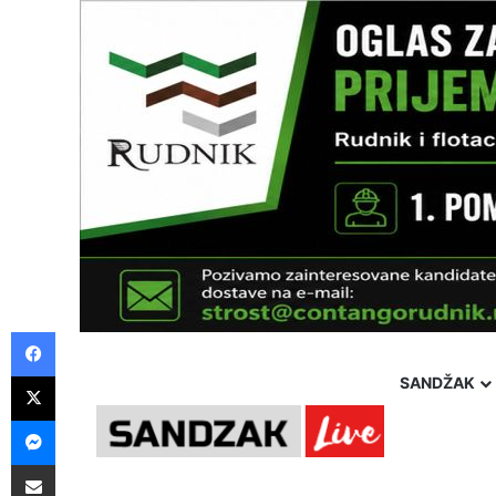
Facebook
X
SANDŽAK
Messenger
Pošalji preko E-Maila