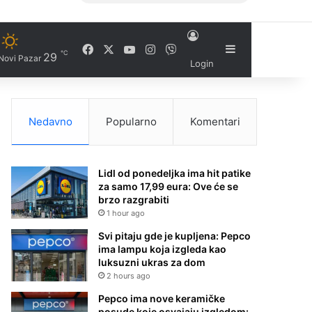
Facebook
X
YouTube
Instagram
Viber
Sidebar
℃
29
Novi Pazar
Login
Nedavno
Popularno
Komentari
Lidl od ponedeljka ima hit patike
za samo 17,99 eura: Ove će se
brzo razgrabiti
1 hour ago
Svi pitaju gde je kupljena: Pepco
ima lampu koja izgleda kao
luksuzni ukras za dom
2 hours ago
Pepco ima nove keramičke
posude koje osvajaju izgledom: