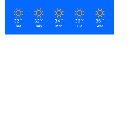
32
32
34
36
36
℃
℃
℃
℃
℃
Sat
Sun
Mon
Tue
Wed