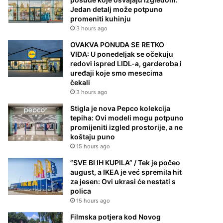
Jedan detalj može potpuno
promeniti kuhinju
3 hours ago
OVAKVA PONUDA SE RETKO
VIĐA: U ponedeljak se očekuju
redovi ispred LIDL-a, garderoba i
uređaji koje smo mesecima
čekali
3 hours ago
Stigla je nova Pepco kolekcija
tepiha: Ovi modeli mogu potpuno
promijeniti izgled prostorije, a ne
koštaju puno
15 hours ago
”SVE BI IH KUPILA” / Tek je počeo
august, a IKEA je već spremila hit
za jesen: Ovi ukrasi će nestati s
polica
15 hours ago
Filmska potjera kod Novog