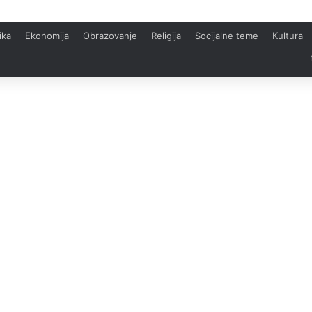
ika
Ekonomija
Obrazovanje
Religija
Socijalne teme
Kultura