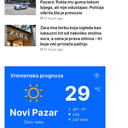
Pazara: Pukla mu guma tokom
bijega, ali nije odustajao: Policija
otkrila šta je prevozio
15 hours ago
Zara ima torbu koja izgleda kao
luksuzni hit od nekoliko stotina
eura, a cena je prava sitnica – tri
boje već privlače pažnju
15 hours ago
Vremenska prognoza
29
℃
Novi Pazar
32º - 21º
42%
2.97 km/h
Čisto nebo