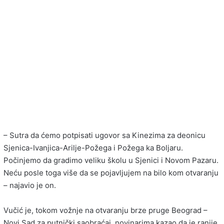
– Sutra da ćemo potpisati ugovor sa Kinezima za deonicu
Sjenica-Ivanjica-Arilje-Požega i Požega ka Boljaru.
Počinjemo da gradimo veliku školu u Sjenici i Novom Pazaru.
Neću posle toga više da se pojavljujem na bilo kom otvaranju
– najavio je on.
Vučić je, tokom vožnje na otvaranju brze pruge Beograd –
Novi Sad za putnički saobraćaj, novinarima kazao da je ranije