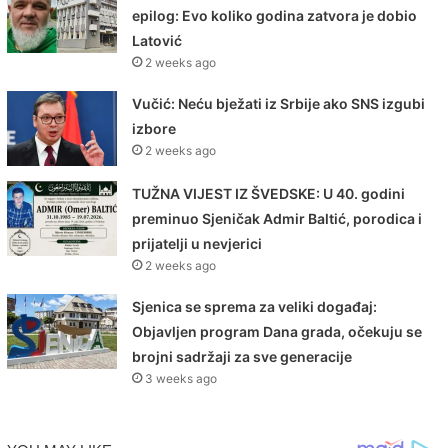
epilog: Evo koliko godina zatvora je dobio
Latović
2 weeks ago
Vučić: Neću bježati iz Srbije ako SNS izgubi
izbore
2 weeks ago
TUŽNA VIJEST IZ ŠVEDSKE: U 40. godini
preminuo Sjeničak Admir Baltić, porodica i
prijatelji u nevjerici
2 weeks ago
Sjenica se sprema za veliki događaj:
Objavljen program Dana grada, očekuju se
brojni sadržaji za sve generacije
3 weeks ago