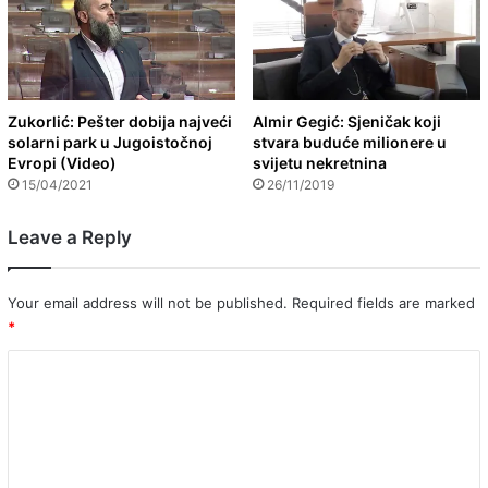
Zukorlić: Pešter dobija najveći
Almir Gegić: Sjeničak koji
solarni park u Jugoistočnoj
stvara buduće milionere u
Evropi (Video)
svijetu nekretnina
15/04/2021
26/11/2019
Leave a Reply
Your email address will not be published.
Required fields are marked
*
C
o
m
m