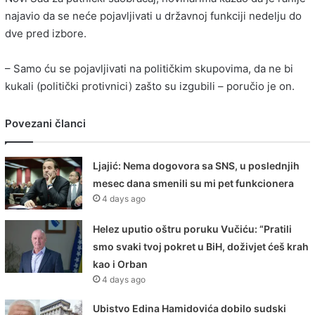
najavio da se neće pojavljivati u državnoj funkciji nedelju do
dve pred izbore.
– Samo ću se pojavljivati na političkim skupovima, da ne bi
kukali (politički protivnici) zašto su izgubili – poručio je on.
Povezani članci
Ljajić: Nema dogovora sa SNS, u poslednjih
mesec dana smenili su mi pet funkcionera
4 days ago
Helez uputio oštru poruku Vučiću: “Pratili
smo svaki tvoj pokret u BiH, doživjet ćeš krah
kao i Orban
4 days ago
Ubistvo Edina Hamidovića dobilo sudski