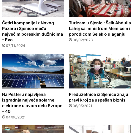
Četiri kompanije iz Novog
Turizam u Sjenici: Šeik Abdulla
Pazara i Sjenice među
Lahej sa ministrom Memićem i
najvećim poreskim dužnicima
porodicom Selek o ulaganju
– Evo
06/02/2023
07/11/2024
Na Pešteru najavljena
Preduzetnice iz Sjenice znaju
izgradnja najveće solarne
pravi kroj za uspešan biznis
elektrane u ovom delu Evrope
06/05/2021
– 40
04/06/2021