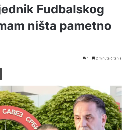
sjednik Fudbalskog
emam ništa pametno
1
2 minuta čitanja
Printaj