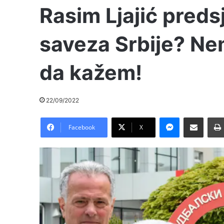
Rasim Ljajić pred
saveza Srbije? N
da kažem!
22/09/2022
Messenger
Pošalji preko E-Maila
Facebook
X