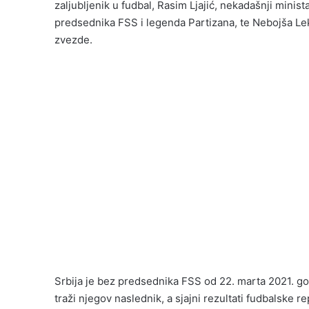
zaljubljenik u fudbal, Rasim Ljajić, nekadašnji mini
predsednika FSS i legenda Partizana, te Nebojša L
zvezde.
Srbija je bez predsednika FSS od 22. marta 2021. g
traži njegov naslednik, a sjajni rezultati fudbalsk