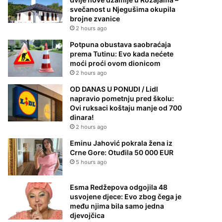
svečanost u Njegušima okupila
brojne zvanice
2 hours ago
Potpuna obustava saobraćaja
prema Tutinu: Evo kada nećete
moći proći ovom dionicom
2 hours ago
OD DANAS U PONUDI / Lidl
napravio pometnju pred školu:
Ovi ruksaci koštaju manje od 700
dinara!
2 hours ago
Eminu Jahović pokrala žena iz
Crne Gore: Otuđila 50 000 EUR
5 hours ago
Esma Redžepova odgojila 48
usvojene djece: Evo zbog čega je
među njima bila samo jedna
djevojčica