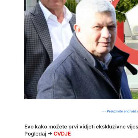
--- Preuzmite android a
Evo kako možete prvi vidjeti ekskluzivne vije
Pogledaj →
OVDJE