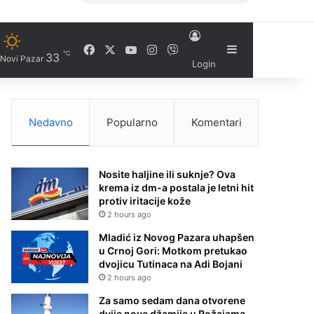
Facebook
X
YouTube
Instagram
Viber
Sidebar
℃
33
Novi Pazar
Login
Nedavno
Popularno
Komentari
Nosite haljine ili suknje? Ova
krema iz dm-a postala je letni hit
protiv iritacije kože
2 hours ago
Mladić iz Novog Pazara uhapšen
u Crnoj Gori: Motkom pretukao
dvojicu Tutinaca na Adi Bojani
2 hours ago
Za samo sedam dana otvorene
dvije nove džamije u Rožajama –