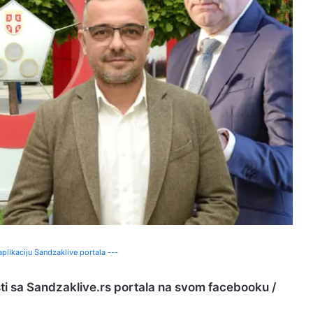
plikaciju Sandzaklive portala ---
sti sa Sandzaklive.rs portala na svom facebooku /