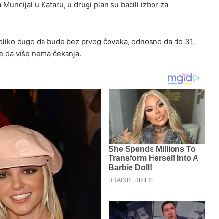
ndijal u Kataru, u drugi plan su bacili izbor za
oliko dugo da bude bez prvog čoveka, odnosno da do 31.
e da više nema čekanja.