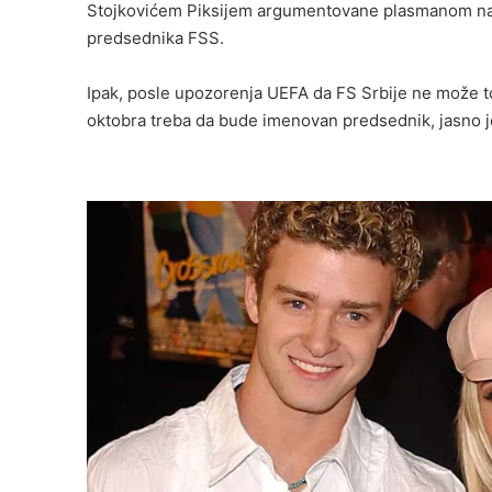
Stojkovićem Piksijem argumentovane plasmanom na Mu
predsednika FSS.
Ipak, posle upozorenja UEFA da FS Srbije ne može t
oktobra treba da bude imenovan predsednik, jasno j