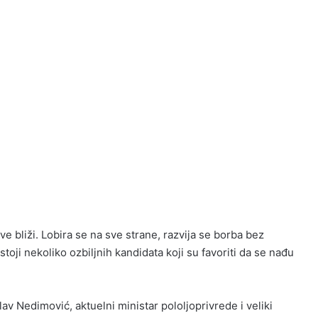
e bliži. Lobira se na sve strane, razvija se borba bez
oji nekoliko ozbiljnih kandidata koji su favoriti da se nađu
av Nedimović, aktuelni ministar pololjoprivrede i veliki