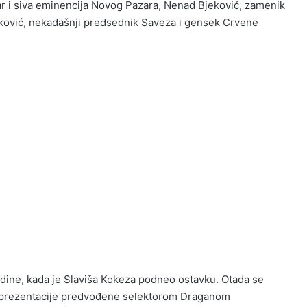
star i siva eminencija Novog Pazara, Nenad Bjeković, zamenik
eković, nekadašnji predsednik Saveza i gensek Crvene
odine, kada je Slaviša Kokeza podneo ostavku. Otada se
e reprezentacije predvođene selektorom Draganom