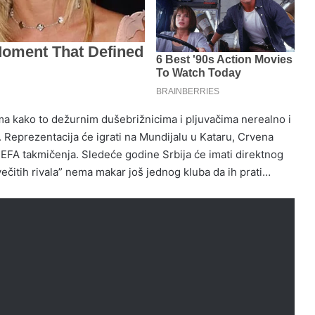
 ma kako to dežurnim dušebrižnicima i pljuvačima nerealno i
 Reprezentacija će igrati na Mundijalu u Kataru, Crvena
UEFA takmičenja. Sledeće godine Srbija će imati direktnog
ečitih rivala” nema makar još jednog kluba da ih prati…