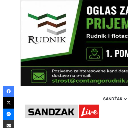
Facebook
X
SANDŽAK
Messenger
Pošalji preko E-Maila