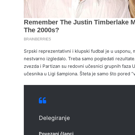
Srpski reprezentativni i klupski fudbal je u usponu,
nestvarno izgledalo. Treba samo pogledati rezultate.
zvezda i Partizan su redovni učesnici grupnih faza 
učesnika u Ligi šampiona. Šteta je samo što pored “v
Delegiranje
Povezani članci