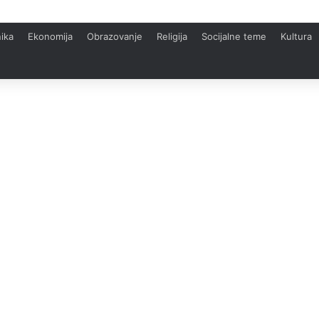
ika
Ekonomija
Obrazovanje
Religija
Socijalne teme
Kultura