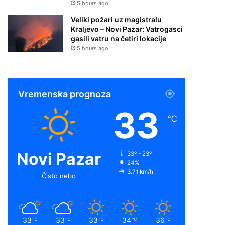
5 hours ago
Veliki požari uz magistralu
Kraljevo – Novi Pazar: Vatrogasci
gasili vatru na četiri lokacije
5 hours ago
Vremenska prognoza
33
℃
Novi Pazar
33º - 23º
24%
3.71 km/h
Čisto nebo
33
33
33
34
36
℃
℃
℃
℃
℃