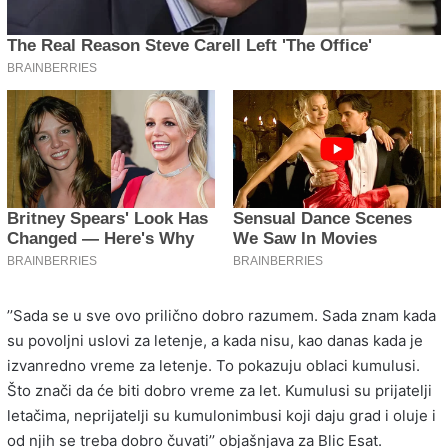
’’Sada se u sve ovo prilično dobro razumem. Sada znam kada
su povoljni uslovi za letenje, a kada nisu, kao danas kada je
izvanredno vreme za letenje. To pokazuju oblaci kumulusi.
Što znači da će biti dobro vreme za let. Kumulusi su prijatelji
letačima, neprijatelji su kumulonimbusi koji daju grad i oluje i
od njih se treba dobro čuvati’’ objašnjava za Blic Esat.