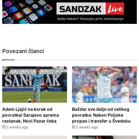
Povezani članci
Adem Ljajić na korak od
Baždar sve dalje od velikog
povratka! Sarajevo sprema
povratka: Nakon Poljske
rastanak, Novi Pazar čeka
propao i transfer u Švedsku
2 weeks ago
2 weeks ago