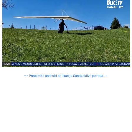
--- Preuzmite android aplikaciju Sandzaklive portala ---