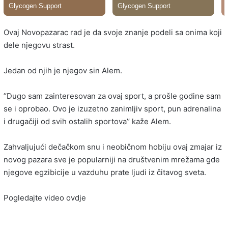
Ovaj Novopazarac rad je da svoje znanje podeli sa onima koji
dele njegovu strast.
Jedan od njih je njegov sin Alem.
’’Dugo sam zainteresovan za ovaj sport, a prošle godine sam
se i oprobao. Ovo je izuzetno zanimljiv sport, pun adrenalina
i drugačiji od svih ostalih sportova’’ kaže Alem.
Zahvaljujući dečačkom snu i neobičnom hobiju ovaj zmajar iz
novog pazara sve je popularniji na društvenim mrežama gde
njegove egzibicije u vazduhu prate ljudi iz čitavog sveta.
Pogledajte video ovdje