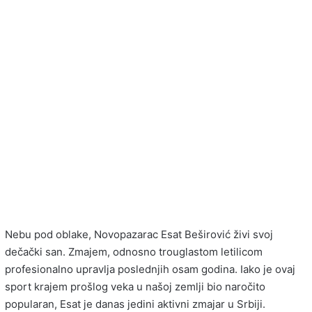
Nebu pod oblake, Novopazarac Esat Beširović živi svoj
dečački san. Zmajem, odnosno trouglastom letilicom
profesionalno upravlja poslednjih osam godina. Iako je ovaj
sport krajem prošlog veka u našoj zemlji bio naročito
popularan, Esat je danas jedini aktivni zmajar u Srbiji.