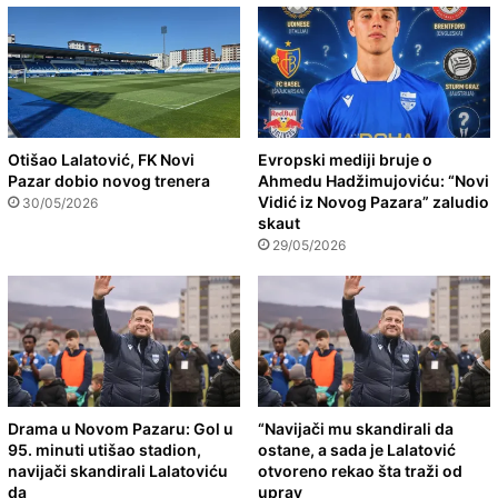
Otišao Lalatović, FK Novi
Evropski mediji bruje o
Pazar dobio novog trenera
Ahmedu Hadžimujoviću: “Novi
Vidić iz Novog Pazara” zaludio
30/05/2026
skaut
29/05/2026
Drama u Novom Pazaru: Gol u
“Navijači mu skandirali da
95. minuti utišao stadion,
ostane, a sada je Lalatović
navijači skandirali Lalatoviću
otvoreno rekao šta traži od
da
uprav