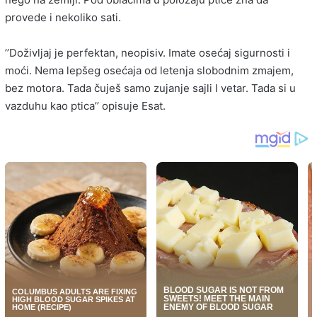
provede i nekoliko sati.
’’Doživljaj je perfektan, neopisiv. Imate osećaj sigurnosti i
moći. Nema lepšeg osećaja od letenja slobodnim zmajem,
bez motora. Tada čuješ samo zujanje sajli I vetar. Tada si u
vazduhu kao ptica’’ opisuje Esat.