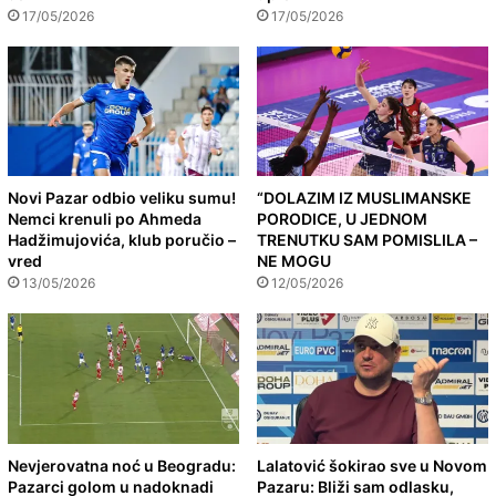
17/05/2026
17/05/2026
Novi Pazar odbio veliku sumu!
“DOLAZIM IZ MUSLIMANSKE
Nemci krenuli po Ahmeda
PORODICE, U JEDNOM
Hadžimujovića, klub poručio –
TRENUTKU SAM POMISLILA –
vred
NE MOGU
13/05/2026
12/05/2026
Nevjerovatna noć u Beogradu:
Lalatović šokirao sve u Novom
Pazarci golom u nadoknadi
Pazaru: Bliži sam odlasku,