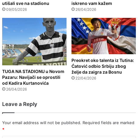
utišali sve na stadionu
iskreno vam kažem
09/05/2026
26/04/2026
Preokret oko talenta iz Tutina:
Ćatović odbio Srbiju zbog
TUGA NA STADIONU u Novom
želje da zaigra za Bosnu
Pazaru: Navijači se oprostili
22/04/2026
od Kadira Kurtanovića
26/04/2026
Leave a Reply
Your email address will not be published.
Required fields are marked
*