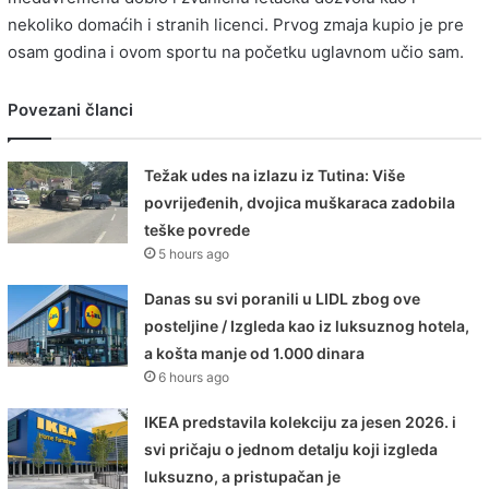
nekoliko domaćih i stranih licenci. Prvog zmaja kupio je pre
osam godina i ovom sportu na početku uglavnom učio sam.
Povezani članci
Težak udes na izlazu iz Tutina: Više
povrijeđenih, dvojica muškaraca zadobila
teške povrede
5 hours ago
Danas su svi poranili u LIDL zbog ove
posteljine / Izgleda kao iz luksuznog hotela,
a košta manje od 1.000 dinara
6 hours ago
IKEA predstavila kolekciju za jesen 2026. i
svi pričaju o jednom detalju koji izgleda
luksuzno, a pristupačan je