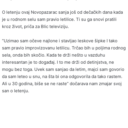
O letenju ovaj Novopazarac sanja još od dečačkih dana kada
je u rodnom selu sam pravio letilice. Ti su ga snovi pratili
kroz život, priča za Blic televiziju.
’’Uzimao sam očeve najlone i stavljao leskove šipke I tako
sam pravio improvizovanu letilicu. Trčao bih u poljima rodnog
sela, onda bih skočio. Kada te drži nešto u vazduhu
interesantan je to događaj. I to me drži od detinjstva, ne
mogu bez toga. Uvek sam sanjao da letim, majci sam govorio
da sam leteo u snu, na šta bi ona odgovorila da tako rastem.
Ali u 30 godina, biše se ne raste’’ dočarava nam zmajar svoj
san o letenju.