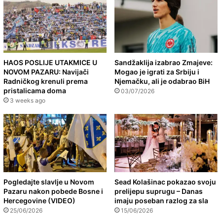
HAOS POSLIJE UTAKMICE U
Sandžaklija izabrao Zmajeve:
NOVOM PAZARU: Navijači
Mogao je igrati za Srbiju i
Radničkog krenuli prema
Njemačku, ali je odabrao BiH
pristalicama doma
03/07/2026
3 weeks ago
Pogledajte slavlje u Novom
Sead Kolašinac pokazao svoju
Pazaru nakon pobede Bosne i
prelijepu suprugu – Danas
Hercegovine (VIDEO)
imaju poseban razlog za sla
25/06/2026
15/06/2026