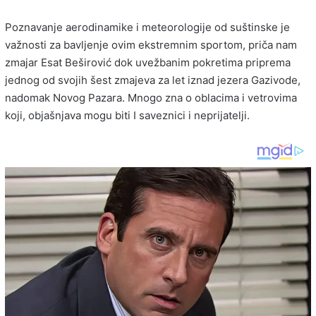
Poznavanje aerodinamike i meteorologije od suštinske je
važnosti za bavljenje ovim ekstremnim sportom, priča nam
zmajar Esat Beširović dok uvežbanim pokretima priprema
jednog od svojih šest zmajeva za let iznad jezera Gazivode,
nadomak Novog Pazara. Mnogo zna o oblacima i vetrovima
koji, objašnjava mogu biti I saveznici i neprijatelji.