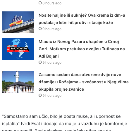
6 hours ago
Nosite haljine ili suknje? Ova krema iz dm-a
postala je letni hit protiv iritacije kože
9 hours ago
Mladić iz Novog Pazara uhapšen u Crnoj
Gori: Motkom pretukao dvojicu Tutinaca na
Adi Bojani
9 hours ago
Za samo sedam dana otvorene dvije nove
džamije u Rožajama – svečanost u Njegušima
okupila brojne zvanice
9 hours ago
’’Samostalno sam učio, bilo je dosta muke, ali upornost se
isplatila’’ tvrdi Esat i dodaje da mu je u vazduhu je komfornije
nego na zemlji. Pod oblacima u položaju ptice zna da