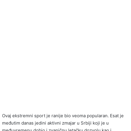
Ovaj ekstremni sport je ranije bio veoma popularan. Esat je
međutim danas jedini aktivni zmajar u Srbiji koji je u
međuvremenu dobio i zvaničnu letačku dozvolu kao i