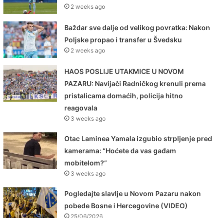
2 weeks ago
Baždar sve dalje od velikog povratka: Nakon
Poljske propao i transfer u Švedsku
2 weeks ago
HAOS POSLIJE UTAKMICE U NOVOM
PAZARU: Navijači Radničkog krenuli prema
pristalicama domaćih, policija hitno
reagovala
3 weeks ago
Otac Laminea Yamala izgubio strpljenje pred
kamerama: “Hoćete da vas gađam
mobitelom?”
3 weeks ago
Pogledajte slavlje u Novom Pazaru nakon
pobede Bosne i Hercegovine (VIDEO)
25/06/2026