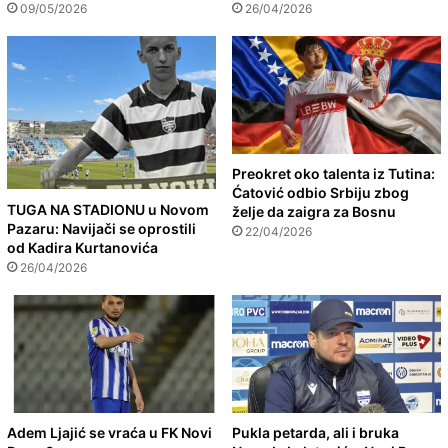
09/05/2026
26/04/2026
Preokret oko talenta iz Tutina:
Ćatović odbio Srbiju zbog
TUGA NA STADIONU u Novom
želje da zaigra za Bosnu
Pazaru: Navijači se oprostili
22/04/2026
od Kadira Kurtanovića
26/04/2026
Adem Ljajić se vraća u FK Novi
Pukla petarda, ali i bruka