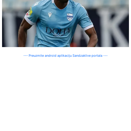
--- Preuzmite android aplikaciju Sandzaklive portala ---