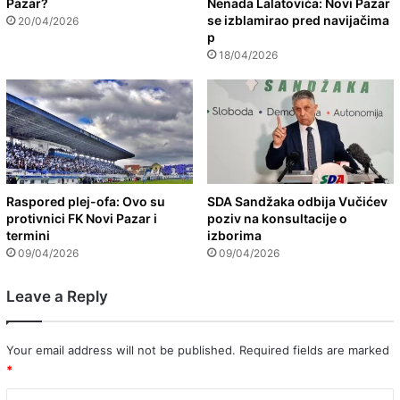
Pazar?
Nenada Lalatovića: Novi Pazar
se izblamirao pred navijačima
20/04/2026
p
18/04/2026
Raspored plej-ofa: Ovo su
SDA Sandžaka odbija Vučićev
protivnici FK Novi Pazar i
poziv na konsultacije o
termini
izborima
09/04/2026
09/04/2026
Leave a Reply
Your email address will not be published.
Required fields are marked
*