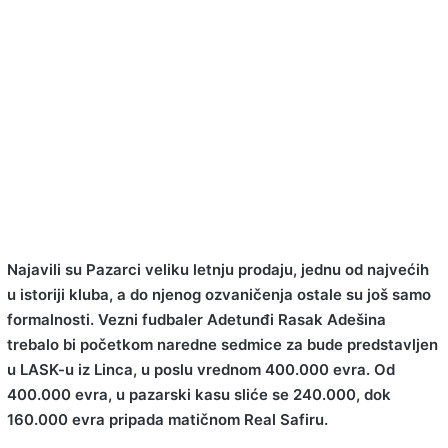
Najavili su Pazarci veliku letnju prodaju, jednu od najvećih
u istoriji kluba, a do njenog ozvaničenja ostale su još samo
formalnosti. Vezni fudbaler Adetunđi Rasak Adešina
trebalo bi početkom naredne sedmice za bude predstavljen
u LASK-u iz Linca, u poslu vrednom 400.000 evra. Od
400.000 evra, u pazarski kasu sliće se 240.000, dok
160.000 evra pripada matičnom Real Safiru.