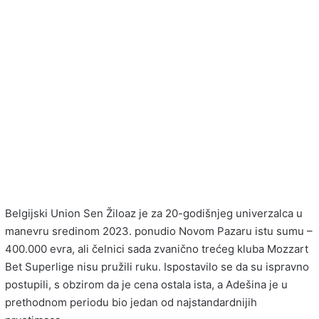
Belgijski Union Sen Žiloaz je za 20-godišnjeg univerzalca u
manevru sredinom 2023. ponudio Novom Pazaru istu sumu –
400.000 evra, ali čelnici sada zvanično trećeg kluba Mozzart
Bet Superlige nisu pružili ruku. Ispostavilo se da su ispravno
postupili, s obzirom da je cena ostala ista, a Adešina je u
prethodnom periodu bio jedan od najstandardnijih