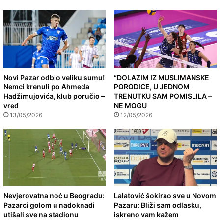
Novi Pazar odbio veliku sumu!
“DOLAZIM IZ MUSLIMANSKE
Nemci krenuli po Ahmeda
PORODICE, U JEDNOM
Hadžimujovića, klub poručio –
TRENUTKU SAM POMISLILA –
vred
NE MOGU
13/05/2026
12/05/2026
Nevjerovatna noć u Beogradu:
Lalatović šokirao sve u Novom
Pazarci golom u nadoknadi
Pazaru: Bliži sam odlasku,
utišali sve na stadionu
iskreno vam kažem