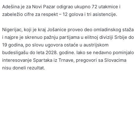
Adešina je za Novi Pazar odigrao ukupno 72 utakmice i
zabeležio cifre za respekt – 12 golova i tri asistencije.
Nigerijac, koji je kraj Jošanice proveo deo omladinskog staža
i najpre je skrenuo pažnju partijama u elitnoj diviziji Srbije do
19 godina, po slovu ugovora ostaće u austrijskom
budesligašu do leta 2028. godine. Iako se nedavno pominjalo
interesovanje Spartaka iz Trnave, pregovori sa Slovacima
nisu doneli rezultat.