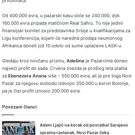
prvotimaca.
Od 400.000 evra, u pazarski kasu sliće se 240.000, dok
160.000 evra pripada matičnom Real Safiru. To nije jedini
finansijski bonitet za predstavnika Srbije u kvalifikacijama za
Ligu konferencija, kojem će naredna prodaja neumornog
Afrikanca doneti još 10 odsto od sume uplaćene LASK-u.
Gledaju kroz novčanu prizmu,
Adešina
je Pazarcima doneo
najveći profit do sada. Crvena zvezda je prošlog leta platila
za
Ebenezera Anana
više – 550.000 evra, ali je pre toga Novi
Pazar za njegovu slobodu izdvojio 350.000 u korist Bolonje,
pa je čist profit iznosio 200.000 evra.
Povezani članci
Adem Ljajić na korak od povratka! Sarajevo
sprema rastanak, Novi Pazar čeka