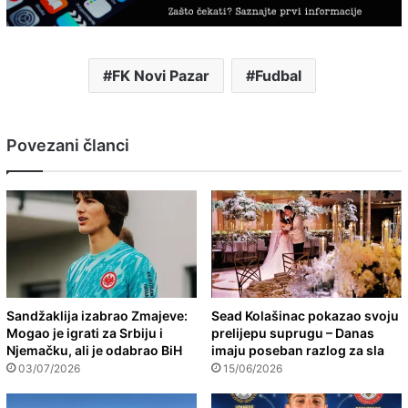
FK Novi Pazar
Fudbal
Povezani članci
Sandžaklija izabrao Zmajeve:
Sead Kolašinac pokazao svoju
Mogao je igrati za Srbiju i
prelijepu suprugu – Danas
Njemačku, ali je odabrao BiH
imaju poseban razlog za sla
03/07/2026
15/06/2026