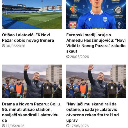
Otišao Lalatović, FK Novi
Evropski mediji bruje o
Pazar dobio novog trenera
Ahmedu Hadžimujoviću: “Novi
Vidić iz Novog Pazara” zaludio
30/05/2026
skaut
29/05/2026
Drama u Novom Pazaru: Gol u
“Navijači mu skandirali da
95. minuti utišao stadion,
ostane, a sada je Lalatović
navijači skandirali Lalatoviću
otvoreno rekao šta traži od
da
uprav
17/05/2026
17/05/2026