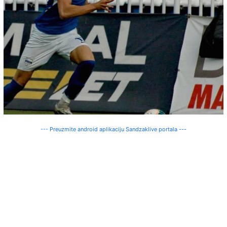
--- Preuzmite android aplikaciju Sandzaklive portala ---