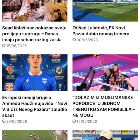
Sead Kolašinac pokazao svoju
Otišao Lalatović, FK Novi
prelijepu suprugu – Danas
Pazar dobio novog trenera
imaju poseban razlog za sla
30/05/2026
15/06/2026
Evropski mediji bruje o
“DOLAZIM IZ MUSLIMANSKE
Ahmedu Hadžimujoviću: “Novi
PORODICE, U JEDNOM
Vidić iz Novog Pazara” zaludio
TRENUTKU SAM POMISLILA –
skaut
NE MOGU
29/05/2026
12/05/2026