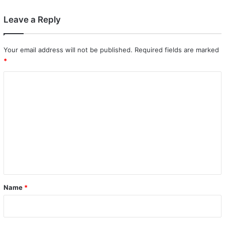
Leave a Reply
Your email address will not be published.
Required fields are marked
*
C
o
m
m
e
n
t
*
Name
*