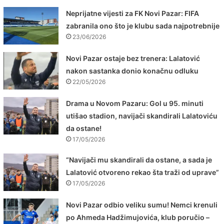
Neprijatne vijesti za FK Novi Pazar: FIFA
zabranila ono što je klubu sada najpotrebnije
23/06/2026
Novi Pazar ostaje bez trenera: Lalatović
nakon sastanka donio konačnu odluku
22/05/2026
Drama u Novom Pazaru: Gol u 95. minuti
utišao stadion, navijači skandirali Lalatoviću
da ostane!
17/05/2026
“Navijači mu skandirali da ostane, a sada je
Lalatović otvoreno rekao šta traži od uprave”
17/05/2026
Novi Pazar odbio veliku sumu! Nemci krenuli
po Ahmeda Hadžimujovića, klub poručio –