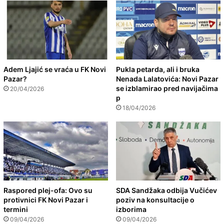
Adem Ljajić se vraća u FK Novi
Pukla petarda, ali i bruka
Pazar?
Nenada Lalatovića: Novi Pazar
se izblamirao pred navijačima
20/04/2026
p
18/04/2026
Raspored plej-ofa: Ovo su
SDA Sandžaka odbija Vučićev
protivnici FK Novi Pazar i
poziv na konsultacije o
termini
izborima
09/04/2026
09/04/2026