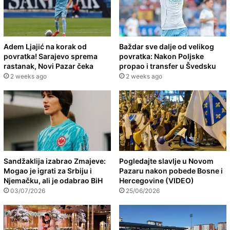
Adem Ljajić na korak od
Baždar sve dalje od velikog
povratka! Sarajevo sprema
povratka: Nakon Poljske
rastanak, Novi Pazar čeka
propao i transfer u Švedsku
2 weeks ago
2 weeks ago
Sandžaklija izabrao Zmajeve:
Pogledajte slavlje u Novom
Mogao je igrati za Srbiju i
Pazaru nakon pobede Bosne i
Njemačku, ali je odabrao BiH
Hercegovine (VIDEO)
03/07/2026
25/06/2026