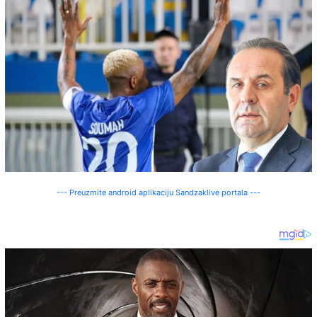
--- Preuzmite android aplikaciju Sandzaklive portala ---