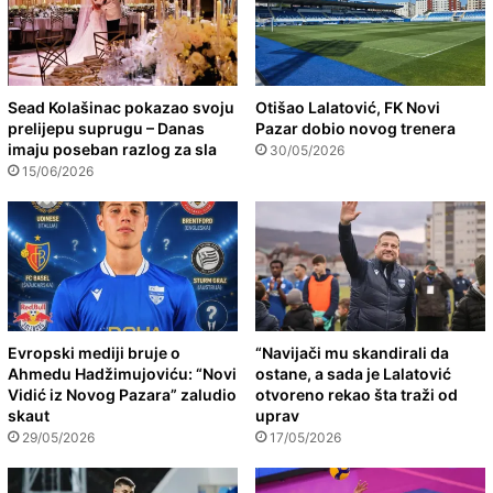
Sead Kolašinac pokazao svoju
Otišao Lalatović, FK Novi
prelijepu suprugu – Danas
Pazar dobio novog trenera
imaju poseban razlog za sla
30/05/2026
15/06/2026
Evropski mediji bruje o
“Navijači mu skandirali da
Ahmedu Hadžimujoviću: “Novi
ostane, a sada je Lalatović
Vidić iz Novog Pazara” zaludio
otvoreno rekao šta traži od
skaut
uprav
29/05/2026
17/05/2026