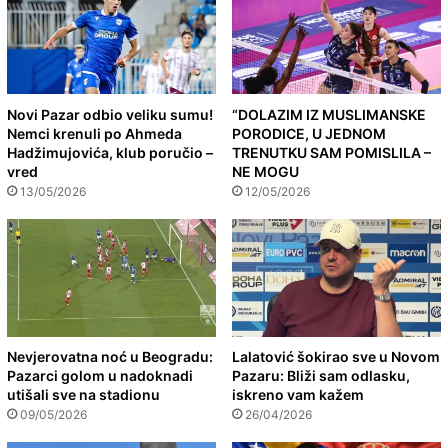
Novi Pazar odbio veliku sumu!
“DOLAZIM IZ MUSLIMANSKE
Nemci krenuli po Ahmeda
PORODICE, U JEDNOM
Hadžimujovića, klub poručio –
TRENUTKU SAM POMISLILA –
vred
NE MOGU
13/05/2026
12/05/2026
Nevjerovatna noć u Beogradu:
Lalatović šokirao sve u Novom
Pazarci golom u nadoknadi
Pazaru: Bliži sam odlasku,
utišali sve na stadionu
iskreno vam kažem
09/05/2026
26/04/2026