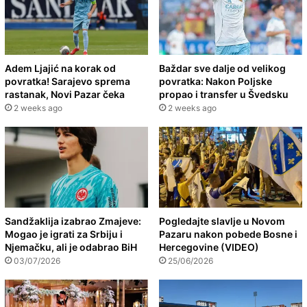
Adem Ljajić na korak od
Baždar sve dalje od velikog
povratka! Sarajevo sprema
povratka: Nakon Poljske
rastanak, Novi Pazar čeka
propao i transfer u Švedsku
2 weeks ago
2 weeks ago
Sandžaklija izabrao Zmajeve:
Pogledajte slavlje u Novom
Mogao je igrati za Srbiju i
Pazaru nakon pobede Bosne i
Njemačku, ali je odabrao BiH
Hercegovine (VIDEO)
03/07/2026
25/06/2026