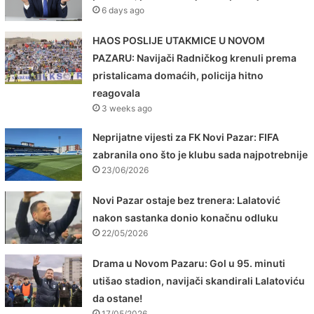
6 days ago
HAOS POSLIJE UTAKMICE U NOVOM
PAZARU: Navijači Radničkog krenuli prema
pristalicama domaćih, policija hitno
reagovala
3 weeks ago
Neprijatne vijesti za FK Novi Pazar: FIFA
zabranila ono što je klubu sada najpotrebnije
23/06/2026
Novi Pazar ostaje bez trenera: Lalatović
nakon sastanka donio konačnu odluku
22/05/2026
Drama u Novom Pazaru: Gol u 95. minuti
utišao stadion, navijači skandirali Lalatoviću
da ostane!
17/05/2026