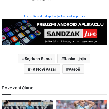
Preuzmite android aplikaciju Sandzaklive portala
Sejduba Suma
Rasim Ljajić
FK Novi Pazar
Pasoš
Povezani članci