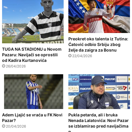
Preokret oko talenta iz Tutina:
Ćatović odbio Srbiju zbog
TUGA NA STADIONU u Novom
želje da zaigra za Bosnu
Pazaru: Navijači se oprostili
22/04/2026
od Kadira Kurtanovića
26/04/2026
Adem Ljajić se vraća u FK Novi
Pukla petarda, ali i bruka
Pazar?
Nenada Lalatovića: Novi Pazar
se izblamirao pred navijačima
20/04/2026
p