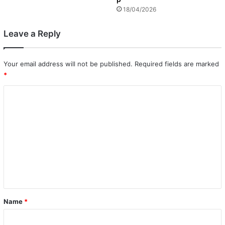
18/04/2026
Leave a Reply
Your email address will not be published.
Required fields are marked
*
C
o
m
m
e
n
t
*
Name
*