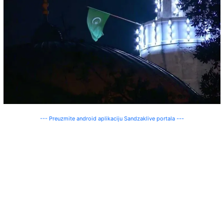
--- Preuzmite android aplikaciju Sandzaklive portala ---