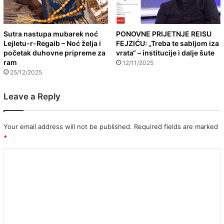
Sutra nastupa mubarek noć
PONOVNE PRIJETNJE REISU
Lejletu-r-Regaib – Noć želja i
FEJZIĆU: „Treba te sabljom iza
početak duhovne pripreme za
vrata“ – institucije i dalje šute
ram
12/11/2025
25/12/2025
Leave a Reply
Your email address will not be published.
Required fields are marked
*
C
o
m
m
e