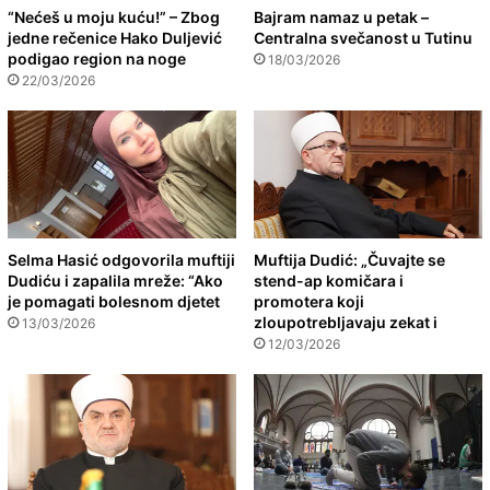
“Nećeš u moju kuću!” – Zbog
Bajram namaz u petak –
jedne rečenice Hako Duljević
Centralna svečanost u Tutinu
podigao region na noge
18/03/2026
22/03/2026
Selma Hasić odgovorila muftiji
Muftija Dudić: „Čuvajte se
Dudiću i zapalila mreže: “Ako
stend-ap komičara i
je pomagati bolesnom djetet
promotera koji
zloupotrebljavaju zekat i
13/03/2026
12/03/2026