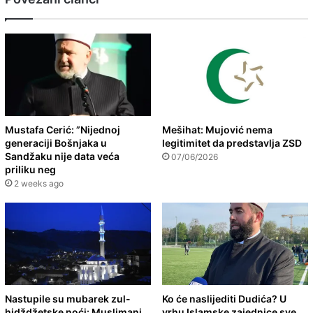
Mustafa Cerić: ”Nijednoj
Mešihat: Mujović nema
generaciji Bošnjaka u
legitimitet da predstavlja ZSD
Sandžaku nije data veća
07/06/2026
priliku neg
2 weeks ago
Nastupile su mubarek zul-
Ko će naslijediti Dudića? U
hidždžetske noći: Muslimani
vrhu Islamske zajednice sve