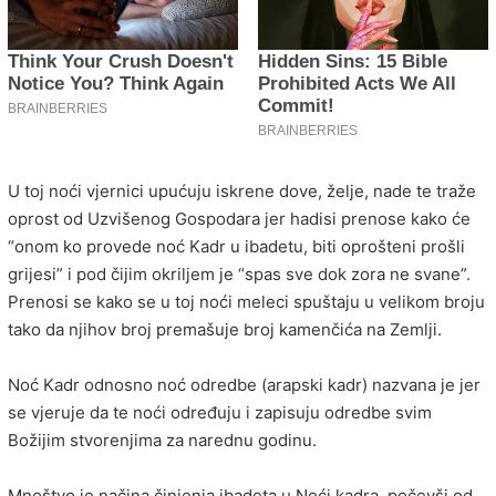
U toj noći vjernici upućuju iskrene dove, želje, nade te traže
oprost od Uzvišenog Gospodara jer hadisi prenose kako će
“onom ko provede noć Kadr u ibadetu, biti oprošteni prošli
grijesi” i pod čijim okriljem je “spas sve dok zora ne svane”.
Prenosi se kako se u toj noći meleci spuštaju u velikom broju
tako da njihov broj premašuje broj kamenčića na Zemlji.
Noć Kadr odnosno noć odredbe (arapski kadr) nazvana je jer
se vjeruje da te noći određuju i zapisuju odredbe svim
Božijim stvorenjima za narednu godinu.
Mnoštvo je načina činjenja ibadeta u Noći kadra, počevši od