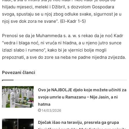
hiljadu mjeseci, meleki i Džibril, s dozvolom Gospodara
svoga, spustaju se u njoj zbog odluke svake, sigurnost je u
njoj sve dok zora ne svane”. (El-Kadr 1-5)
Prenosi se da je Muhammeda s. a. w. s rekao da je noć Kadr
“vedra i blaga noć, ni vruća ni hladna, a u njeno jutro sunce
izlazi slabo i rumeno”, kako bi je vjernici bolje mogli
prepoznati, a sve do zore sa neba ne padne nijedna zvijezda.
Povezani članci
Ovo je NAJBOLJE djelo koje možete učiniti za
svoje umrle u Ramazanu – Nije Jasin, a ni
hatma
14/03/2026
Dječak išao na teraviju, presrela ga grupa