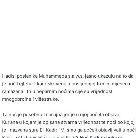
Hadisi poslanika Muhammeda s.a.w.s. jasno ukazuju na to da
je noć Lejletu-l-kadr skrivena u posljednjoj trećini mjeseca
ramazana i to u neparnim noćima čije su vrijednosti
mnogobrojne i višestruke.
Ta noć je posebno značajna jer je u njoj počela objava
Kur’ana u kojem je opisana stvarna vrijednost te noći po kojoj
je i nazvana sura El-Kadr: “Mi smo ga počeli objavljivati u noći
Kadr, a šta ti misliš šta je noć Kadr? Noć Kadr je bolja od