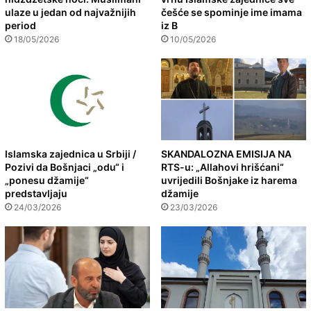
ulaze u jedan od najvažnijih
češće se spominje ime imama
period
iz B
18/05/2026
10/05/2026
Islamska zajednica u Srbiji /
SKANDALOZNA EMISIJA NA
Pozivi da Bošnjaci „odu“ i
RTS-u: „Allahovi hrišćani“
„ponesu džamije“
uvrijedili Bošnjake iz harema
predstavljaju
džamije
24/03/2026
23/03/2026