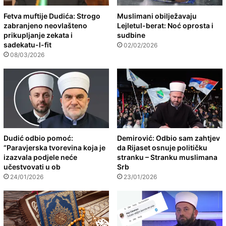
Fetva muftije Dudića: Strogo
Muslimani obilježavaju
zabranjeno neovlašteno
Lejletul-berat: Noć oprosta i
prikupljanje zekata i
sudbine
sadekatu-l-fit
02/02/2026
08/03/2026
Dudić odbio pomoć:
Demirović: Odbio sam zahtjev
“Paravjerska tvorevina koja je
da Rijaset osnuje političku
izazvala podjele neće
stranku – Stranku muslimana
učestvovati u ob
Srb
24/01/2026
23/01/2026