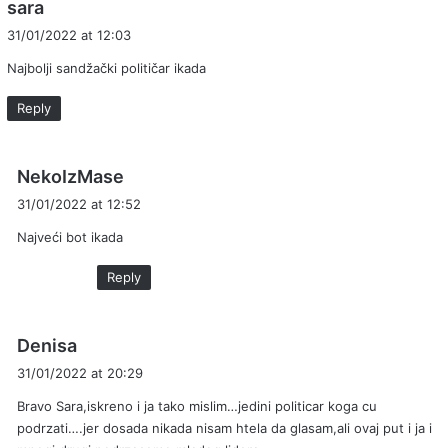
s
sara
a
31/01/2022 at 12:03
y
Najbolji sandžački političar ikada
s
:
Reply
s
NekoIzMase
a
31/01/2022 at 12:52
y
Najveći bot ikada
s
:
Reply
s
Denisa
a
31/01/2022 at 20:29
y
Bravo Sara,iskreno i ja tako mislim…jedini politicar koga cu
s
podrzati….jer dosada nikada nisam htela da glasam,ali ovaj put i ja i
: