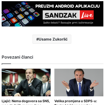
Usame Zukorlić
Povezani članci
Ljajić: Nema dogovora sa SNS,
Velika promjena u SDPS-u: