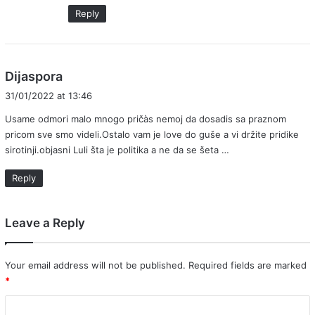
Reply
s
Dijaspora
a
31/01/2022 at 13:46
y
Usame odmori malo mnogo pričàs nemoj da dosadis sa praznom
s
pricom sve smo videli.Ostalo vam je love do guše a vi držite pridike
:
sirotinji.objasni Luli šta je politika a ne da se šeta …
Reply
Leave a Reply
Your email address will not be published.
Required fields are marked
*
C