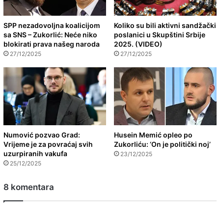
SPP nezadovoljna koalicijom
Koliko su bili aktivni sandžački
sa SNS – Zukorlić: Neće niko
poslanici u Skupštini Srbije
blokirati prava našeg naroda
2025. (VIDEO)
27/12/2025
27/12/2025
Numović pozvao Grad:
Husein Memić opleo po
Vrijeme je za povraćaj svih
Zukorliću: ‘On je politički noj’
uzurpiranih vakufa
23/12/2025
25/12/2025
8 komentara