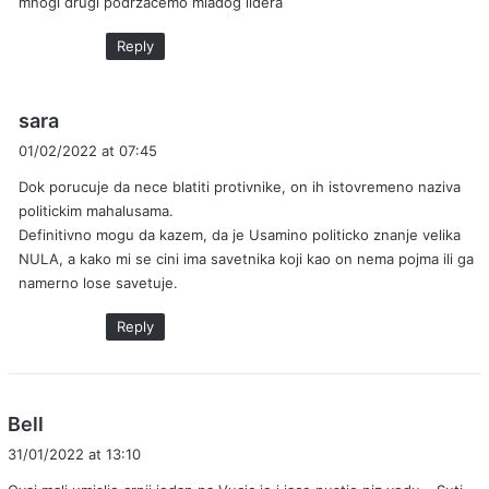
mnogi drugi podrzacemo mladog lidera
Reply
s
sara
a
01/02/2022 at 07:45
y
Dok porucuje da nece blatiti protivnike, on ih istovremeno naziva
s
politickim mahalusama.
:
Definitivno mogu da kazem, da je Usamino politicko znanje velika
NULA, a kako mi se cini ima savetnika koji kao on nema pojma ili ga
namerno lose savetuje.
Reply
s
Bell
a
31/01/2022 at 13:10
y