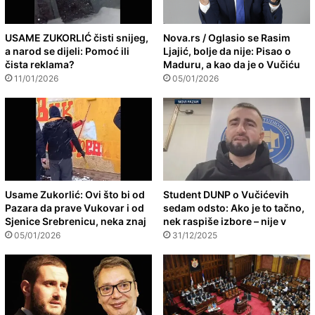
USAME ZUKORLIĆ čisti snijeg,
Nova.rs / Oglasio se Rasim
a narod se dijeli: Pomoć ili
Ljajić, bolje da nije: Pisao o
čista reklama?
Maduru, a kao da je o Vučiću
11/01/2026
05/01/2026
Usame Zukorlić: Ovi što bi od
Student DUNP o Vučićevih
Pazara da prave Vukovar i od
sedam odsto: Ako je to tačno,
Sjenice Srebrenicu, neka znaj
nek raspiše izbore – nije v
05/01/2026
31/12/2025