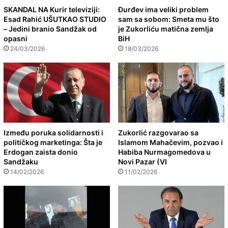
SKANDAL NA Kurir televiziji:
Đurđev ima veliki problem
Esad Rahić UŠUTKAO STUDIO
sam sa sobom: Smeta mu što
– Jedini branio Sandžak od
je Zukorliću matična zemlja
opasni
BiH
24/03/2026
18/03/2026
Između poruka solidarnosti i
Zukorlić razgovarao sa
političkog marketinga: Šta je
Islamom Mahačevim, pozvao i
Erdogan zaista donio
Habiba Nurmagomedova u
Sandžaku
Novi Pazar (VI
14/02/2026
11/02/2026