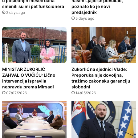
u poslednjih mesec dana
Rasim Ljajić se povukao,
smenili su mi pet funkcionera
poznato ko je novi
predsjednik
2 days ago
5 days ago
MINISTAR ZUKORLIĆ
Zukorlić na sjednici Vlade:
ZAHVALIO VUČIĆU: Lično
Preporuka nije dovoljna,
intervencija ispravila
tražimo zakonsku garanciju
nepravdu prema Mirsadi
slobodni
07/07/2026
14/05/2026