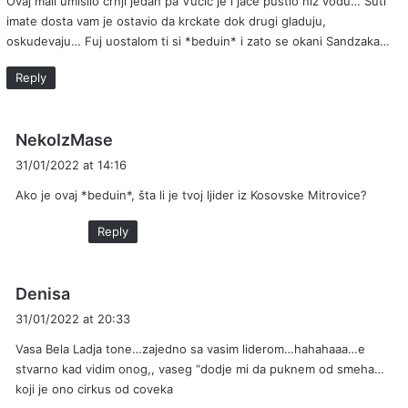
Ovaj mali umislio crnji jedan pa Vucic je i jace pustio niz vodu… Suti
s
imate dosta vam je ostavio da krckate dok drugi gladuju,
:
oskudevaju… Fuj uostalom ti si *beduin* i zato se okani Sandzaka…
Reply
s
NekoIzMase
a
31/01/2022 at 14:16
y
Ako je ovaj *beduin*, šta li je tvoj ljider iz Kosovske Mitrovice?
s
:
Reply
s
Denisa
a
31/01/2022 at 20:33
y
Vasa Bela Ladja tone…zajedno sa vasim liderom…hahahaaa…e
s
stvarno kad vidim onog,, vaseg “dodje mi da puknem od smeha…
:
koji je ono cirkus od coveka