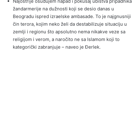
Najoštrije osuđujem napad i pokušaj ubistva pripadnika
žandarmerije na dužnosti koji se desio danas u
Beogradu ispred izraelske ambasade. To je najgnusniji
čin terora, kojim neko želi da destabilizuje situaciju u
zemlji i regionu što apsolutno nema nikakve veze sa
religijom i verom, a naročito ne sa Islamom koji to
kategorički zabranjuje – naveo je Đerlek.