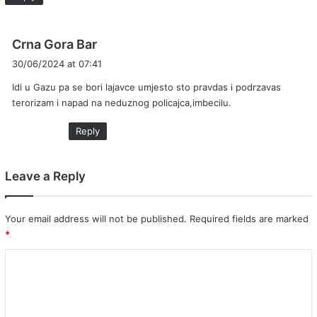
s
Crna Gora Bar
a
30/06/2024 at 07:41
y
Idi u Gazu pa se bori lajavce umjesto sto pravdas i podrzavas
s
terorizam i napad na neduznog policajca,imbecilu.
:
Reply
Leave a Reply
Your email address will not be published.
Required fields are marked
*
C
o
m