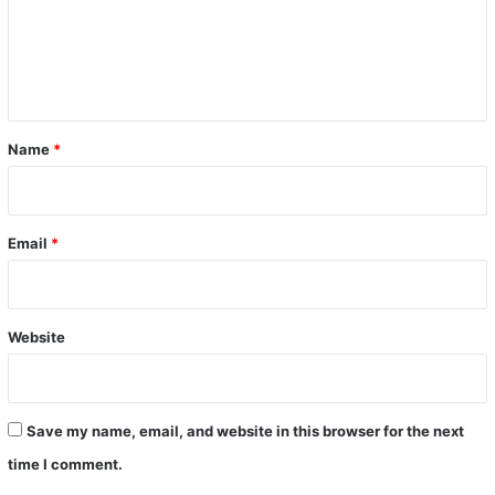
m
e
n
t
*
Name
*
Email
*
Website
Save my name, email, and website in this browser for the next
time I comment.