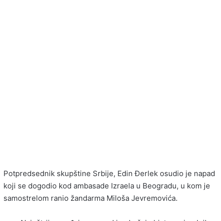
Potpredsednik skupštine Srbije, Edin Đerlek osudio je napad
koji se dogodio kod ambasade Izraela u Beogradu, u kom je
samostrelom ranio žandarma Miloša Jevremovića.