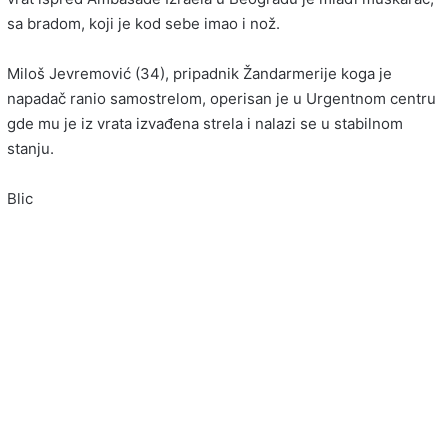
sa bradom, koji je kod sebe imao i nož.
Miloš Jevremović (34), pripadnik Žandarmerije koga je
napadač ranio samostrelom, operisan je u Urgentnom centru
gde mu je iz vrata izvađena strela i nalazi se u stabilnom
stanju.
Blic