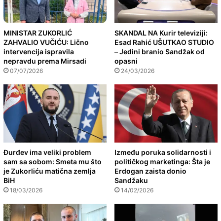
MINISTAR ZUKORLIĆ
SKANDAL NA Kurir televiziji:
ZAHVALIO VUČIĆU: Lično
Esad Rahić UŠUTKAO STUDIO
intervencija ispravila
– Jedini branio Sandžak od
nepravdu prema Mirsadi
opasni
07/07/2026
24/03/2026
Đurđev ima veliki problem
Između poruka solidarnosti i
sam sa sobom: Smeta mu što
političkog marketinga: Šta je
je Zukorliću matična zemlja
Erdogan zaista donio
BiH
Sandžaku
18/03/2026
14/02/2026