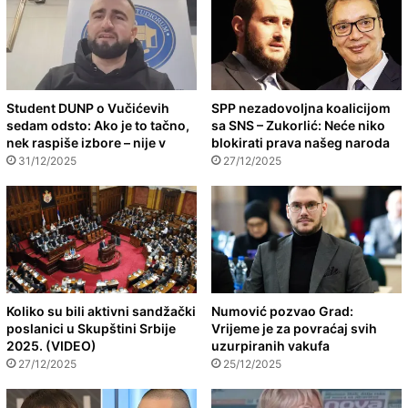
Student DUNP o Vučićevih
SPP nezadovoljna koalicijom
sedam odsto: Ako je to tačno,
sa SNS – Zukorlić: Neće niko
nek raspiše izbore – nije v
blokirati prava našeg naroda
31/12/2025
27/12/2025
Koliko su bili aktivni sandžački
Numović pozvao Grad:
poslanici u Skupštini Srbije
Vrijeme je za povraćaj svih
2025. (VIDEO)
uzurpiranih vakufa
27/12/2025
25/12/2025