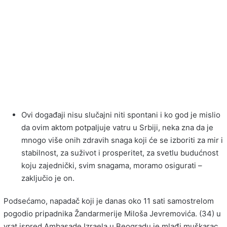
Ovi događaji nisu slučajni niti spontani i ko god je mislio
da ovim aktom potpaljuje vatru u Srbiji, neka zna da je
mnogo više onih zdravih snaga koji će se izboriti za mir i
stabilnost, za suživot i prosperitet, za svetlu budućnost
koju zajednički, svim snagama, moramo osigurati –
zaključio je on.
Podsećamo, napadač koji je danas oko 11 sati samostrelom
pogodio pripadnika Žandarmerije Miloša Jevremovića. (34) u
vrat ispred Ambasade Izraela u Beogradu je mlađi muškarac,