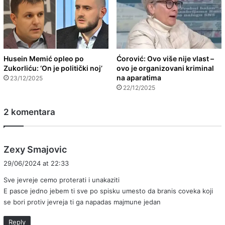
Husein Memić opleo po
Ćorović: Ovo više nije vlast –
Zukorliću: ‘On je politički noj’
ovo je organizovani kriminal
na aparatima
23/12/2025
22/12/2025
2 komentara
s
Zexy Smajovic
a
29/06/2024 at 22:33
y
Sve jevreje cemo proterati i unakaziti
s
E pasce jedno jebem ti sve po spisku umesto da branis coveka koji
:
se bori protiv jevreja ti ga napadas majmune jedan
Reply