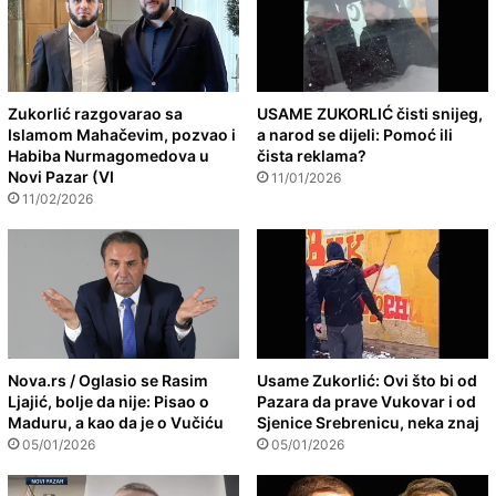
Zukorlić razgovarao sa
USAME ZUKORLIĆ čisti snijeg,
Islamom Mahačevim, pozvao i
a narod se dijeli: Pomoć ili
Habiba Nurmagomedova u
čista reklama?
Novi Pazar (VI
11/01/2026
11/02/2026
Nova.rs / Oglasio se Rasim
Usame Zukorlić: Ovi što bi od
Ljajić, bolje da nije: Pisao o
Pazara da prave Vukovar i od
Maduru, a kao da je o Vučiću
Sjenice Srebrenicu, neka znaj
05/01/2026
05/01/2026