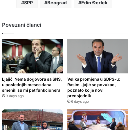
SPP
Beograd
Edin Đerlek
Povezani članci
Ljajić: Nema dogovora sa SNS,
Velika promjena u SDPS-u:
u poslednjih mesec dana
Rasim Ljajić se povukao,
smenili su mi pet funkcionera
poznato ko je novi
predsjednik
3 days ago
6 days ago