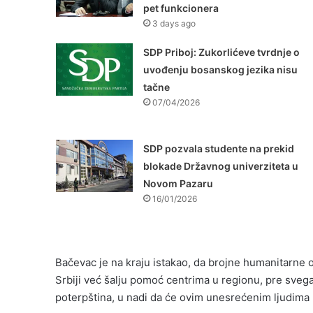
pet funkcionera
3 days ago
SDP Priboj: Zukorlićeve tvrdnje o
uvođenju bosanskog jezika nisu
tačne
07/04/2026
SDP pozvala studente na prekid
blokade Državnog univerziteta u
Novom Pazaru
16/01/2026
Bačevac je na kraju istakao, da brojne humanitarne
Srbiji već šalju pomoć centrima u regionu, pre svega
poterpština, u nadi da će ovim unesrećenim ljudima b