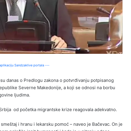
plikaciju Sandzaklive portala ---
i su danas o Predlogu zakona o potvrđivanju potpisanog
epublike Severne Makedonije, a koji se odnosi na borbu
govine ljudima.
Srbija od početka migrantske krize reagovala adekvatno.
i smeštaj i hranu i lekarsku pomoć – naveo je Bačevac. On je