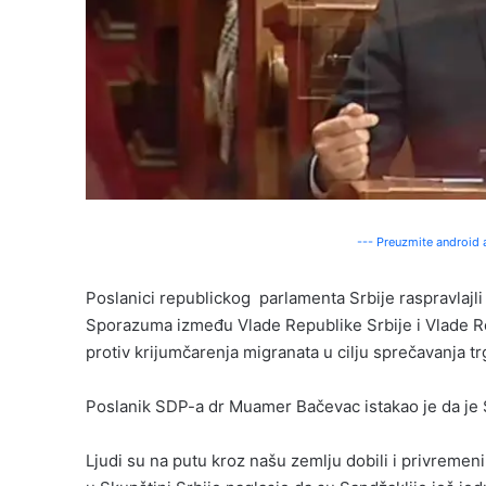
--- Preuzmite android a
Poslanici republickog parlamenta Srbije raspravlajl
Sporazuma između Vlade Republike Srbije i Vlade R
protiv krijumčarenja migranata u cilju sprečavanja tr
Poslanik SDP-a dr Muamer Bačevac istakao je da je 
Ljudi su na putu kroz našu zemlju dobili i privremen