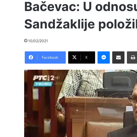
Bačevac: U odnos
Sandžaklije položi
10/02/2021
Messenger
Pošalji preko E-Maila
Facebook
X