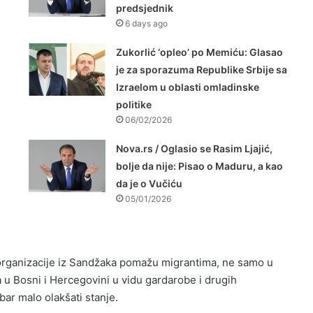
predsjednik
6 days ago
Zukorlić ‘opleo’ po Memiću: Glasao
je za sporazuma Republike Srbije sa
Izraelom u oblasti omladinske
politike
06/02/2026
Nova.rs / Oglasio se Rasim Ljajić,
bolje da nije: Pisao o Maduru, a kao
da je o Vučiću
05/01/2026
 organizacije iz Sandžaka pomažu migrantima, ne samo u
 u Bosni i Hercegovini u vidu gardarobe i drugih
ar malo olakšati stanje.