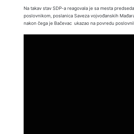
Na takav stav SDP-a reagovala je sa mesta predsedav
poslovnikom, poslanica Saveza vojvođanskih Mađara E
nakon čega je Bačevac ukazao na povredu poslovni