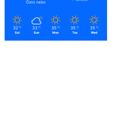
Čisto nebo
32
33
35
35
35
℃
℃
℃
℃
℃
Sat
Sun
Mon
Tue
Wed