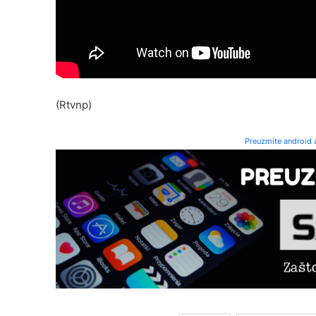
(Rtvnp)
Preuzmite android a