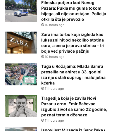
Filmska potjera kod Novog
Pazara: Pukla mu guma tokom
bijega, ali nije odustajao: Policija
otkrila šta je prevozio
10 hours ago
Zara ima torbu koja izgleda kao
luksuzni hit od nekoliko stotina
eura, a cena je prava sitnica – tri
boje već privlače pažnju
10 hours ago
Tuga u Rožajama: Mlada Samra
preselila na ahiret u 33. godini,
iza nje ostali suprug i maloljetna
kćerka
11 hours ago
Tragedija koja je zavila Novi
Pazar u crno: Emir Bačevac
izgubio život sa samo 22 godine,
poznat termin dženaze
11 hours ago
Ispovijest Mirsada iz Sandžaka /