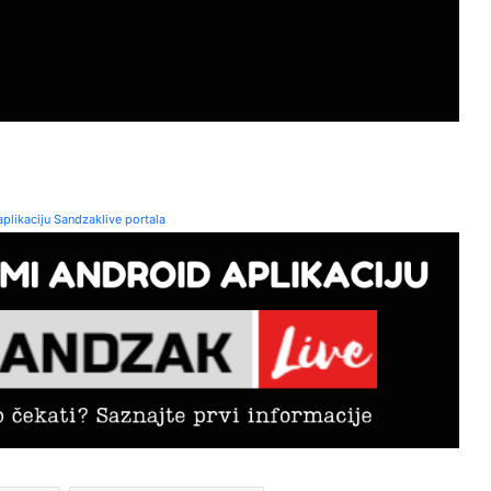
plikaciju Sandzaklive portala