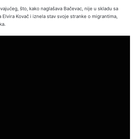
ajućeg, što, kako naglašava Bačevac, nije u skladu sa
lvira Kovač i iznela stav svoje stranke o migrantima,
ka.