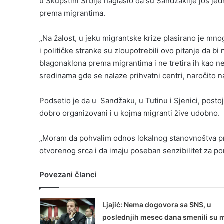
u Skupštini Srbije naglasio da su Sandžaklije još jed
prema migrantima.
„Na žalost, u jeku migrantske krize plasirano je mnog
i političke stranke su zloupotrebili ovo pitanje da bi
blagonaklona prema migrantima i ne tretira ih kao neku
sredinama gde se nalaze prihvatni centri, naročito 
Podsetio je da u Sandžaku, u Tutinu i Sjenici, postoj
dobro organizovani i u kojma migranti žive udobno.
„Moram da pohvalim odnos lokalnog stanovnoštva pr
otvorenog srca i da imaju poseban senzibilitet za p
Povezani članci
Ljajić: Nema dogovora sa SNS, u
poslednjih mesec dana smenili su 