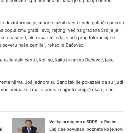
nom položile ispit humanosti i kada je u pitanju odnos
o dezinformacija, mnogo lažnih vesti i neki politički pokreti
 na populizmu gradili svoj rejting. Većina građana Srbije je
 opasnost, ali treba reći i da je niži prag tolerancije u
na severu naše zemlje”, rekao je Bačevac.
e azilantski centri, koji su, kako je naveo Bačevac, jako
ema njima. Još jednom su Sandžaklije pokazale da su ljudi
omoc onima koji ma je pomoć najpotrebnija,”rekao je on.
Velika promjena u SDPS-u: Rasim
mi
Ljajić se povukao, poznato ko je novi