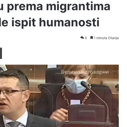
u prema migrantima
le ispit humanosti
0
1 minuta čitanja
Printaj