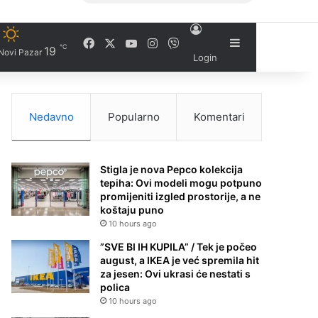
Facebook
X
YouTube
Instagram
Viber
Sidebar
℃
19
Novi Pazar
Login
Nedavno
Popularno
Komentari
Stigla je nova Pepco kolekcija
tepiha: Ovi modeli mogu potpuno
promijeniti izgled prostorije, a ne
koštaju puno
10 hours ago
”SVE BI IH KUPILA” / Tek je počeo
august, a IKEA je već spremila hit
za jesen: Ovi ukrasi će nestati s
polica
10 hours ago