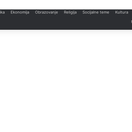
ika
Ekonomija
Obrazovanje
Religija
Socijalne teme
Kultura