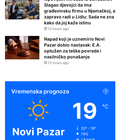
Slagao djevojci da ima
građevinsku firmu u Njemačkoj, a
zapravo radi u Lidlu: Sada ne zna
kako da joj kaže istinu
13 hours ago
Napad koji je uznemirio Novi
Pazar dobio nastavak: E.A.
optužen za teške povrede i
nasilničko ponašanje
13 hours ago
Vremenska prognoza
19
℃
Novi Pazar
32º - 19º
76%
1.8 km/h