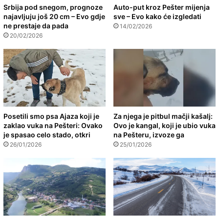
Srbija pod snegom, prognoze
Auto-put kroz Pešter mijenja
najavljuju još 20 cm – Evo gdje
sve – Evo kako će izgledati
ne prestaje da pada
14/02/2026
20/02/2026
Posetili smo psa Ajaza koji je
Za njega je pitbul mačji kašalj:
zaklao vuka na Pešteri: Ovako
Ovo je kangal, koji je ubio vuka
je spasao celo stado, otkri
na Pešteru, izvoze ga
26/01/2026
25/01/2026