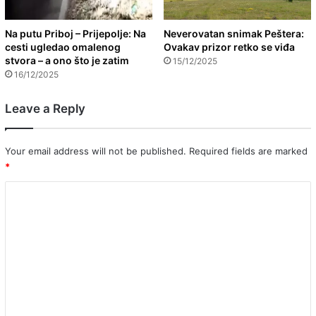
Na putu Priboj – Prijepolje: Na
Neverovatan snimak Peštera:
cesti ugledao omalenog
Ovakav prizor retko se viđa
stvora – a ono što je zatim
15/12/2025
16/12/2025
Leave a Reply
Your email address will not be published.
Required fields are marked
*
C
o
m
m
e
n