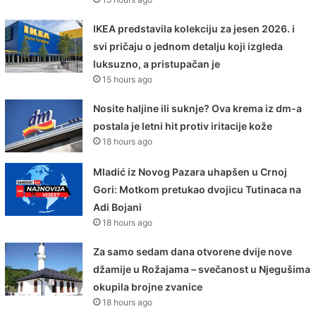
IKEA predstavila kolekciju za jesen 2026. i
svi pričaju o jednom detalju koji izgleda
luksuzno, a pristupačan je
15 hours ago
Nosite haljine ili suknje? Ova krema iz dm-a
postala je letni hit protiv iritacije kože
18 hours ago
Mladić iz Novog Pazara uhapšen u Crnoj
Gori: Motkom pretukao dvojicu Tutinaca na
Adi Bojani
18 hours ago
Za samo sedam dana otvorene dvije nove
džamije u Rožajama – svečanost u Njegušima
okupila brojne zvanice
18 hours ago