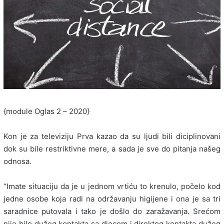
{module Oglas 2 – 2020}
Kon je za televiziju Prva kazao da su ljudi bili diciplinovani
dok su bile restriktivne mere, a sada je sve do pitanja našeg
odnosa.
“Imate situaciju da je u jednom vrtiću to krenulo, počelo kod
jedne osobe koja radi na održavanju higijene i ona je sa tri
saradnice putovala i tako je došlo do zaražavanja. Srećom
nije bilo dužeg kontakta sa djecom i direktog kontakta dužeg