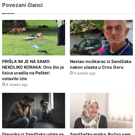
Povezani članci
PRIŠLA IM JE NA SAMO
Nestao muškarac iz Sandžaka
NEKOLIKO KORAKA: Ono što je
nakon ulaska u Crnu Goru
lisica uradila na Pešteri
4 weeks ago
ostavilo izle
4 weeks ago
Djevojka iz Sandžaka udala se
Sandžačka majka: Ručno sam