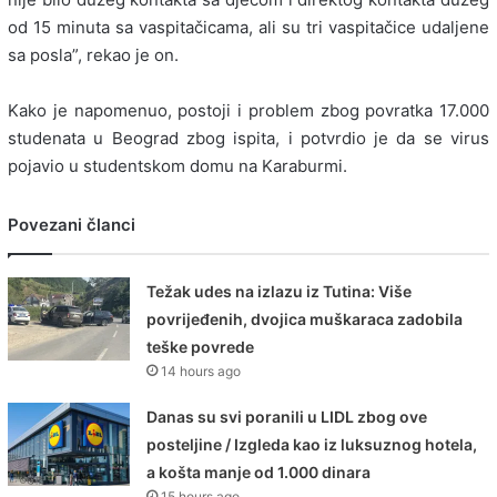
od 15 minuta sa vaspitačicama, ali su tri vaspitačice udaljene
sa posla”, rekao je on.
Kako je napomenuo, postoji i problem zbog povratka 17.000
studenata u Beograd zbog ispita, i potvrdio je da se virus
pojavio u studentskom domu na Karaburmi.
Povezani članci
Težak udes na izlazu iz Tutina: Više
povrijeđenih, dvojica muškaraca zadobila
teške povrede
14 hours ago
Danas su svi poranili u LIDL zbog ove
posteljine / Izgleda kao iz luksuznog hotela,
a košta manje od 1.000 dinara
15 hours ago