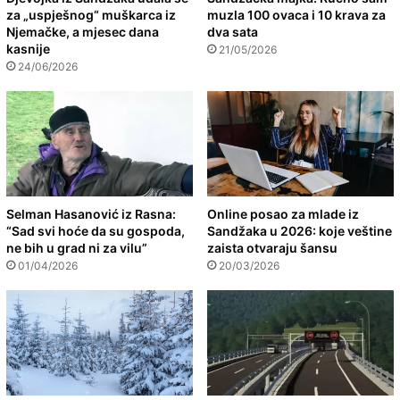
za „uspješnog“ muškarca iz
muzla 100 ovaca i 10 krava za
Njemačke, a mjesec dana
dva sata
kasnije
21/05/2026
24/06/2026
Selman Hasanović iz Rasna:
Online posao za mlade iz
“Sad svi hoće da su gospoda,
Sandžaka u 2026: koje veštine
ne bih u grad ni za vilu”
zaista otvaraju šansu
01/04/2026
20/03/2026