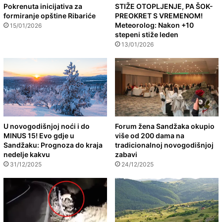
Pokrenuta inicijativa za
STIŽE OTOPLJENJE, PA ŠOK-
formiranje opštine Ribariće
PREOKRET S VREMENOM!
Meteorolog: Nakon +10
15/01/2026
stepeni stiže leden
13/01/2026
U novogodišnjoj noći i do
Forum žena Sandžaka okupio
MINUS 15! Evo gdje u
više od 200 dama na
Sandžaku: Prognoza do kraja
tradicionalnoj novogodišnjoj
nedelje kakvu
zabavi
31/12/2025
24/12/2025