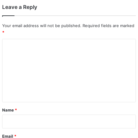
Leave a Reply
Your email address will not be published.
Required fields are marked
*
C
o
m
m
e
n
t
*
Name
*
Email
*