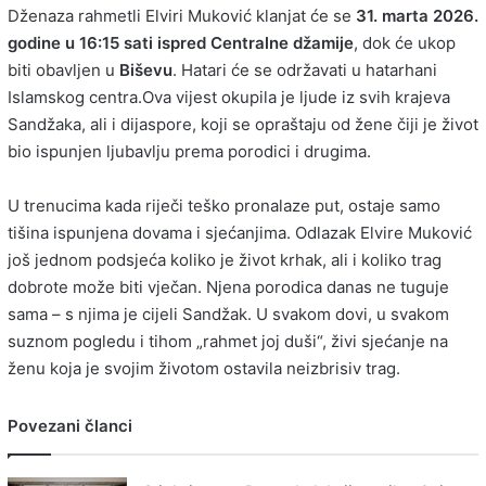
Dženaza rahmetli Elviri Muković klanjat će se
31. marta 2026.
godine u 16:15 sati ispred Centralne džamije
, dok će ukop
biti obavljen u
Biševu
. Hatari će se održavati u hatarhani
Islamskog centra.Ova vijest okupila je ljude iz svih krajeva
Sandžaka, ali i dijaspore, koji se opraštaju od žene čiji je život
bio ispunjen ljubavlju prema porodici i drugima.
U trenucima kada riječi teško pronalaze put, ostaje samo
tišina ispunjena dovama i sjećanjima. Odlazak Elvire Muković
još jednom podsjeća koliko je život krhak, ali i koliko trag
dobrote može biti vječan. Njena porodica danas ne tuguje
sama – s njima je cijeli Sandžak. U svakom dovi, u svakom
suznom pogledu i tihom „rahmet joj duši“, živi sjećanje na
ženu koja je svojim životom ostavila neizbrisiv trag.
Povezani članci