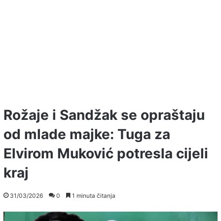
Rožaje i Sandžak se opraštaju
od mlade majke: Tuga za
Elvirom Muković potresla cijeli
kraj
31/03/2026
0
1 minuta čitanja