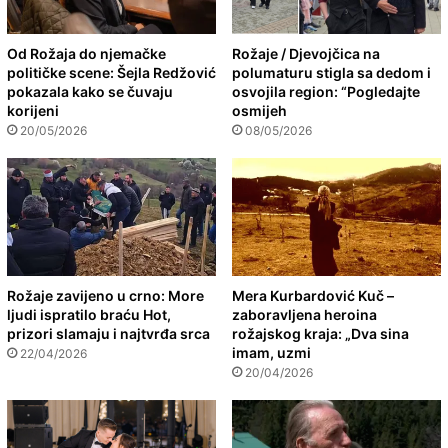
Od Rožaja do njemačke
Rožaje / Djevojčica na
političke scene: Šejla Redžović
polumaturu stigla sa dedom i
pokazala kako se čuvaju
osvojila region: “Pogledajte
korijeni
osmijeh
20/05/2026
08/05/2026
Rožaje zavijeno u crno: More
Mera Kurbardović Kuč –
ljudi ispratilo braću Hot,
zaboravljena heroina
prizori slamaju i najtvrđa srca
rožajskog kraja: „Dva sina
imam, uzmi
22/04/2026
20/04/2026