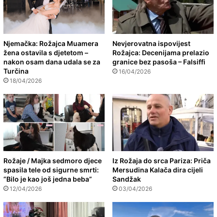
Njemačka: Rožajca Muamera
Nevjerovatna ispovijest
žena ostavila s djetetom –
Rožajca: Decenijama prelazio
nakon osam dana udala se za
granice bez pasoša – Falsiffi
Turčina
16/04/2026
18/04/2026
Rožaje / Majka sedmoro djece
Iz Rožaja do srca Pariza: Priča
spasila tele od sigurne smrti:
Mersudina Kalača dira cijeli
“Bilo je kao još jedna beba”
Sandžak
12/04/2026
03/04/2026