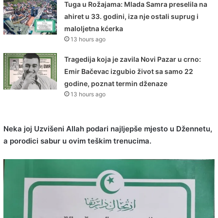
Tuga u Rožajama: Mlada Samra preselila na
ahiret u 33. godini, iza nje ostali suprug i
maloljetna kćerka
13 hours ago
Tragedija koja je zavila Novi Pazar u crno:
Emir Bačevac izgubio život sa samo 22
godine, poznat termin dženaze
13 hours ago
Neka joj Uzvišeni Allah podari najljepše mjesto u Džennetu,
a porodici sabur u ovim teškim trenucima.