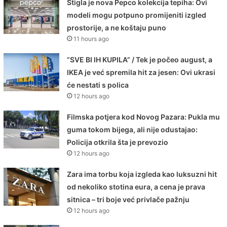
Stigla je nova Pepco kolekcija tepiha: Ovi
modeli mogu potpuno promijeniti izgled
prostorije, a ne koštaju puno
11 hours ago
”SVE BI IH KUPILA” / Tek je počeo august, a
IKEA je već spremila hit za jesen: Ovi ukrasi
će nestati s polica
12 hours ago
Filmska potjera kod Novog Pazara: Pukla mu
guma tokom bijega, ali nije odustajao:
Policija otkrila šta je prevozio
12 hours ago
Zara ima torbu koja izgleda kao luksuzni hit
od nekoliko stotina eura, a cena je prava
sitnica – tri boje već privlače pažnju
12 hours ago