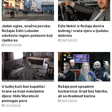
Jedan oglas, snažna poruka:
Edis Nokić iz Rožaja donira
Rožajac Edin Luboder
bubreg i vraća vjeru u ljudsku
oduševio region potezom koji
dobrotu
rijetko ko
29/12/2025
02/01/2026
U tuđoj kući bez kupatila i
Rožaje pod opsadom
hrane sa troje maloljetne
kockarnica: Grad bez fabrike,
djece: Hido Muratović
ali sa dvadeset kazina
pomogao poro
26/11/2025
12/12/2025