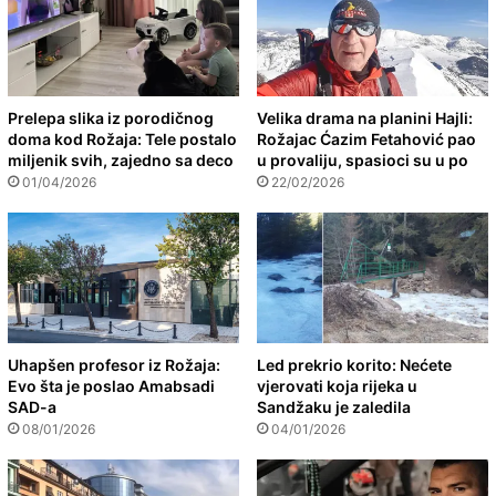
Prelepa slika iz porodičnog
Velika drama na planini Hajli:
doma kod Rožaja: Tele postalo
Rožajac Ćazim Fetahović pao
miljenik svih, zajedno sa deco
u provaliju, spasioci su u po
01/04/2026
22/02/2026
Uhapšen profesor iz Rožaja:
Led prekrio korito: Nećete
Evo šta je poslao Amabsadi
vjerovati koja rijeka u
SAD-a
Sandžaku je zaledila
08/01/2026
04/01/2026