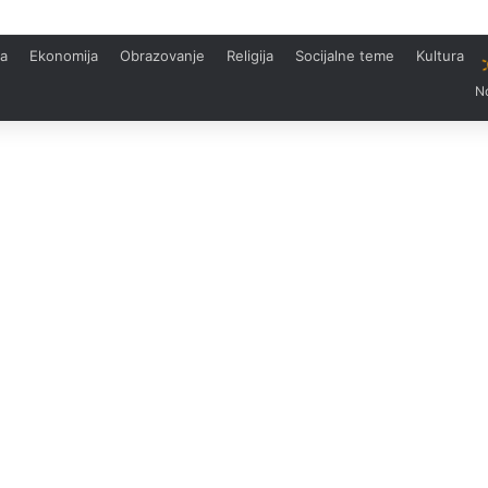
ka
Ekonomija
Obrazovanje
Religija
Socijalne teme
Kultura
N