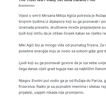
Vijest o smrti Mirsana Mikija Agića potresla je Roža
brojnim ljudima iz dijaspore koji su ga poznavali i po
iznenada preselio, društvene mreže preplavljene su
ljudi koji ističu da je otišao čovjek kakav se rijetko r
Miki Agić bio je mnogo više od poznatog frizera. Za
posebne energije koju je nosio sa sobom gdje god d
Ljudi koji su ga poznavali govore da je iza sebe uvije
čega danas cijeli grad tuguje kao za najbližim člano
Njegov životni put vodio ga je od Rožaja do Pariza, 
frizerstva. Radio je sa poznatim imenima i stekao re
prijatelji, uspjeh nikada nije promijenio.