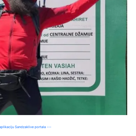
plikaciju Sandzaklive portala ---