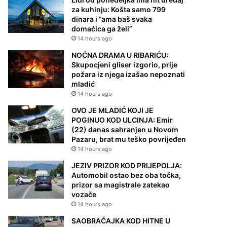
za kuhinju: Košta samo 799
dinara i ”ama baš svaka
domaćica ga želi”
14 hours ago
NOĆNA DRAMA U RIBARIĆU:
Skupocjeni gliser izgorio, prije
požara iz njega izašao nepoznati
mladić
14 hours ago
OVO JE MLADIĆ KOJI JE
POGINUO KOD ULCINJA: Emir
(22) danas sahranjen u Novom
Pazaru, brat mu teško povrijeđen
14 hours ago
JEZIV PRIZOR KOD PRIJEPOLJA:
Automobil ostao bez oba točka,
prizor sa magistrale zatekao
vozače
14 hours ago
SAOBRAĆAJKA KOD HITNE U