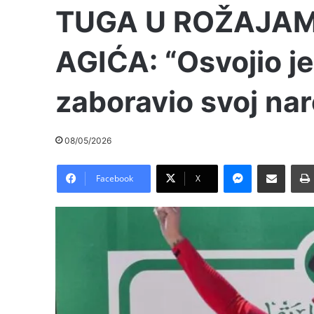
TUGA U ROŽAJAM
AGIĆA: “Osvojio je 
zaboravio svoj na
08/05/2026
Messenger
Pošalji preko E-Maila
Facebook
X