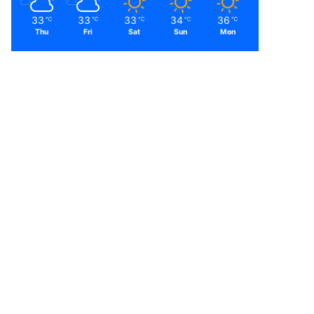
33
33
33
34
36
℃
℃
℃
℃
℃
Thu
Fri
Sat
Sun
Mon