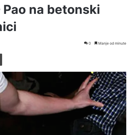
 Pao na betonski
ici
0
Manje od minute
Printaj