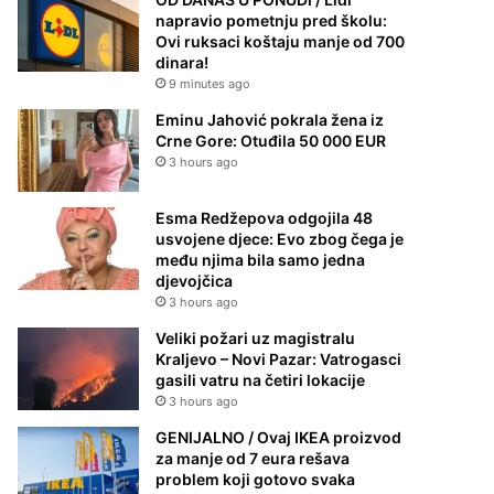
napravio pometnju pred školu:
Ovi ruksaci koštaju manje od 700
dinara!
9 minutes ago
Eminu Jahović pokrala žena iz
Crne Gore: Otuđila 50 000 EUR
3 hours ago
Esma Redžepova odgojila 48
usvojene djece: Evo zbog čega je
među njima bila samo jedna
djevojčica
3 hours ago
Veliki požari uz magistralu
Kraljevo – Novi Pazar: Vatrogasci
gasili vatru na četiri lokacije
3 hours ago
GENIJALNO / Ovaj IKEA proizvod
za manje od 7 eura rešava
problem koji gotovo svaka