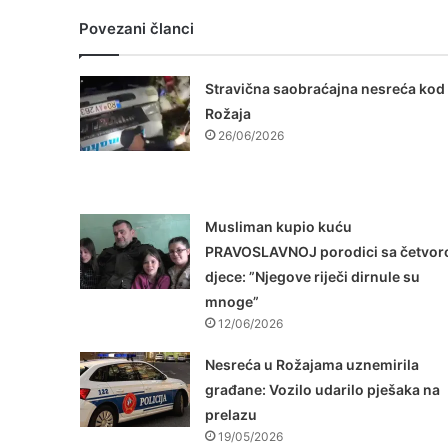
Povezani članci
Stravična saobraćajna nesreća kod
Rožaja
26/06/2026
Musliman kupio kuću
PRAVOSLAVNOJ porodici sa četvor
djece: ”Njegove riječi dirnule su
mnoge”
12/06/2026
Nesreća u Rožajama uznemirila
građane: Vozilo udarilo pješaka na
prelazu
19/05/2026