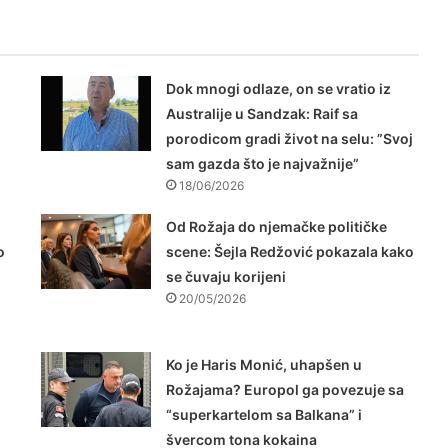
Dok mnogi odlaze, on se vratio iz
Australije u Sandzak: Raif sa
porodicom gradi život na selu: ”Svoj
sam gazda što je najvažnije”
18/06/2026
Od Rožaja do njemačke političke
o
scene: Šejla Redžović pokazala kako
se čuvaju korijeni
20/05/2026
Ko je Haris Monić, uhapšen u
Rožajama? Europol ga povezuje sa
“superkartelom sa Balkana” i
švercom tona kokaina