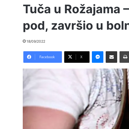
Tuča u Rožajama –
pod, završio u boln
18/09/2022
Messenger
Pošalji preko E-Maila
Facebook
X