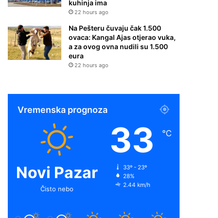
kuhinja ima
22 hours ago
Na Pešteru čuvaju čak 1.500
ovaca: Kangal Ajas otjerao vuka,
a za ovog ovna nudili su 1.500
eura
22 hours ago
Vremenska prognoza
33
℃
Novi Pazar
33º - 23º
28%
2.44 km/h
Čisto nebo