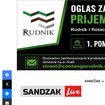
Facebook
X
SANDŽAK
Messenger
Pošalji preko E-Maila