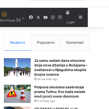
Facebook
X
YouTube
Instagram
Viber
Sidebar
℃
33
Novi Pazar
Login
Nedavno
Popularno
Komentari
Za samo sedam dana otvorene
dvije nove džamije u Rožajama –
svečanost u Njegušima okupila
brojne zvanice
34 seconds ago
Potpuna obustava saobraćaja
prema Tutinu: Evo kada nećete
moći proći ovom dionicom
3 minutes ago
OD DANAS U PONUDI / Lidl