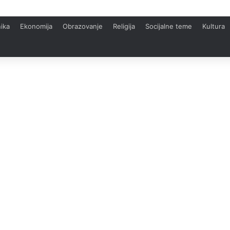
ika
Ekonomija
Obrazovanje
Religija
Socijalne teme
Kultura