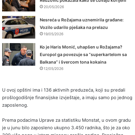
Redžović pokazala kako se čuvaju korijeni
20/05/2026
Nesreća u Rožajama uznemirila građane:
Vozilo udarilo pješaka na prelazu
19/05/2026
Ko je Haris Monić, uhapšen u Rožajama?
Europol ga povezuje sa “superkartelom sa
Balkana” i švercom tona kokaina
12/05/2026
U ovoj opštini ima i 136 aktivnih preduzeća, koji su predali
prošlogodišnje finansijske izvještaje, a imaju samo po jednog
zaposlenog.
Prema podacima Uprave za statistiku Monstat, u ovom gradu
je u junu bilo zaposleno ukupno 3.450 radnika, što je za oko