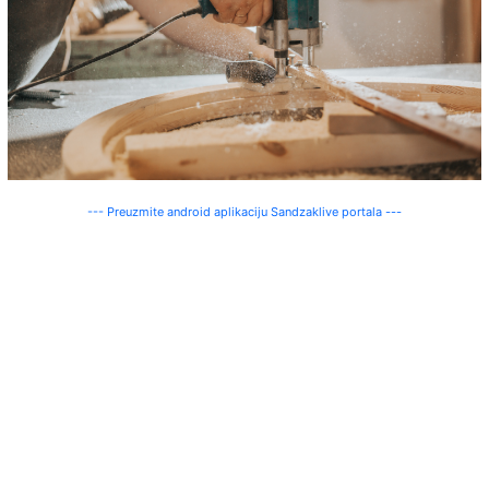
--- Preuzmite android aplikaciju Sandzaklive portala ---