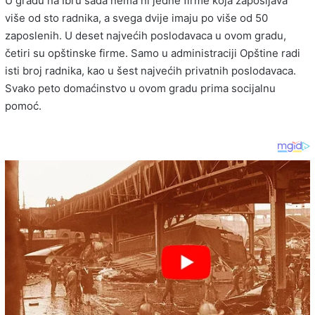
U gradu na Ibru sada nema ni jedne firme koja zapošljava
više od sto radnika, a svega dvije imaju po više od 50
zaposlenih. U deset najvećih poslodavaca u ovom gradu,
četiri su opštinske firme. Samo u administraciji Opštine radi
isti broj radnika, kao u šest najvećih privatnih poslodavaca.
Svako peto domaćinstvo u ovom gradu prima socijalnu
pomoć.