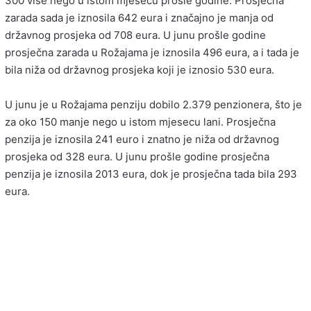
300 više nego u istom mjesecu prošle godine. Prosječna
zarada sada je iznosila 642 eura i značajno je manja od
državnog prosjeka od 708 eura. U junu prošle godine
prosječna zarada u Rožajama je iznosila 496 eura, a i tada je
bila niža od državnog prosjeka koji je iznosio 530 eura.
U junu je u Rožajama penziju dobilo 2.379 penzionera, što je
za oko 150 manje nego u istom mjesecu lani. Prosječna
penzija je iznosila 241 euro i znatno je niža od državnog
prosjeka od 328 eura. U junu prošle godine prosječna
penzija je iznosila 2013 eura, dok je prosječna tada bila 293
eura.