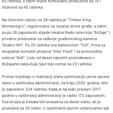
83 radnika, a zatim slijedi Komunalno preduzeće sa 78 i
Vodovod sa 45 radnika.
Na četvrtom mjestu sa 38 radnika je “Timber King
Montenegro”, registrovano za rezanje drvne građe, a zatim
sa po 28 zaposlenih slijede lokalna Radio televizija “Rožaje” i
privatno preduzeće za vađenje građevinskog kamena
“Kvatro-RH”. Po 25 radnika ima kamenolom “Tofi”, firma za
skupljanje šumskih plodova “Inter Food” i za proizvodnju
sokova “Aldi”. Listu od deset najvećih poslodavaca u
Rožajama zaključuje Sportski centar sa 23 radnika.
Prema izvještaju o realizaciji plana optimizacije javne uprave
samo u opštinskoj administraciji, na kraju 2020. godine, bilo
je zaposleno 224 radnika. Kada je taj plan pravljen 2017.
godine u opštinskoj administraciji je radilo 172 zaposlenih.
Ova brojka je trebala biti smanjena za deset odsto, ali je
povećana za 30 odsto. U opštinskim javnim ustanovama radi