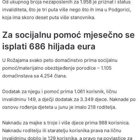
Od ukupnog broja nezaposlenih za 1.958 je priznat i status
invaliditeta, što je tri puta više nego što ih ima u Podgorici,
koja ima skoro deset puta više stanovnika.
Za socijalnu pomoć mjesečno se
isplati 686 hiljada eura
U Rožajama svako peto domaćinstvo prima socijalnu
pomoć/materijalno obezbjeđenje porodice – 1.105
domaćinstava sa 4.254 člana.
Dodatak za njegu i pomoć prima 1.061 korisnik, ličnu
invalidninu 149, a dječji dodatak za 3.349 djece. Naknade po
osnovu rođenja djeteta u junu je imalo 218 roditelja.
Naknadu za majke s troje i više djece prima 988 korisnica.
Naknadu roditelju ili staratelju korisnika prava na ličnu
invalidninu dobilo je 129 korisnika, a pravo na povlastice za