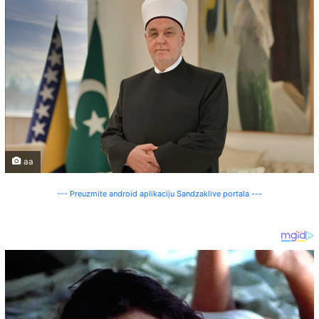
aa
--- Preuzmite android aplikaciju Sandzaklive portala ---