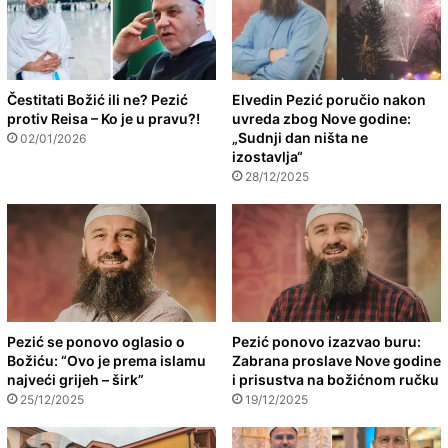
Čestitati Božić ili ne? Pezić
Elvedin Pezić poručio nakon
protiv Reisa – Ko je u pravu?!
uvreda zbog Nove godine:
„Sudnji dan ništa ne
02/01/2026
izostavlja“
28/12/2025
Pezić se ponovo oglasio o
Pezić ponovo izazvao buru:
Božiću: “Ovo je prema islamu
Zabrana proslave Nove godine
najveći grijeh – širk”
i prisustva na božićnom ručku
25/12/2025
19/12/2025