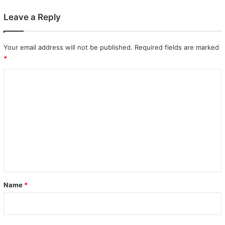
Leave a Reply
Your email address will not be published.
Required fields are marked
*
C
o
m
m
e
n
t
*
Name
*