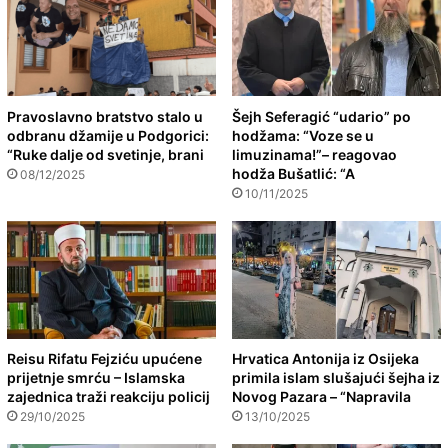
Pravoslavno bratstvo stalo u
Šejh Seferagić “udario” po
odbranu džamije u Podgorici:
hodžama: “Voze se u
“Ruke dalje od svetinje, brani
limuzinama!”– reagovao
hodža Bušatlić: “A
08/12/2025
10/11/2025
Reisu Rifatu Fejziću upućene
Hrvatica Antonija iz Osijeka
prijetnje smrću – Islamska
primila islam slušajući šejha iz
zajednica traži reakciju policij
Novog Pazara – “Napravila
29/10/2025
13/10/2025