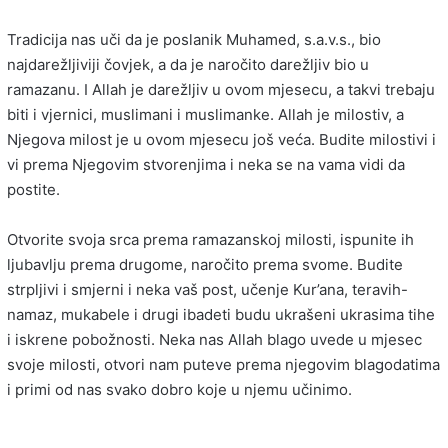
Tradicija nas uči da je poslanik Muhamed, s.a.v.s., bio
najdarežljiviji čovjek, a da je naročito darežljiv bio u
ramazanu. I Allah je darežljiv u ovom mjesecu, a takvi trebaju
biti i vjernici, muslimani i muslimanke. Allah je milostiv, a
Njegova milost je u ovom mjesecu još veća. Budite milostivi i
vi prema Njegovim stvorenjima i neka se na vama vidi da
postite.
Otvorite svoja srca prema ramazanskoj milosti, ispunite ih
ljubavlju prema drugome, naročito prema svome. Budite
strpljivi i smjerni i neka vaš post, učenje Kur’ana, teravih-
namaz, mukabele i drugi ibadeti budu ukrašeni ukrasima tihe
i iskrene pobožnosti. Neka nas Allah blago uvede u mjesec
svoje milosti, otvori nam puteve prema njegovim blagodatima
i primi od nas svako dobro koje u njemu učinimo.