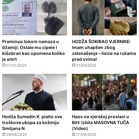
Preminuo tokom namaza u
HODŽA ŠOKIRAO VJERNIKE:
džamiji: Ostale mu cipele i
Imam uhapšen zbog
kišobran kao opomena koliko
zelenašenja – lisice na rukama
je smrt
pred svima!
07/10/2025
21/09/2025
Hodža Sumedin K. platio sve
Haos na vjerskoj proslavi u
troškove ukopa za košmiju
BiH: Izbila MASOVNA TUČA
Smiljana N.
(Video)
29/08/2025
17/08/2025