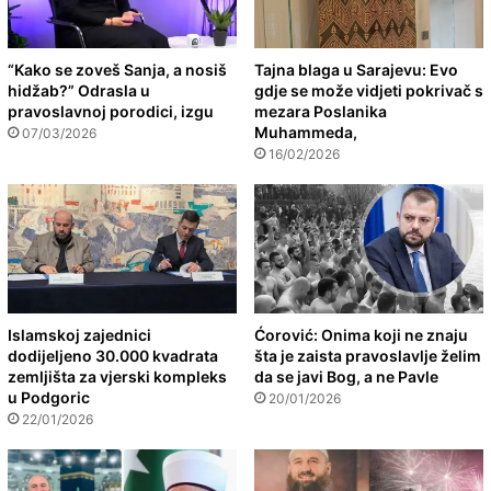
“Kako se zoveš Sanja, a nosiš
Tajna blaga u Sarajevu: Evo
hidžab?” Odrasla u
gdje se može vidjeti pokrivač s
pravoslavnoj porodici, izgu
mezara Poslanika
Muhammeda,
07/03/2026
16/02/2026
Islamskoj zajednici
Ćorović: Onima koji ne znaju
dodijeljeno 30.000 kvadrata
šta je zaista pravoslavlje želim
zemljišta za vjerski kompleks
da se javi Bog, a ne Pavle
u Podgoric
20/01/2026
22/01/2026