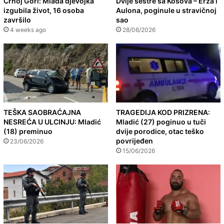
Crnoj Gori: Mlada djevojka
Dvije sestre sa Kosova – Erza i
izgubila život, 16 osoba
Aulona, poginule u stravičnoj
završilo
sao
4 weeks ago
28/06/2026
TEŠKA SAOBRAĆAJNA
TRAGEDIJA KOD PRIZRENA:
NESREĆA U ULCINJU: Mladić
Mladić (27) poginuo u tuči
(18) preminuo
dvije porodice, otac teško
povrijeđen
23/06/2026
15/06/2026