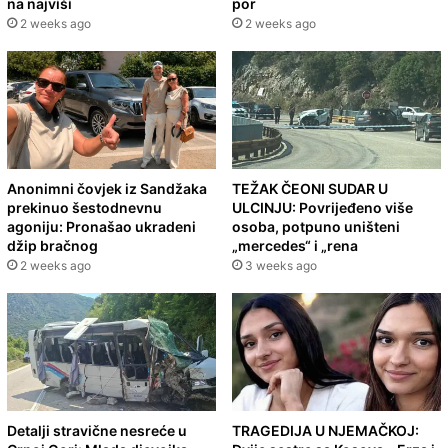
na najviši
por
2 weeks ago
2 weeks ago
Anonimni čovjek iz Sandžaka
TEŽAK ČEONI SUDAR U
prekinuo šestodnevnu
ULCINJU: Povrijeđeno više
agoniju: Pronašao ukradeni
osoba, potpuno uništeni
džip bračnog
„mercedes“ i „rena
2 weeks ago
3 weeks ago
Detalji stravične nesreće u
TRAGEDIJA U NJEMAČKOJ: