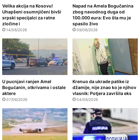
Velika akcija na Kosovu!
Napad na Amela Bogučanina
Uhapšeni osumnjičeni bivši
zbog navodnog duga od
srpski specijalci za ratne
100.000 eura: Evo šta mu je
zločine i
spasilo živo
14/06/2026
09/06/2026
U pucnjavi ranjen Amel
Krenuo da ukrade patike iz
Bogućanin, otkrivamo i ostale
džamije, nije znao ko je njihov
aktere
vlasnik: Potjera završila eks
07/06/2026
04/06/2026