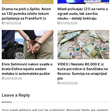
Drama na pisti u Splitu: Avion
Mladi policajac (21) se ranio u
sa 130 putnika izletio tokom
zgradi suda, tek završio
polijetanja za Frankfurt! (v
obuku – detalji šokiraju
16/05/2026
07/05/2026
Elvis Selimović nakon svađe u
VIDEO / Nestalo 80.000 € iz
brata Eldina ispalio sedam
kuće porodice iz Sandžaka na
metaka iz automatske puške
Kosovu: Sumnja na unaprijed
pla
04/05/2026
04/05/2026
Leave a Reply
Your email address will not be published.
Required fields are marked