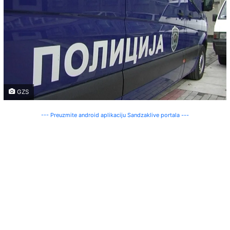
GZS
--- Preuzmite android aplikaciju Sandzaklive portala ---