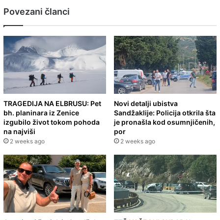
Povezani članci
TRAGEDIJA NA ELBRUSU: Pet
Novi detalji ubistva
bh. planinara iz Zenice
Sandžaklije: Policija otkrila šta
izgubilo život tokom pohoda
je pronašla kod osumnjičenih,
na najviši
por
2 weeks ago
2 weeks ago