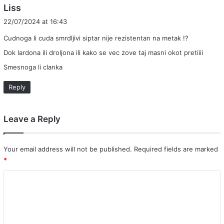
s
Liss
a
22/07/2024 at 16:43
y
Cudnoga li cuda smrdljivi siptar nije rezistentan na metak !?
s
:
Dok lardona ili droljona ili kako se vec zove taj masni okot pretiiii
Smesnoga li clanka
Reply
Leave a Reply
Your email address will not be published.
Required fields are marked
*
C
o
m
m