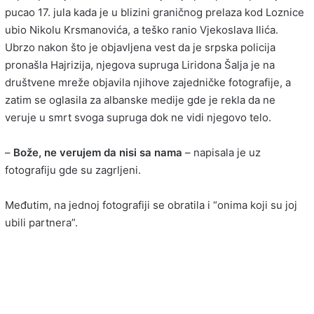
pucao 17. jula kada je u blizini graničnog prelaza kod Loznice
ubio Nikolu Krsmanovića, a teško ranio Vjekoslava Ilića.
Ubrzo nakon što je objavljena vest da je srpska policija
pronašla Hajrizija, njegova supruga Liridona Šalja je na
društvene mreže objavila njihove zajedničke fotografije, a
zatim se oglasila za albanske medije gde je rekla da ne
veruje u smrt svoga supruga dok ne vidi njegovo telo.
–
Bože, ne verujem da nisi sa nama
– napisala je uz
fotografiju gde su zagrljeni.
Međutim, na jednoj fotografiji se obratila i “onima koji su joj
ubili partnera”.