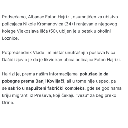
Podsećamo, Albanac Faton Hajrizi, osumnjičen za ubistvo
policajaca Nikole Krsmanovića (34) i ranjavanje njegovog
kolege Vjekoslava Ilića (50), ubijen je u petak u okolini
Loznice.
Potpredsednik Vlade i ministar unutrašnjih poslova Ivica
Dačić izjavio je da je likvidiran ubica policajca Faton Hajrizi.
Hajrizi je, prema našim informacijama,
pokušao je da
pobegne prema Banji Koviljači
, ali u tome nije uspeo, pa
se
sakrio u napušteni fabrički kompleks
, gde se godinama
kriju migranti iz Preševa, koji čekaju “vezu” za beg preko
Drine.