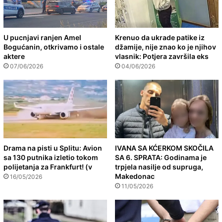
U pucnjavi ranjen Amel
Krenuo da ukrade patike iz
Bogućanin, otkrivamo i ostale
džamije, nije znao ko je njihov
aktere
vlasnik: Potjera završila eks
07/06/2026
04/06/2026
Drama na pisti u Splitu: Avion
IVANA SA KĆERKOM SKOČILA
sa 130 putnika izletio tokom
SA 6. SPRATA: Godinama je
polijetanja za Frankfurt! (v
trpjela nasilje od supruga,
Makedonac
16/05/2026
11/05/2026