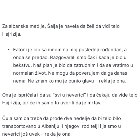
Za albanske medije, Šalja je navela da želi da vidi telo
Hajrizija.
Fatoni je bio sa mnom na moj poslednji rođendan, a
onda se predao. Razgovarali smo čak i kada je bio u
bekstvu. Naš plan je bio da zatrudnim i da se vratimo u
normalan život. Ne mogu da poverujem da ga danas
nema. Ne znam ko mu je punio glavu – rekla je ona.
Ona je ispričala i da su “svi u neverici” i da čekaju da vide telo
Hajrizija, jer će ih samo to uveriti da je mrtav.
Čula sam da treba da prođe dve nedelje da bi telo bilo
transportovano u Albaniju. I njegovi roditelji i ja smo u
neverici još uvek – rekla je ona.