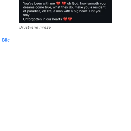
Drustvene mreže
Blic