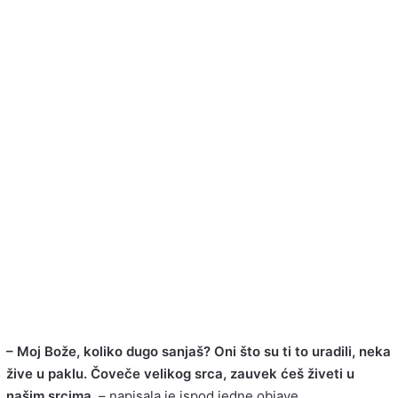
– Moj Bože, koliko dugo sanjaš? Oni što su ti to uradili, neka
žive u paklu. Čoveče velikog srca, zauvek ćeš živeti u
našim srcima
. – napisala je ispod jedne objave.