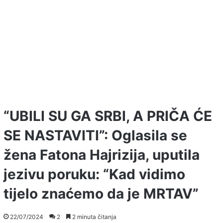
“UBILI SU GA SRBI, A PRIČA ĆE
SE NASTAVITI”: Oglasila se
žena Fatona Hajrizija, uputila
jezivu poruku: “Kad vidimo
tijelo znaćemo da je MRTAV”
22/07/2024
2
2 minuta čitanja