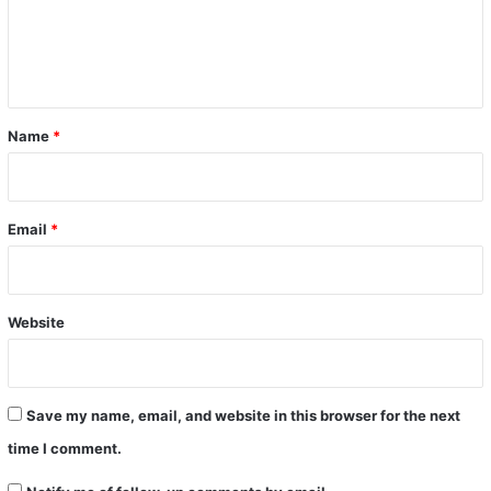
e
n
t
*
Name
*
Email
*
Website
Save my name, email, and website in this browser for the next
time I comment.