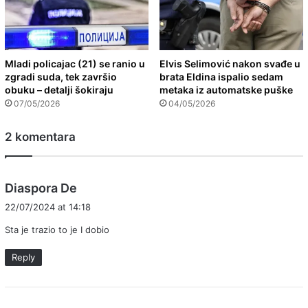
Mladi policajac (21) se ranio u
Elvis Selimović nakon svađe u
zgradi suda, tek završio
brata Eldina ispalio sedam
obuku – detalji šokiraju
metaka iz automatske puške
07/05/2026
04/05/2026
2 komentara
s
Diaspora De
a
22/07/2024 at 14:18
y
Sta je trazio to je I dobio
s
:
Reply