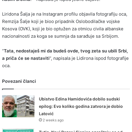
Liridona Šalja je na Instagram profilu objavila fotografiju oca,
Remzija Šalje koji je bioo pripadnik Oslobodilačke vojske
Kosova (OVK), koji je bio optužen za otmicu civila albanske
nacionalnosti za koga se sumnja da sarađuje sa Srbijom.
“
Tata, nedostaješ mi da budeš ovde, tvog zeta su ubili Srbi,
a priča će se nastaviti
“, napisala je Lidirona ispod fotografije
oca.
Povezani članci
Ubistvo Edina Hamidovića dobilo sudski
epilog: Evo koliko godina zatvora je dobio
Latović
2 weeks ago