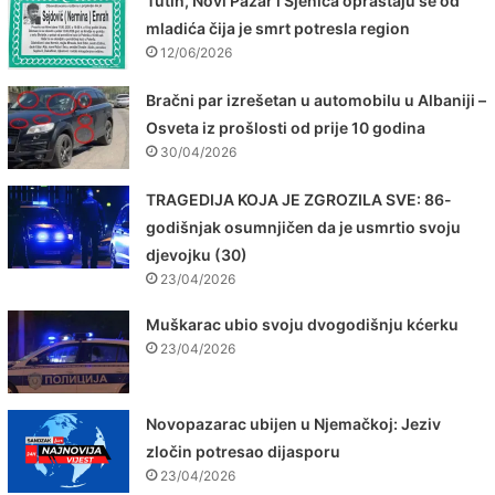
Tutin, Novi Pazar i Sjenica opraštaju se od
mladića čija je smrt potresla region
12/06/2026
Bračni par izrešetan u automobilu u Albaniji –
Osveta iz prošlosti od prije 10 godina
30/04/2026
TRAGEDIJA KOJA JE ZGROZILA SVE: 86-
godišnjak osumnjičen da je usmrtio svoju
djevojku (30)
23/04/2026
Muškarac ubio svoju dvogodišnju kćerku
23/04/2026
Novopazarac ubijen u Njemačkoj: Jeziv
zločin potresao dijasporu
23/04/2026