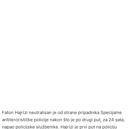
Faton Hajrizi neutralisan je od strane pripadnika Specijalne
antiterorističke policije nakon što je po drugi put, za 24 sata,
napao policijske službenike. Hajrizi je prvi put na policiju