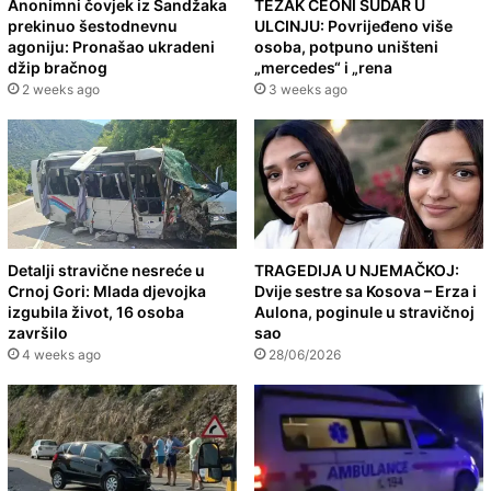
Anonimni čovjek iz Sandžaka
TEŽAK ČEONI SUDAR U
prekinuo šestodnevnu
ULCINJU: Povrijeđeno više
agoniju: Pronašao ukradeni
osoba, potpuno uništeni
džip bračnog
„mercedes“ i „rena
2 weeks ago
3 weeks ago
Detalji stravične nesreće u
TRAGEDIJA U NJEMAČKOJ:
Crnoj Gori: Mlada djevojka
Dvije sestre sa Kosova – Erza i
izgubila život, 16 osoba
Aulona, poginule u stravičnoj
završilo
sao
4 weeks ago
28/06/2026