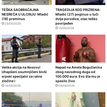
TEŠKA SAOBRAĆAJNA
TRAGEDIJA KOD PRIZRENA:
NESREĆA U ULCINJU: Mladić
Mladić (27) poginuo u tuči
(18) preminuo
dvije porodice, otac teško
povrijeđen
23/06/2026
15/06/2026
Velika akcija na Kosovu!
Napad na Amela Bogučanina
Uhapšeni osumnjičeni bivši
zbog navodnog duga od
srpski specijalci za ratne
100.000 eura: Evo šta mu je
zločine i
spasilo živo
14/06/2026
09/06/2026