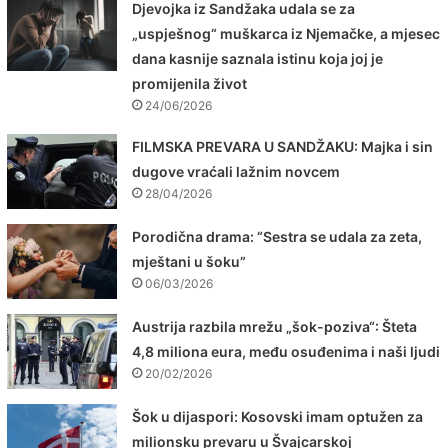
Djevojka iz Sandžaka udala se za
„uspješnog“ muškarca iz Njemačke, a mjesec
dana kasnije saznala istinu koja joj je
promijenila život
24/06/2026
FILMSKA PREVARA U SANDŽAKU: Majka i sin
dugove vraćali lažnim novcem
28/04/2026
Porodična drama: “Sestra se udala za zeta,
mještani u šoku”
06/03/2026
Austrija razbila mrežu „šok-poziva“: Šteta
4,8 miliona eura, među osuđenima i naši ljudi
20/02/2026
Šok u dijaspori: Kosovski imam optužen za
milionsku prevaru u Švajcarskoj