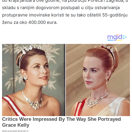
do kraja januara ove godine, na području Poreča i Zagreba, u
skladu s ranijim dogovorom postupali u cilju ostvarivanja
protupravne imovinske koristi te su tako oštetili 55-godišnju
ženu za oko 400.000 eura.