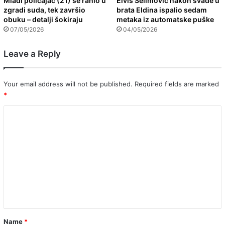
Mladi policajac (21) se ranio u
Elvis Selimović nakon svađe u
zgradi suda, tek završio
brata Eldina ispalio sedam
obuku – detalji šokiraju
metaka iz automatske puške
07/05/2026
04/05/2026
Leave a Reply
Your email address will not be published.
Required fields are marked
*
C
o
m
m
e
n
t
*
Name
*