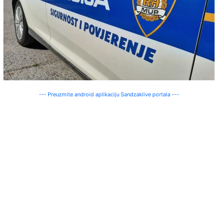
--- Preuzmite android aplikaciju Sandzaklive portala ---