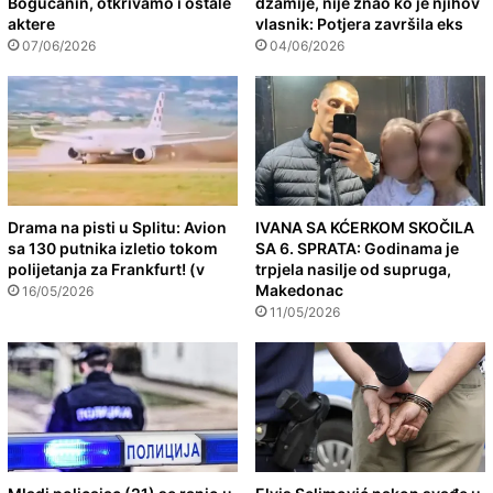
Bogućanin, otkrivamo i ostale
džamije, nije znao ko je njihov
aktere
vlasnik: Potjera završila eks
07/06/2026
04/06/2026
Drama na pisti u Splitu: Avion
IVANA SA KĆERKOM SKOČILA
sa 130 putnika izletio tokom
SA 6. SPRATA: Godinama je
polijetanja za Frankfurt! (v
trpjela nasilje od supruga,
Makedonac
16/05/2026
11/05/2026