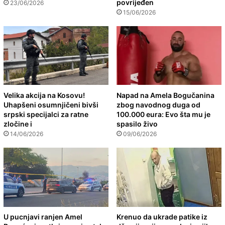
povrijeđen
23/06/2026
15/06/2026
Velika akcija na Kosovu!
Napad na Amela Bogučanina
Uhapšeni osumnjičeni bivši
zbog navodnog duga od
srpski specijalci za ratne
100.000 eura: Evo šta mu je
zločine i
spasilo živo
14/06/2026
09/06/2026
U pucnjavi ranjen Amel
Krenuo da ukrade patike iz