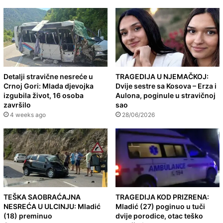
Detalji stravične nesreće u
TRAGEDIJA U NJEMAČKOJ:
Crnoj Gori: Mlada djevojka
Dvije sestre sa Kosova – Erza i
izgubila život, 16 osoba
Aulona, poginule u stravičnoj
završilo
sao
4 weeks ago
28/06/2026
TEŠKA SAOBRAĆAJNA
TRAGEDIJA KOD PRIZRENA:
NESREĆA U ULCINJU: Mladić
Mladić (27) poginuo u tuči
(18) preminuo
dvije porodice, otac teško