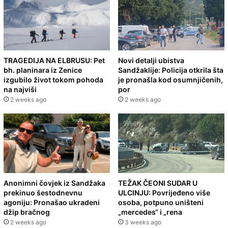
TRAGEDIJA NA ELBRUSU: Pet
Novi detalji ubistva
bh. planinara iz Zenice
Sandžaklije: Policija otkrila šta
izgubilo život tokom pohoda
je pronašla kod osumnjičenih,
na najviši
por
2 weeks ago
2 weeks ago
Anonimni čovjek iz Sandžaka
TEŽAK ČEONI SUDAR U
prekinuo šestodnevnu
ULCINJU: Povrijeđeno više
agoniju: Pronašao ukradeni
osoba, potpuno uništeni
džip bračnog
„mercedes“ i „rena
2 weeks ago
3 weeks ago