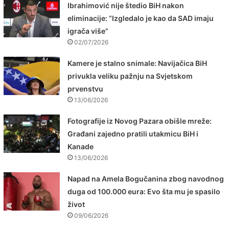
Ibrahimović nije štedio BiH nakon
eliminacije: “Izgledalo je kao da SAD imaju
igrača više”
02/07/2026
Kamere je stalno snimale: Navijačica BiH
privukla veliku pažnju na Svjetskom
prvenstvu
13/06/2026
Fotografije iz Novog Pazara obišle mreže:
Građani zajedno pratili utakmicu BiH i
Kanade
13/06/2026
Napad na Amela Bogučanina zbog navodnog
duga od 100.000 eura: Evo šta mu je spasilo
život
09/06/2026