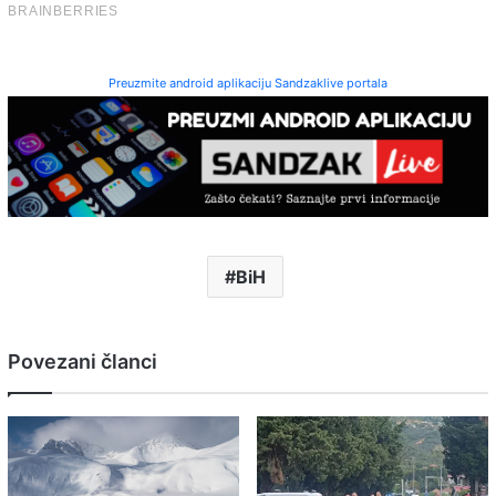
Preuzmite android aplikaciju Sandzaklive portala
BiH
Povezani članci