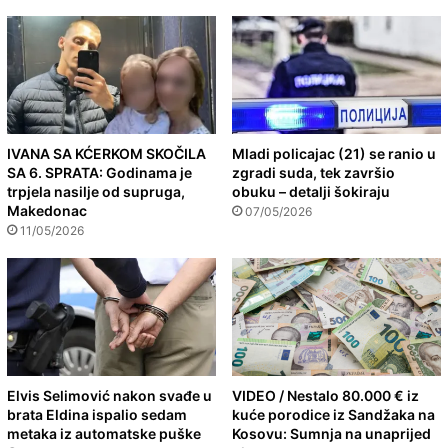
IVANA SA KĆERKOM SKOČILA
Mladi policajac (21) se ranio u
SA 6. SPRATA: Godinama je
zgradi suda, tek završio
trpjela nasilje od supruga,
obuku – detalji šokiraju
Makedonac
07/05/2026
11/05/2026
Elvis Selimović nakon svađe u
VIDEO / Nestalo 80.000 € iz
brata Eldina ispalio sedam
kuće porodice iz Sandžaka na
metaka iz automatske puške
Kosovu: Sumnja na unaprijed