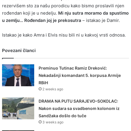
rezervišem sto za našu porodicu kako bismo proslavili njen
rođendan koji je u nedelju.
Mi nju sutra moramo da spustimo
u zemlju… Rođendan joj je prekosutra
– istakao je Damir.
Istakao je kako Amra i Elvis nisu bili ni u kakvoj vrsti odnosa.
Povezani članci
Preminuo Tutinac Ramiz Dreković:
Nekadašnji komandant 5. korpusa Armije
RBiH
2 weeks ago
DRAMA NA PUTU SARAJEVO–SOKOLAC:
Nakon sudara sa svadbenom kolonom iz
Sandžaka došlo do tuče
3 weeks ago