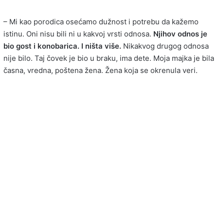
– Mi kao porodica osećamo dužnost i potrebu da kažemo
istinu. Oni nisu bili ni u kakvoj vrsti odnosa.
Njihov odnos je
bio gost i konobarica. I ništa više.
Nikakvog drugog odnosa
nije bilo. Taj čovek je bio u braku, ima dete. Moja majka je bila
časna, vredna, poštena žena. Žena koja se okrenula veri.