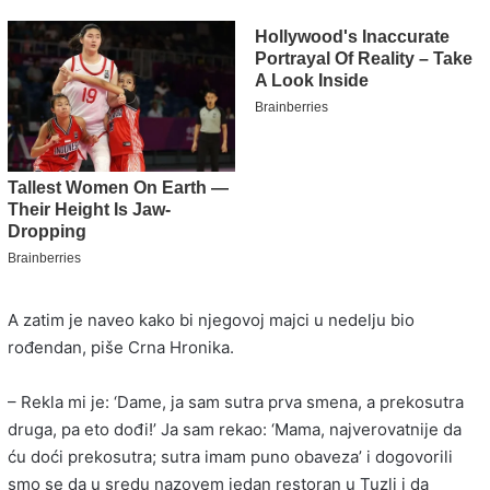
A zatim je naveo kako bi njegovoj majci u nedelju bio
rođendan, piše Crna Hronika.
– Rekla mi je: ‘Dame, ja sam sutra prva smena, a prekosutra
druga, pa eto dođi!’ Ja sam rekao: ‘Mama, najverovatnije da
ću doći prekosutra; sutra imam puno obaveza’ i dogovorili
smo se da u sredu nazovem jedan restoran u Tuzli i da