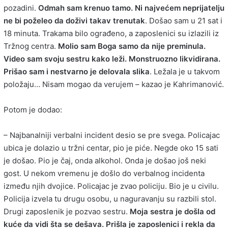
pozadini.
Odmah sam krenuo tamo. Ni najvećem neprijatelju
ne bi poželeo da doživi takav trenutak
. Došao sam u 21 sat i
18 minuta. Trakama bilo ograđeno, a zaposlenici su izlazili iz
Tržnog centra.
Molio sam Boga samo da nije preminula.
Video sam svoju sestru kako leži. Monstruozno likvidirana.
Prišao sam i nestvarno je delovala slika
. Ležala je u takvom
položaju… Nisam mogao da verujem – kazao je Kahrimanović.
Potom je dodao:
– Najbanalniji verbalni incident desio se pre svega. Policajac
ubica je dolazio u tržni centar, pio je piće. Negde oko 15 sati
je došao. Pio je čaj, onda alkohol. Onda je došao još neki
gost. U nekom vremenu je došlo do verbalnog incidenta
između njih dvojice. Policajac je zvao policiju. Bio je u civilu.
Policija izvela tu drugu osobu, u naguravanju su razbili stol.
Drugi zaposlenik je pozvao sestru.
Moja sestra je došla od
kuće da vidi šta se dešava. Prišla je zaposlenici i rekla da