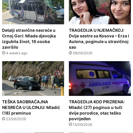
Detalji stravične nesreće u
TRAGEDIJA U NJEMAČKOJ:
Crnoj Gori: Mlada djevojka
Dvije sestre sa Kosova – Erza i
izgubila život, 16 osoba
Aulona, poginule u stravičnoj
završilo
sao
4 weeks ago
28/06/2026
TEŠKA SAOBRAĆAJNA
TRAGEDIJA KOD PRIZRENA:
NESREĆA U ULCINJU: Mladić
Mladić (27) poginuo u tuči
(18) preminuo
dvije porodice, otac teško
povrijeđen
23/06/2026
15/06/2026