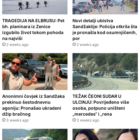
TRAGEDIJA NA ELBRUSU: Pet
Novi detalji ubistva
bh. planinara iz Zenice
Sandžaklije: Policija otkrila šta
izgubilo život tokom pohoda
je pronašla kod osumnjičenih,
na najviši
por
2 weeks ago
2 weeks ago
Anonimni čovjek iz Sandžaka
TEŽAK ČEONI SUDAR U
prekinuo šestodnevnu
ULCINJU: Povrijeđeno više
agoniju: Pronašao ukradeni
osoba, potpuno uništeni
džip bračnog
„mercedes“ i „rena
3 weeks ago
3 weeks ago