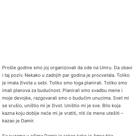
Prošle godine smo joj organizovali da ode na Umru. Da obavi
i taj poziv. Nekako u zadnjih par godina je procvetala. Toliko
je imala života u sebi. Toliko smo toga planirali. Toliko smo
imali planova za budućnost. Planirali smo svadbu mene i
moje devojke, razgovarali smo o budućim unucima. Svet mi
se srušio, uništio mi je život. Uništio mi je sve. Bilo koja
kazna koju dobije neće mi je vratiti, niti će mene utešiti –
kazao je Damir.
Sa suzama u očima Damir je rekao kako je Amra bila