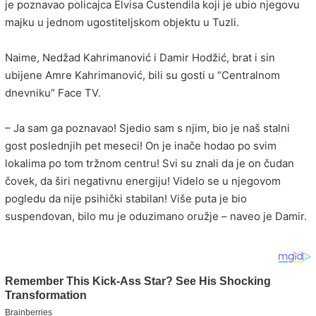
je poznavao policajca Elvisa Ćustendila koji je ubio njegovu
majku u jednom ugostiteljskom objektu u Tuzli.
Naime, Nedžad Kahrimanović i Damir Hodžić, brat i sin
ubijene Amre Kahrimanović, bili su gosti u “Centralnom
dnevniku” Face TV.
– Ja sam ga poznavao! Sjedio sam s njim, bio je naš stalni
gost poslednjih pet meseci! On je inače hodao po svim
lokalima po tom tržnom centru! Svi su znali da je on čudan
čovek, da širi negativnu energiju! Videlo se u njegovom
pogledu da nije psihički stabilan! Više puta je bio
suspendovan, bilo mu je oduzimano oružje – naveo je Damir.