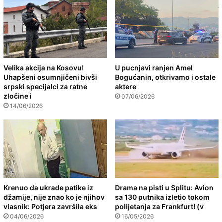
Velika akcija na Kosovu!
U pucnjavi ranjen Amel
Uhapšeni osumnjičeni bivši
Bogućanin, otkrivamo i ostale
srpski specijalci za ratne
aktere
zločine i
07/06/2026
14/06/2026
Krenuo da ukrade patike iz
Drama na pisti u Splitu: Avion
džamije, nije znao ko je njihov
sa 130 putnika izletio tokom
vlasnik: Potjera završila eks
polijetanja za Frankfurt! (v
04/06/2026
16/05/2026