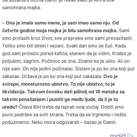
samohrana majka.
–
Ona je imala samo mene, ja sam imao samo nju. Od
četvrte godine moja majka je bila samohrana majka.
Sami
smo prolazili kroz život, sve prepreke smo sami prevazilazili.
Toliko smo bili bliski i vezani. Svaki dan smo se čuli. Kada
god sam prolazio pored kafića, stanem da je vidim. Kratko je
poljubim, zagrlim. Počinioc se zna. Znamo ko je ubio. Ali on
nije sam. On nije jedini počinalac. Sistem je po ko zna koji put
zakazao. Država je po ko zna koji put zakazala.
Ovo je
svirepo, monsturozno ubistvo. To nije ubistvo, to je
likvidacija. Takvom čoveku dati pištolj od 18 metaka sa
takvim ponašanjem i pustiti ga među ljude, da li je to
uredu?
Čitava BiH treba da isprati ovaj slučaj. Dobili smo
puno podrške sa svih strana. Treba da se trgnemo i nešto
poduzmemo. Neko mora odgovarati – kazao je Damir.