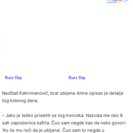
Nedžad Kahrimanović, brat ubijene Amre opisao je detalje
tog kobnog dana.
– Jako je teško prisetiti se tog trenutka. Nazvala me oko 9
sati zaposlenica kafića. Čuo sam negde kao da neko govori:
‘Ko će mu reći da je ubijena’. Čuo sam to negde u